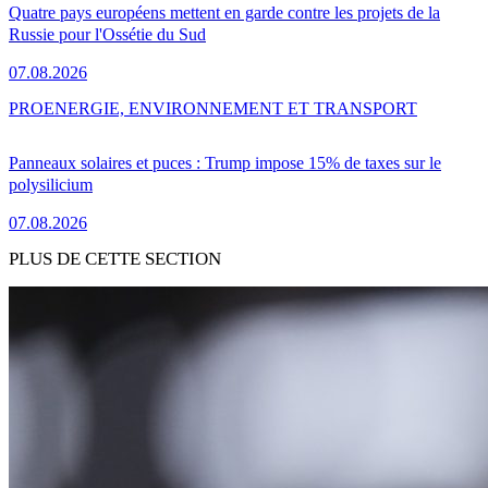
Quatre pays européens mettent en garde contre les projets de la
Russie pour l'Ossétie du Sud
07.08.2026
PRO
ENERGIE, ENVIRONNEMENT ET TRANSPORT
Panneaux solaires et puces : Trump impose 15% de taxes sur le
polysilicium
07.08.2026
PLUS DE CETTE SECTION