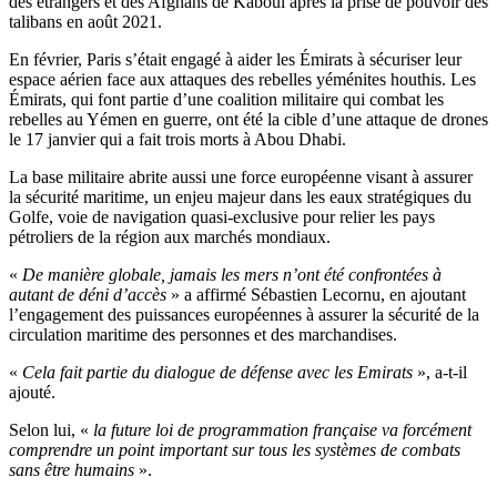
des étrangers et des Afghans de Kaboul après la prise de pouvoir des
talibans en août 2021.
En février, Paris s’était engagé à aider les Émirats à sécuriser leur
espace aérien face aux attaques des rebelles yéménites houthis. Les
Émirats, qui font partie d’une coalition militaire qui combat les
rebelles au Yémen en guerre, ont été la cible d’une attaque de drones
le 17 janvier qui a fait trois morts à Abou Dhabi.
La base militaire abrite aussi une force européenne visant à assurer
la sécurité maritime, un enjeu majeur dans les eaux stratégiques du
Golfe, voie de navigation quasi-exclusive pour relier les pays
pétroliers de la région aux marchés mondiaux.
«
De manière globale, jamais les mers n’ont été confrontées à
autant de déni d’accès
» a affirmé Sébastien Lecornu, en ajoutant
l’engagement des puissances européennes à assurer la sécurité de la
circulation maritime des personnes et des marchandises.
«
Cela fait partie du dialogue de défense avec les Emirats
», a-t-il
ajouté.
Selon lui, «
la future loi de programmation française va forcément
comprendre un point important sur tous les systèmes de combats
sans être humains
».