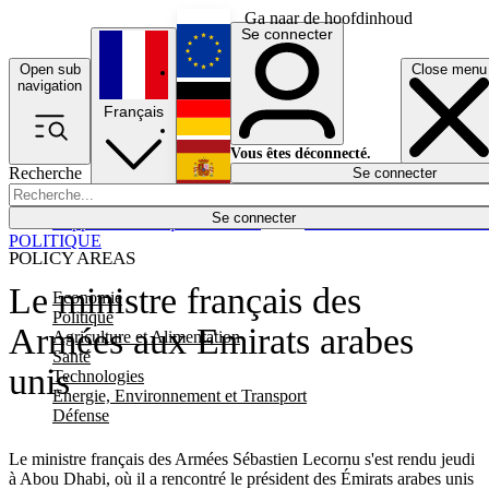
Ga naar de hoofdinhoud
Se connecter
Open sub
Close menu
English
navigation
Français
Deutsch
Vous êtes déconnecté.
Recherche
Se connecter
Español
Lumières éteintes
Se connecter
Rapporteur
Politique
Économie
Newsletters
Evénements
Em
POLITIQUE
POLICY AREAS
Le ministre français des
Economie
Politique
Armées aux Emirats arabes
Agriculture et Alimentation
Santé
unis
Technologies
Energie, Environnement et Transport
Défense
Le ministre français des Armées Sébastien Lecornu s'est rendu jeudi
à Abou Dhabi, où il a rencontré le président des Émirats arabes unis