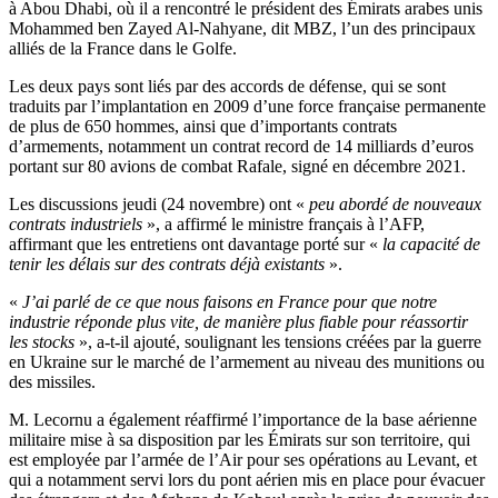
à Abou Dhabi, où il a rencontré le président des Émirats arabes unis
Mohammed ben Zayed Al-Nahyane, dit MBZ, l’un des principaux
alliés de la France dans le Golfe.
Les deux pays sont liés par des accords de défense, qui se sont
traduits par l’implantation en 2009 d’une force française permanente
de plus de 650 hommes, ainsi que d’importants contrats
d’armements, notamment un contrat record de 14 milliards d’euros
portant sur 80 avions de combat Rafale, signé en décembre 2021.
Les discussions jeudi (24 novembre) ont «
peu abordé de nouveaux
contrats industriels
», a affirmé le ministre français à l’AFP,
affirmant que les entretiens ont davantage porté sur «
la capacité de
tenir les délais sur des contrats déjà existants
».
«
J’ai parlé de ce que nous faisons en France pour que notre
industrie réponde plus vite, de manière plus fiable pour réassortir
les stocks
», a-t-il ajouté, soulignant les tensions créées par la guerre
en Ukraine sur le marché de l’armement au niveau des munitions ou
des missiles.
M. Lecornu a également réaffirmé l’importance de la base aérienne
militaire mise à sa disposition par les Émirats sur son territoire, qui
est employée par l’armée de l’Air pour ses opérations au Levant, et
qui a notamment servi lors du pont aérien mis en place pour évacuer