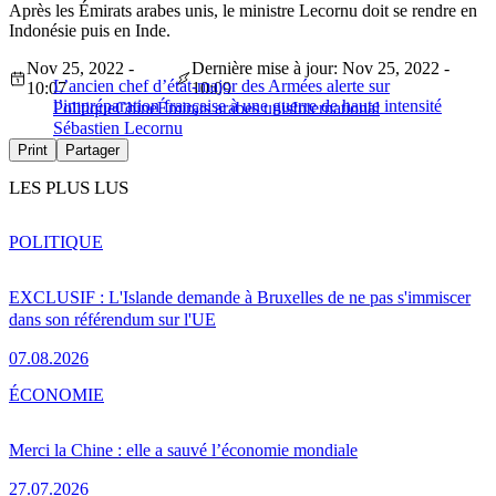
Après les Émirats arabes unis, le ministre Lecornu doit se rendre en
Indonésie puis en Inde.
Nov 25, 2022 -
Dernière mise à jour: Nov 25, 2022 -
L’ancien chef d’état-major des Armées alerte sur
10:07
10:09
l’impréparation française à une guerre de haute intensité
Politique
Chine
Émirats arabes unis
International
Sébastien Lecornu
Print
Partager
LES PLUS LUS
POLITIQUE
EXCLUSIF : L'Islande demande à Bruxelles de ne pas s'immiscer
dans son référendum sur l'UE
07.08.2026
ÉCONOMIE
Merci la Chine : elle a sauvé l’économie mondiale
27.07.2026