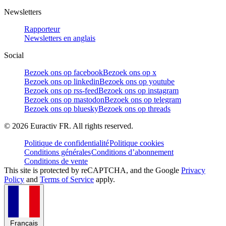
Newsletters
Rapporteur
Newsletters en anglais
Social
Bezoek ons op facebook
Bezoek ons op x
Bezoek ons op linkedin
Bezoek ons op youtube
Bezoek ons op rss-feed
Bezoek ons op instagram
Bezoek ons op mastodon
Bezoek ons op telegram
Bezoek ons op bluesky
Bezoek ons op threads
©
2026
Euractiv FR. All rights reserved.
Politique de confidentialité
Politique cookies
Conditions générales
Conditions d’abonnement
Conditions de vente
This site is protected by reCAPTCHA, and the Google
Privacy
Policy
and
Terms of Service
apply.
Français