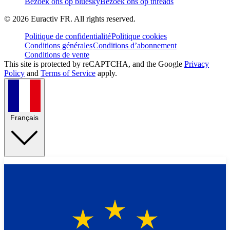
Bezoek ons op bluesky
Bezoek ons op threads
©
2026
Euractiv FR. All rights reserved.
Politique de confidentialité
Politique cookies
Conditions générales
Conditions d’abonnement
Conditions de vente
This site is protected by reCAPTCHA, and the Google
Privacy
Policy
and
Terms of Service
apply.
Français