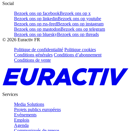
Social
Bezoek ons op facebook
Bezoek ons op x
Bezoek ons op linkedin
Bezoek ons op youtube
Bezoek ons op rss-feed
Bezoek ons op instagram
Bezoek ons op mastodon
Bezoek ons op telegram
Bezoek ons op bluesky
Bezoek ons op threads
©
2026
Euractiv FR
Politique de confidentialité
Politique cookies
Conditions générales
Conditions d’abonnement
Conditions de vente
Services
Media Solutions
Projets publics européens
Evénements
Emplois
Agenda
Communiqués de presse