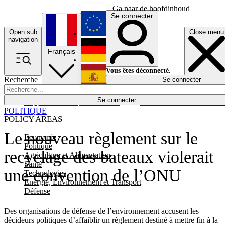
Ga naar de hoofdinhoud
Se connecter
Open sub
Close menu
English
navigation
Français
Deutsch
Vous êtes déconnecté.
Recherche
Se connecter
Español
Lumières éteintes
Se connecter
Rapporteur
Politique
Économie
Newsletters
Evénements
Em
POLITIQUE
POLICY AREAS
Le nouveau règlement sur le
Economie
Politique
recyclage des bateaux violerait
Agriculture et Alimentation
Santé
une convention de l’ONU
Technologies
Energie, Environnement et Transport
Défense
Des organisations de défense de l’environnement accusent les
décideurs politiques d’affaiblir un règlement destiné à mettre fin à la