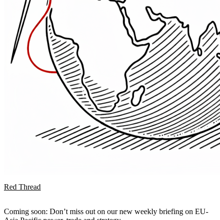
Red Thread
Coming soon: Don’t miss out on our new weekly briefing on EU-