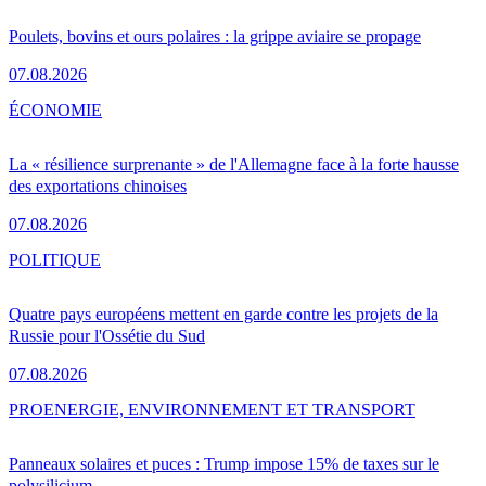
Poulets, bovins et ours polaires : la grippe aviaire se propage
07.08.2026
ÉCONOMIE
La « résilience surprenante » de l'Allemagne face à la forte hausse
des exportations chinoises
07.08.2026
POLITIQUE
Quatre pays européens mettent en garde contre les projets de la
Russie pour l'Ossétie du Sud
07.08.2026
PRO
ENERGIE, ENVIRONNEMENT ET TRANSPORT
Panneaux solaires et puces : Trump impose 15% de taxes sur le
polysilicium