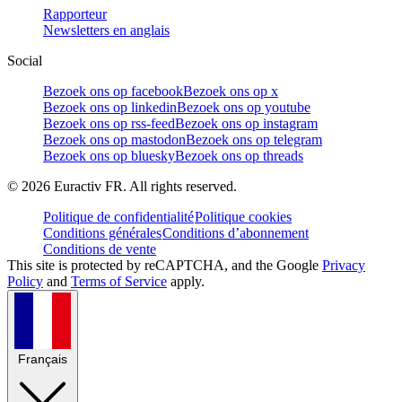
Rapporteur
Newsletters en anglais
Social
Bezoek ons op facebook
Bezoek ons op x
Bezoek ons op linkedin
Bezoek ons op youtube
Bezoek ons op rss-feed
Bezoek ons op instagram
Bezoek ons op mastodon
Bezoek ons op telegram
Bezoek ons op bluesky
Bezoek ons op threads
©
2026
Euractiv FR. All rights reserved.
Politique de confidentialité
Politique cookies
Conditions générales
Conditions d’abonnement
Conditions de vente
This site is protected by reCAPTCHA, and the Google
Privacy
Policy
and
Terms of Service
apply.
Français