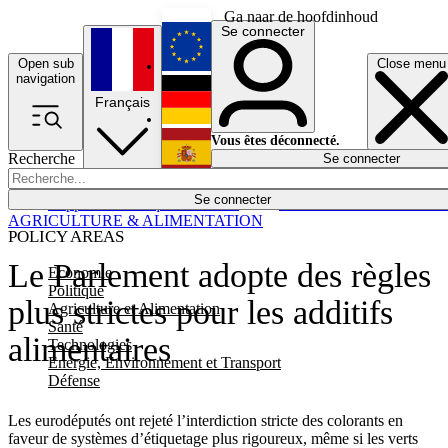
Ga naar de hoofdinhoud
Se connecter
Open sub
Close menu
English
navigation
Français
Deutsch
Vous êtes déconnecté.
Recherche
Se connecter
Español
Lumières éteintes
Se connecter
Rapporteur
Politique
Économie
Newsletters
Evénements
Em
AGRICULTURE & ALIMENTATION
POLICY AREAS
Le Parlement adopte des règles
Economie
Politique
plus strictes pour les additifs
Agriculture et Alimentation
Santé
alimentaires
Technologies
Energie, Environnement et Transport
Défense
Les eurodéputés ont rejeté l’interdiction stricte des colorants en
faveur de systèmes d’étiquetage plus rigoureux, même si les verts