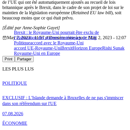
de l’UE qui ont été automatiquement ajoutés au recueil de lois
britannique après le Brexit, dans le cadre de son projet de loi sur le
maintien de la législation européenne (
Retained EU law bill
), soit
beaucoup moins que ce qui était prévu.
[Édité par Anne-Sophie Gayet]
Brexit : le Royaume-Uni pourrait être exclu de
May 2, 2023 - 11:57
l’élaboration des normes stratégiques de l’UE
Dernière mise à jour: May 2, 2023 - 12:07
Politique
accord avec le Royaume-Uni
accord UE-Royaume-Uni
Brexit
Horizon Europe
Rishi Sunak
Royaume-Uni en Europe
Print
Partager
LES PLUS LUS
POLITIQUE
EXCLUSIF : L'Islande demande à Bruxelles de ne pas s'immiscer
dans son référendum sur l'UE
07.08.2026
ÉCONOMIE