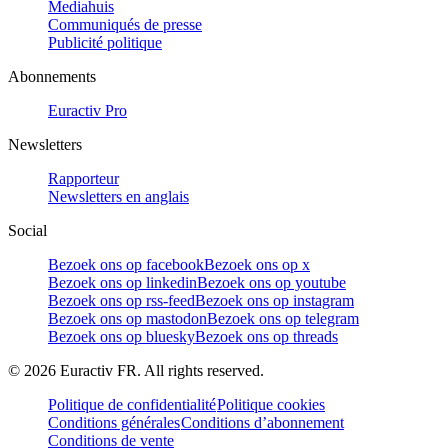
Mediahuis
Communiqués de presse
Publicité politique
Abonnements
Euractiv Pro
Newsletters
Rapporteur
Newsletters en anglais
Social
Bezoek ons op facebook
Bezoek ons op x
Bezoek ons op linkedin
Bezoek ons op youtube
Bezoek ons op rss-feed
Bezoek ons op instagram
Bezoek ons op mastodon
Bezoek ons op telegram
Bezoek ons op bluesky
Bezoek ons op threads
©
2026
Euractiv FR. All rights reserved.
Politique de confidentialité
Politique cookies
Conditions générales
Conditions d’abonnement
Conditions de vente