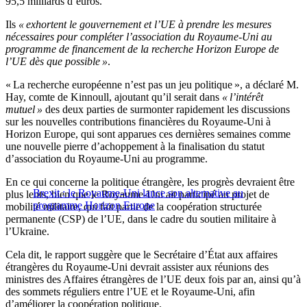
95,5 milliards d’euros.
Ils
« exhortent le gouvernement et l’UE à prendre les mesures
nécessaires pour compléter l’association du Royaume-Uni au
programme de financement de la recherche Horizon Europe de
l’UE dès que possible »
.
« La recherche européenne n’est pas un jeu politique », a déclaré M.
Hay, comte de Kinnoull, ajoutant qu’il serait dans
« l’intérêt
mutuel »
des deux parties de surmonter rapidement les discussions
sur les nouvelles contributions financières du Royaume-Uni à
Horizon Europe, qui sont apparues ces dernières semaines comme
une nouvelle pierre d’achoppement à la finalisation du statut
d’association du Royaume-Uni au programme.
En ce qui concerne la politique étrangère, les progrès devraient être
Brexit : le Royaume-Uni lance son alternative au
plus lents, bien que le Royaume-Uni ait participé au projet de
programme Horizon Europe
mobilité militaire, qui fait partie de la coopération structurée
permanente (CSP) de l’UE, dans le cadre du soutien militaire à
l’Ukraine.
Cela dit, le rapport suggère que le Secrétaire d’État aux affaires
étrangères du Royaume-Uni devrait assister aux réunions des
ministres des Affaires étrangères de l’UE deux fois par an, ainsi qu’à
des sommets réguliers entre l’UE et le Royaume-Uni, afin
d’améliorer la coopération politique.