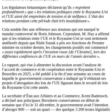
Les législateurs britanniques déclarent qu’ils
« regrettent
profondément »
que
« les relations politiques entre le Royaume-Uni
et l’UE aient été empreintes de tension et de méfiance. L’état des
relations pendant cette période était très insatisfaisant »
.
Cela semble être une référence aux tensions qui ont marqué le
mandat controversé de Boris Johnson. Cependant, M. Hay a affirmé
que si les relations entre l’UE et le Royaume-Uni se sont nettement
améliorée depuis que Rishi Sunak a pris ses fonctions de Premier
ministre en octobre dernier, les changements positifs ont commencé
« assez rapidement après l’invasion russe [de l’Ukraine], lors des
différentes conférences de l’UE en mars de l’année dernière »
.
Le rapport, qui vise à alimenter la discussion avant l’analyse de
l’accord de commerce et de coopération entre le Royaume-Uni et
Bruxelles en 2025, a été publié à la fin d’une semaine au cours de
laquelle le gouvernement conservateur a indiqué qu’il réduirait ses
projets d’abrogation des lois de l’UE figurant dans le recueil de lois
du Royaume-Uni cette année.
La secrétaire d’État aux Affaires et au Commerce, Kemi Badenoch,
a déclaré aux principaux Brexiteers conservateurs en début de
semaine que d’ici le 31 décembre, le gouvernement avait l’intention
d’abroger 800 — soit un quart — des quelque 3 200 textes législatifs