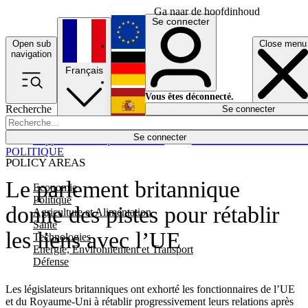
Ga naar de hoofdinhoud
Se connecter
Open sub
Close menu
English
navigation
Français
Deutsch
Vous êtes déconnecté.
Recherche
Se connecter
Español
Lumières éteintes
Se connecter
Rapporteur
Politique
Économie
Newsletters
Evénements
Em
POLITIQUE
POLICY AREAS
Le parlement britannique
Economie
Politique
donne des pistes pour rétablir
Agriculture et Alimentation
Santé
les liens avec l’UE
Technologies
Energie, Environnement et Transport
Défense
Les législateurs britanniques ont exhorté les fonctionnaires de l’UE
et du Royaume-Uni à rétablir progressivement leurs relations après