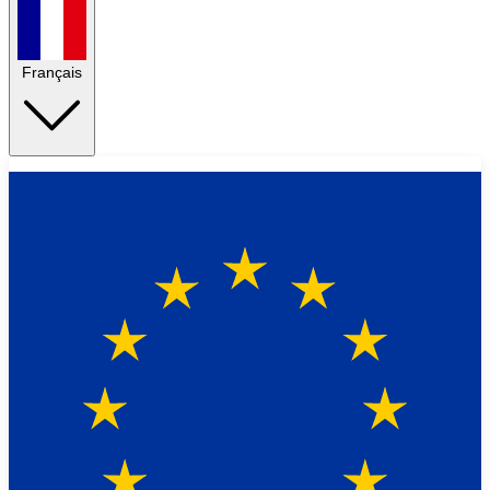
Français