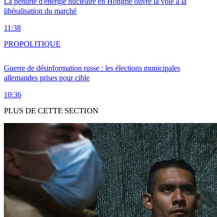
La pénurie d'énergie nucléaire en Hongrie ouvre la voie à la
libéralisation du marché
11:38
PRO
POLITIQUE
Guerre de désinformation russe : les élections municipales
allemandes prises pour cible
10:36
PLUS DE CETTE SECTION