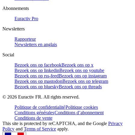
Abonnements
Euractiv Pro
Newsletters
Rapporteur
Newsletters en anglais
Social
Bezoek ons op facebook
Bezoek ons op x
Bezoek ons op linkedin
Bezoek ons op youtube
Bezoek ons op rss-feed
Bezoek ons op instagram
Bezoek ons op mastodon
Bezoek ons op telegram
Bezoek ons op bluesky
Bezoek ons op threads
©
2026
Euractiv FR. All rights reserved.
Politique de confidentialité
Politique cookies
Conditions générales
Conditions d’abonnement
Conditions de vente
This site is protected by reCAPTCHA, and the Google
Privacy
Policy
and
Terms of Service
apply.