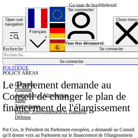
Ga naar de hoofdinhoud
Se connecter
Open sub
Close menu
English
navigation
Français
Deutsch
Vous êtes déconnecté.
Recherche
Se connecter
Español
Lumières éteintes
Se connecter
Rapporteur
Politique
Économie
Newsletters
Evénements
Em
POLITIQUE
POLICY AREAS
Le Parlement demande au
Economie
Politique
Conseil de changer le plan de
Agriculture et Alimentation
Santé
financement de l'élargissement
Technologies
Energie, Environnement et Transport
Défense
Pat Cox, le Président du Parlement européen, a demandé au Conseil
qu'il donne voix au Parlement sur le financement de l'élargissement