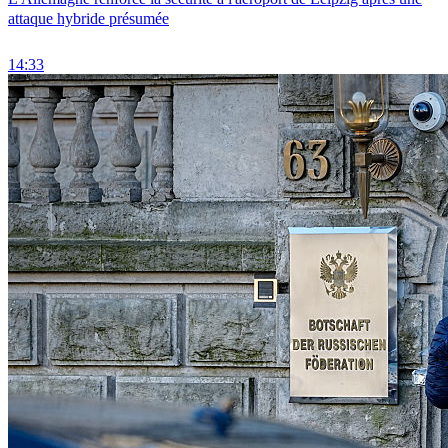
attaque hybride présumée
14:33