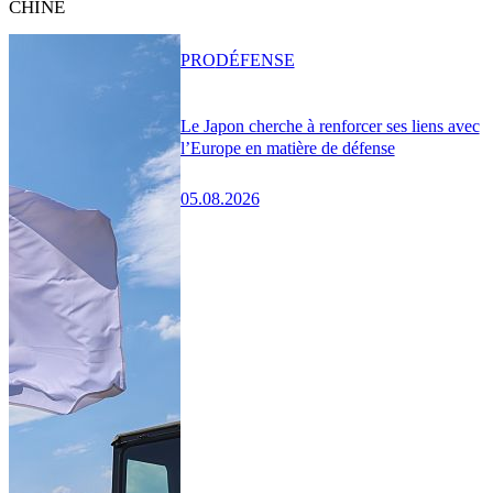
CHINE
PRO
DÉFENSE
Le Japon cherche à renforcer ses liens avec
l’Europe en matière de défense
05.08.2026