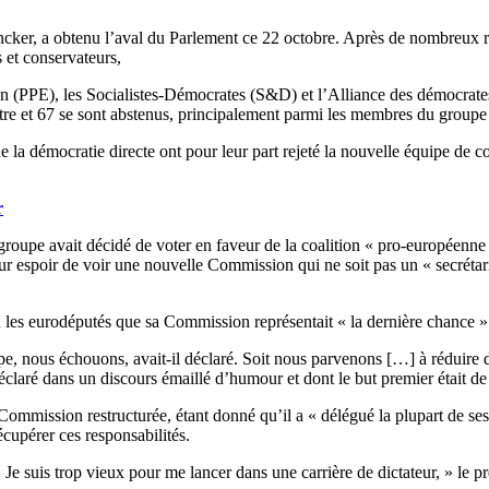
cker, a obtenu l’aval du Parlement ce 22 octobre. Après de nombreux re
 et conservateurs,
éen (PPE), les Socialistes-Démocrates (S&D) et l’Alliance des démocrat
re et 67 se sont abstenus, principalement parmi les membres du groupe 
e la démocratie directe ont pour leur part rejeté la nouvelle équipe de 
r
oupe avait décidé de voter en faveur de la coalition « pro-européenne » 
r espoir de voir une nouvelle Commission qui ne soit pas un « secrétariat
 les eurodéputés que sa Commission représentait « la dernière chance »
e, nous échouons, avait-il déclaré. Soit nous parvenons […] à réduire
éclaré dans un discours émaillé d’humour et dont le but premier était 
 Commission restructurée, étant donné qu’il a « délégué la plupart de s
écupérer ces responsabilités.
e suis trop vieux pour me lancer dans une carrière de dictateur, » le pr