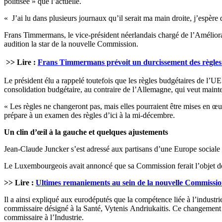
politisée » que l’actuelle.
« J’ai lu dans plusieurs journaux qu’il serait ma main droite, j’espère 
Frans Timmermans, le vice-président néerlandais chargé de l’Amélioratio
audition la star de la nouvelle Commission.
>> Lire :
Frans Timmermans p
révoit un durcissement des règles
Le président élu a rappelé toutefois que les règles budgétaires de l’UE
consolidation budgétaire, au contraire de l’Allemagne, qui veut mainte
« Les règles ne changeront pas, mais elles pourraient être mises en œu
prépare à un examen des règles d’ici à la mi-décembre.
Un clin d’œil à la gauche et quelques ajustements
Jean-Claude Juncker s’est adressé aux partisans d’une Europe sociale 
Le Luxembourgeois avait annoncé que sa Commission ferait l’objet de c
>> Lire :
Ultimes remaniements au sein de la nouvelle Commissi
Il a ainsi expliqué aux eurodéputés que la compétence liée à l’industri
commissaire désigné à la Santé, Vytenis Andriukaitis. Ce changement d
commissaire à l’Industrie.