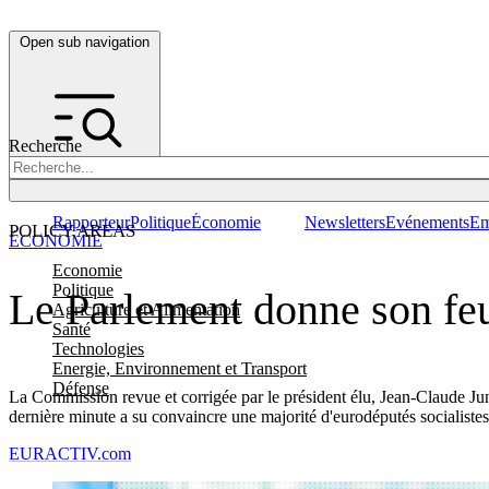
Open sub navigation
Recherche
Rapporteur
Politique
Économie
Newsletters
Evénements
Em
POLICY AREAS
ÉCONOMIE
Economie
Politique
Le Parlement donne son fe
Agriculture et Alimentation
Santé
Technologies
Energie, Environnement et Transport
Défense
La Commission revue et corrigée par le président élu, Jean-Claude Jun
dernière minute a su convaincre une majorité d'eurodéputés socialistes
EURACTIV.com