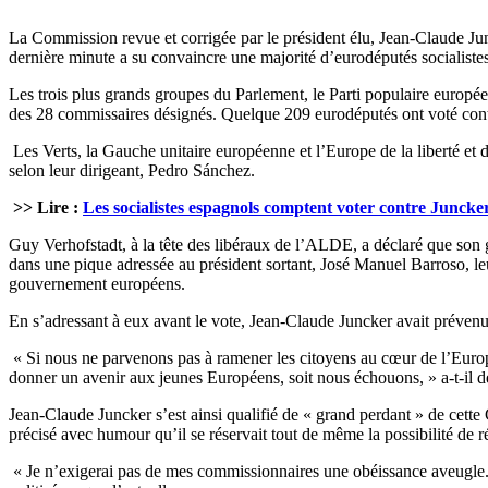
La Commission revue et corrigée par le président élu, Jean-Claude Jun
dernière minute a su convaincre une majorité d’eurodéputés socialistes
Les trois plus grands groupes du Parlement, le Parti populaire europ
des 28 commissaires désignés. Quelque 209 eurodéputés ont voté cont
Les Verts, la Gauche unitaire européenne et l’Europe de la liberté et d
selon leur dirigeant, Pedro Sánchez.
>> Lire :
Les socialistes espagnols comptent voter contre Juncke
Guy Verhofstadt, à la tête des libéraux de l’ALDE, a déclaré que son gr
dans une pique adressée au président sortant, José Manuel Barroso, leu
gouvernement européens.
En s’adressant à eux avant le vote, Jean-Claude Juncker avait prévenu
« Si nous ne parvenons pas à ramener les citoyens au cœur de l’Europ
donner un avenir aux jeunes Européens, soit nous échouons, » a-t-il d
Jean-Claude Juncker s’est ainsi qualifié de « grand perdant » de cette
précisé avec humour qu’il se réservait tout de même la possibilité de r
« Je n’exigerai pas de mes commissionnaires une obéissance aveugle. J