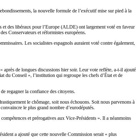
bondissements, la nouvelle formule de l’exécutif mise sur pied à la
es et des libéraux pour l’Europe (ALDE) ont largement voté en faveur
des Conservateurs et réformistes européens.
commissaires. Les socialistes espagnols auraient voté contre également,
après de longues discussions hier soir. Leur vote reflète, a-t-il ajouté
 du Conseil », l’institution qui regroupe les chefs d’État et de
 de regagner la confiance des citoyens.
 drastiquement le chômage, soit nous échouons. Soit nous parvenons à
de convaincre le plus grand nombre d’eurodéputés.
es compétences et prérogatives aux Vice-Présidents ». Il a néanmoins
ésident a ajouté que cette nouvelle Commission serait « plus