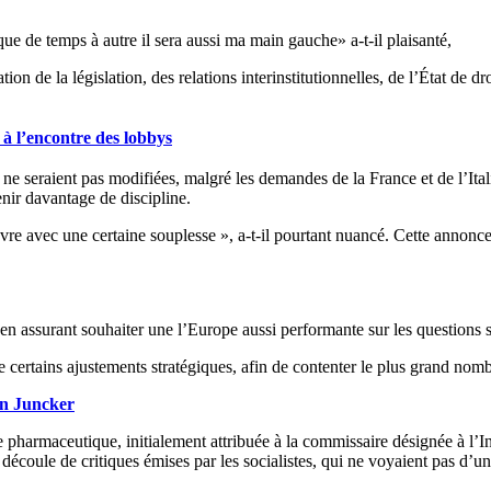
que de temps à autre il sera aussi ma main gauche» a-t-il plaisanté,
n de la législation, des relations interinstitutionnelles, de l’État de d
 à l’encontre des lobbys
 ne seraient pas modifiées, malgré les demandes de la France et de l’Ita
nir davantage de discipline.
vre avec une certaine souplesse », a-t-il pourtant nuancé. Cette annonce
en assurant souhaiter une l’Europe aussi performante sur les questions 
ertains ajustements stratégiques, afin de contenter le plus grand nomb
on Juncker
e pharmaceutique, initialement attribuée à la commissaire désignée à l’I
écoule de critiques émises par les socialistes, qui ne voyaient pas d’un