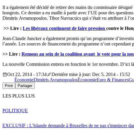
Il a également été décidé de retirer des mains du commissaire désigné 
hongrois. Ce dernier a eu maille à partir avec l’UE pour des questions
Dimitris Avramopoulos. Tibor Navracsics qui s’était vu attribuer à l’ori
>> Lire :
Les libéraux continuent de faire pression
contre le Hon
Jean-Claude Juncker a également promis qu’un programme d’investissemen
l’année. Les sources de financement du programme n’ont cependant pa
>> Lire :
Remous au sein de la coalition avant le vote pour la n
La nouvelle Commission entrera en fonction le 1er novembre. D’ici là
Oct 22, 2014 - 17:34
Dernière mise à jour: Dec 5, 2014 - 15:52
Économie
Dimitris Avramopoulos
Économie
Euro & Finances
Gu
Print
Partager
LES PLUS LUS
POLITIQUE
EXCLUSIF : L'Islande demande à Bruxelles de ne pas s'immiscer dan