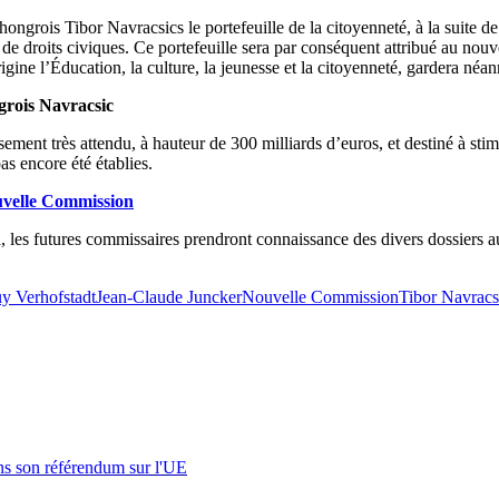
hongrois Tibor Navracsics le portefeuille de la citoyenneté, à la suite 
 de droits civiques. Ce portefeuille sera par conséquent attribué au nou
gine l’Éducation, la culture, la jeunesse et la citoyenneté, gardera néanm
grois Navracsic
t très attendu, à hauteur de 300 milliards d’euros, et destiné à stimul
s encore été établies.
ouvelle Commission
, les futures commissaires prendront connaissance des divers dossiers 
y Verhofstadt
Jean-Claude Juncker
Nouvelle Commission
Tibor Navracs
s son référendum sur l'UE