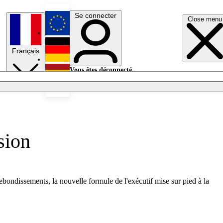
Se connecter
Close menu
English
Français
Deutsch
Vous êtes déconnecté.
Se connecter
Español
Lumières éteintes
sion
bondissements, la nouvelle formule de l'exécutif mise sur pied à la