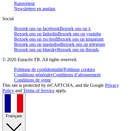
Rapporteur
Newsletters en anglais
Social
Bezoek ons op facebook
Bezoek ons op x
Bezoek ons op linkedin
Bezoek ons op youtube
Bezoek ons op rss-feed
Bezoek ons op instagram
Bezoek ons op mastodon
Bezoek ons op telegram
Bezoek ons op bluesky
Bezoek ons op threads
©
2026
Euractiv FR. All rights reserved.
Politique de confidentialité
Politique cookies
Conditions générales
Conditions d’abonnement
Conditions de vente
This site is protected by reCAPTCHA, and the Google
Privacy
Policy
and
Terms of Service
apply.
Français