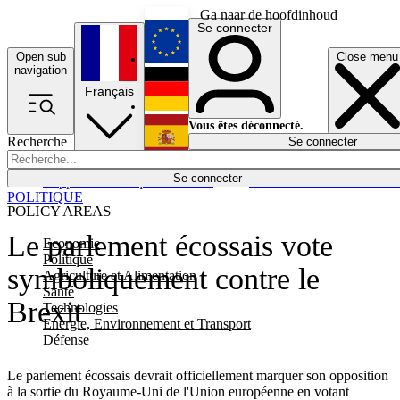
Ga naar de hoofdinhoud
Se connecter
Open sub
Close menu
English
navigation
Français
Deutsch
Vous êtes déconnecté.
Recherche
Se connecter
Español
Lumières éteintes
Se connecter
Rapporteur
Politique
Économie
Newsletters
Evénements
Em
POLITIQUE
POLICY AREAS
Le parlement écossais vote
Economie
Politique
symboliquement contre le
Agriculture et Alimentation
Santé
Brexit
Technologies
Energie, Environnement et Transport
Défense
Le parlement écossais devrait officiellement marquer son opposition
à la sortie du Royaume-Uni de l'Union européenne en votant