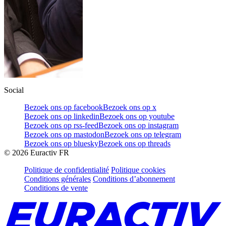
Social
Bezoek ons op facebook
Bezoek ons op x
Bezoek ons op linkedin
Bezoek ons op youtube
Bezoek ons op rss-feed
Bezoek ons op instagram
Bezoek ons op mastodon
Bezoek ons op telegram
Bezoek ons op bluesky
Bezoek ons op threads
©
2026
Euractiv FR
Politique de confidentialité
Politique cookies
Conditions générales
Conditions d’abonnement
Conditions de vente