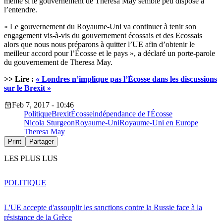
même si le gouvernement de Theresa May semble peu disposé à
l’entendre.
« Le gouvernement du Royaume-Uni va continuer à tenir son
engagement vis-à-vis du gouvernement écossais et des Ecossais
alors que nous nous préparons à quitter l’UE afin d’obtenir le
meilleur accord pour l’Écosse et le pays », a déclaré un porte-parole
du gouvernement de Theresa May.
>> Lire :
« Londres n’implique pas l’Écosse dans les discussions
sur le Brexit »
Feb 7, 2017 - 10:46
Politique
Brexit
Écosse
indépendance de l'Écosse
Nicola Sturgeon
Royaume-Uni
Royaume-Uni en Europe
Theresa May
Print
Partager
LES PLUS LUS
POLITIQUE
L'UE accepte d'assouplir les sanctions contre la Russie face à la
résistance de la Grèce