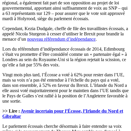
régional, a également fait part de son opposition au projet de loi
gouvernemental, apportant ainsi suffisamment de voix au SNP – qui
a 63 représentants sur 129 – pour assurer que le vote soit approuvé
mardi à Holyrood, siège du parlement écossais.
Cependant, Kezia Dudgale, cheffe de file des travaillistes écossais, a
appelé Nicola Sturgeon à cesser d’utiliser le Brexit pour brandir la
menace d’un
nouveau référendum d’indépendance
.
Lors du référendum d’indépendance écossais de 2014, Edimbourg
s’était vu promettre d’être considéré comme un « partenaire égal » à
Londres au sein du Royaume-Uni si la région rejetait la scission, ce
qu’elle a fait par 55% des voix.
Vingt mois plus tard, l’Écosse a voté à 62% pour rester dans l’UE,
mais sa voix n’a pas été entendue à l’échelle du pays qui a voté,
dans son ensemble, à 52% en faveur du Brexit. L’Irlande du Nord a
elle aussi voté majoritairement pour le maintien dans l’UE tandis que
le Pays de Galles s’est rallié à la position de l’Angleterre favorable à
une sortie.
>> Lire :
Avenir incertain pour l’Écosse, l’Irlande du Nord et
Gibraltar
Le parlement écossais cherche désormais à faire entendre sa voix