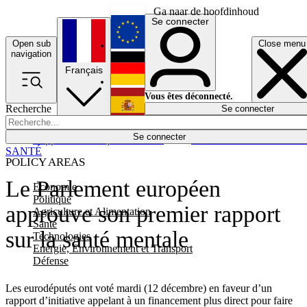
Ga naar de hoofdinhoud
Se connecter
Open sub
Close menu
English
navigation
Français
Deutsch
Vous êtes déconnecté.
Recherche
Se connecter
Español
Lumières éteintes
Se connecter
Rapporteur
Politique
Économie
Newsletters
Evénements
Em
SANTÉ
POLICY AREAS
Le Parlement européen
Economie
Politique
approuve son premier rapport
Agriculture et Alimentation
Santé
sur la santé mentale
Technologies
Energie, Environnement et Transport
Défense
Les eurodéputés ont voté mardi (12 décembre) en faveur d’un
rapport d’initiative appelant à un financement plus direct pour faire