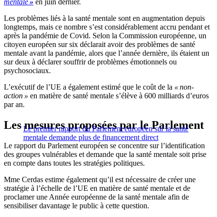
mentale
»
en juin dernier.
Les problèmes liés à la santé mentale sont en augmentation depuis
longtemps, mais ce nombre s’est considérablement accru pendant et
après la pandémie de Covid. Selon la Commission européenne, un
citoyen européen sur six déclarait avoir des problèmes de santé
mentale avant la pandémie, alors que l’année dernière, ils étaient un
sur deux à déclarer souffrir de problèmes émotionnels ou
psychosociaux.
L’exécutif de l’UE a également estimé que le coût de la
« non-
action »
en matière de santé mentale s’élève à 600 milliards d’euros
par an.
Les mesures proposées par le Parlement
Le premier rapport du Parlement européen sur la santé
mentale demande plus de financement direct
Le rapport du Parlement européen se concentre sur l’identification
des groupes vulnérables et demande que la santé mentale soit prise
en compte dans toutes les stratégies politiques.
Mme Cerdas estime également qu’il est nécessaire de créer une
stratégie à l’échelle de l’UE en matière de santé mentale et de
proclamer une Année européenne de la santé mentale afin de
sensibiliser davantage le public à cette question.