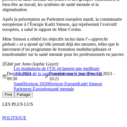
bien-être au travail, les systèmes de santé mentale et la
stigmatisation.
Après la présentation au Parlement européen mardi, la commissaire
européenne à l’Énergie Kadri Simson, qui représentait l’exécutif
européen, a salué le rapport de Mme Cerdas.
Mme Simson a réitéré les objectifs inclus dans l’
« approche
globale »
et a ajouté qu’elle prenait déjà des mesures, telles que le
lancement d’un programme de formation multidisciplinaire et
transfrontalier sur la santé mentale pour les professionnels en janvier.
[Édité par Anne-Sophie Gayet]
Les institutions de l’UE réclament une meilleure
Dec 13, 2023 -
protection de la santé mentale sur le lieu de travail
Dernière mise à jour: Dec 13, 2023 -
09:30
10:21
Santé
Horizon 2020
Horizon Europe
Kadri Simson
Parlement Européen
santé mentale
Print
Partager
LES PLUS LUS
POLITIQUE