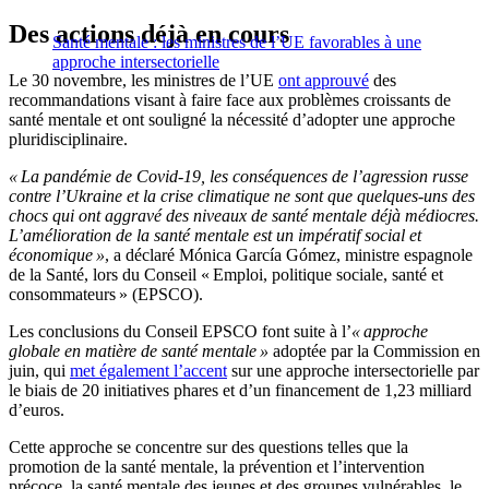
Des actions déjà en cours
Santé mentale : les ministres de l’UE favorables à une
approche intersectorielle
Le 30 novembre, les ministres de l’UE
ont
approuvé
des
recommandations visant à faire face aux problèmes croissants de
santé mentale et ont souligné la nécessité d’adopter une approche
pluridisciplinaire.
« La pandémie de Covid-19, les conséquences de l’agression russe
contre l’Ukraine et la crise climatique ne sont que quelques-uns des
chocs qui ont aggravé des niveaux de santé mentale déjà médiocres.
L’amélioration de la santé mentale est un impératif social et
économique »
, a déclaré Mónica García Gómez, ministre espagnole
de la Santé, lors du Conseil « Emploi, politique sociale, santé et
consommateurs » (EPSCO).
Les conclusions du Conseil EPSCO font suite à l’
« approche
globale en matière de santé mentale »
adoptée par la Commission en
juin, qui
met également l’accent
sur une approche intersectorielle par
le biais de 20 initiatives phares et d’un financement de 1,23 milliard
d’euros.
Cette approche se concentre sur des questions telles que la
promotion de la santé mentale, la prévention et l’intervention
précoce, la santé mentale des jeunes et des groupes vulnérables, le