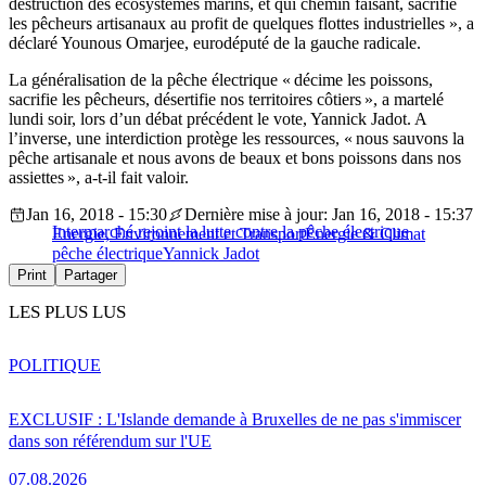
destruction des écosystèmes marins, et qui chemin faisant, sacrifie
les pêcheurs artisanaux au profit de quelques flottes industrielles », a
déclaré Younous Omarjee, eurodéputé de la gauche radicale.
La généralisation de la pêche électrique « décime les poissons,
sacrifie les pêcheurs, désertifie nos territoires côtiers », a martelé
lundi soir, lors d’un débat précédent le vote, Yannick Jadot. A
l’inverse, une interdiction protège les ressources, « nous sauvons la
pêche artisanale et nous avons de beaux et bons poissons dans nos
assiettes », a-t-il fait valoir.
Jan 16, 2018 - 15:30
Dernière mise à jour: Jan 16, 2018 - 15:37
Intermarché rejoint la lutte contre la pêche électrique
Energie, Environnement et Transport
Energie & Climat
pêche électrique
Yannick Jadot
Print
Partager
LES PLUS LUS
POLITIQUE
EXCLUSIF : L'Islande demande à Bruxelles de ne pas s'immiscer
dans son référendum sur l'UE
07.08.2026