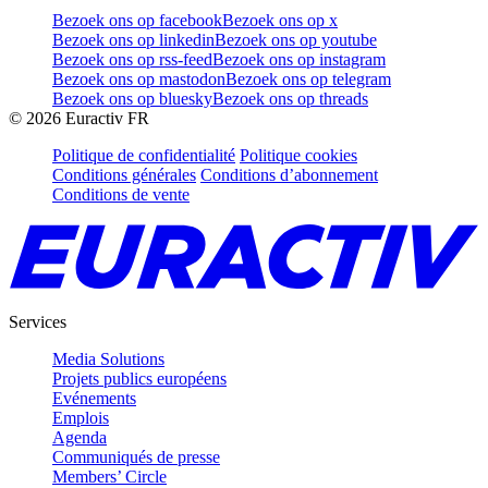
Bezoek ons op facebook
Bezoek ons op x
Bezoek ons op linkedin
Bezoek ons op youtube
Bezoek ons op rss-feed
Bezoek ons op instagram
Bezoek ons op mastodon
Bezoek ons op telegram
Bezoek ons op bluesky
Bezoek ons op threads
©
2026
Euractiv FR
Politique de confidentialité
Politique cookies
Conditions générales
Conditions d’abonnement
Conditions de vente
Services
Media Solutions
Projets publics européens
Evénements
Emplois
Agenda
Communiqués de presse
Members’ Circle