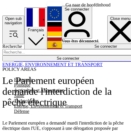
Ga naar de hoofdinhoud
Se connecter
Open sub
Close menu
English
navigation
Français
Deutsch
Vous êtes déconnecté.
Recherche
Se connecter
Español
Lumières éteintes
Se connecter
Rapporteur
Politique
Économie
Newsletters
Evénements
Em
ENERGIE, ENVIRONNEMENT ET TRANSPORT
POLICY AREAS
Le Parlement européen
Economie
Politique
demande l'interdiction de la
Agriculture et Alimentation
Santé
pêche électrique
Technologies
Energie, Environnement et Transport
Défense
Le Parlement européen a demandé mardi l'interdiction de la pêche
électrique dans l'UE, s'opposant à une dérogation proposée par