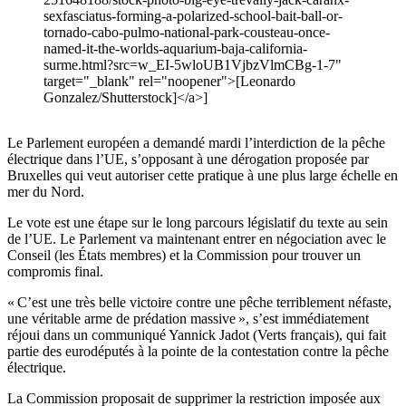
sexfasciatus-forming-a-polarized-school-bait-ball-or-
tornado-cabo-pulmo-national-park-cousteau-once-
named-it-the-worlds-aquarium-baja-california-
surme.html?src=w_EI-5wloUB1VjbzVlmCBg-1-7"
target="_blank" rel="noopener">[Leonardo
Gonzalez/Shutterstock]</a>]
Le Parlement européen a demandé mardi l’interdiction de la pêche
électrique dans l’UE, s’opposant à une dérogation proposée par
Bruxelles qui veut autoriser cette pratique à une plus large échelle en
mer du Nord.
Le vote est une étape sur le long parcours législatif du texte au sein
de l’UE. Le Parlement va maintenant entrer en négociation avec le
Conseil (les États membres) et la Commission pour trouver un
compromis final.
« C’est une très belle victoire contre une pêche terriblement néfaste,
une véritable arme de prédation massive », s’est immédiatement
réjoui dans un communiqué Yannick Jadot (Verts français), qui fait
partie des eurodéputés à la pointe de la contestation contre la pêche
électrique.
La Commission proposait de supprimer la restriction imposée aux