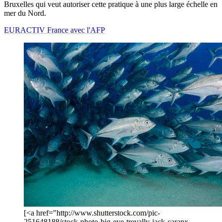
Bruxelles qui veut autoriser cette pratique à une plus large échelle en
mer du Nord.
EURACTIV France avec l'AFP
[<a href="http://www.shutterstock.com/pic-
251648188/stock-photo-big-eye-trevally-jack-caranx-