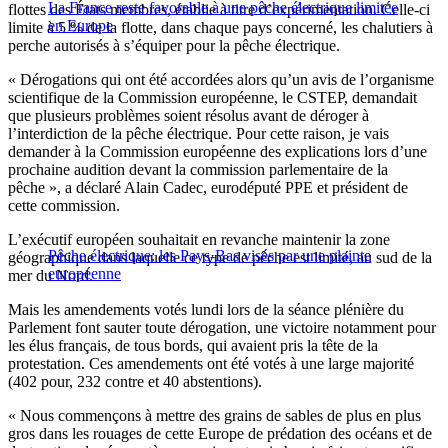
La France reste favorable à une pêche électrique limitée
flottes des États membres, établie à titre d’expérimentation. Celle-ci
en Europe
limite à 5 % de la flotte, dans chaque pays concerné, les chalutiers à
perche autorisés à s’équiper pour la pêche électrique.
« Dérogations qui ont été accordées alors qu’un avis de l’organisme
scientifique de la Commission européenne, le CSTEP, demandait
que plusieurs problèmes soient résolus avant de déroger à
l’interdiction de la pêche électrique. Pour cette raison, je vais
demander à la Commission européenne des explications lors d’une
prochaine audition devant la commission parlementaire de la
pêche », a déclaré Alain Cadec, eurodéputé PPE et président de
cette commission.
L’exécutif européen souhaitait en revanche maintenir la zone
Pêche électrique: les Pays-Bas visés par une plainte
géographique dans laquelle ce type de pêche est limité, au sud de la
européenne
mer du Nord.
Mais les amendements votés lundi lors de la séance plénière du
Parlement font sauter toute dérogation, une victoire notamment pour
les élus français, de tous bords, qui avaient pris la tête de la
protestation. Ces amendements ont été votés à une large majorité
(402 pour, 232 contre et 40 abstentions).
« Nous commençons à mettre des grains de sables de plus en plus
gros dans les rouages de cette Europe de prédation des océans et de