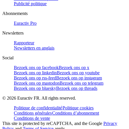
Publicité politique
Abonnements
Euractiv Pro
Newsletters
Rapporteur
Newsletters en anglais
Social
Bezoek ons op facebook
Bezoek ons op x
Bezoek ons op linkedin
Bezoek ons op youtube
Bezoek ons op rss-feed
Bezoek ons op instagram
Bezoek ons op mastodon
Bezoek ons op telegram
Bezoek ons op bluesky
Bezoek ons op threads
©
2026
Euractiv FR. All rights reserved.
Politique de confidentialité
Politique cookies
Conditions générales
Conditions d’abonnement
Conditions de vente
This site is protected by reCAPTCHA, and the Google
Privacy
Policy
and
Terms of Service
apply.