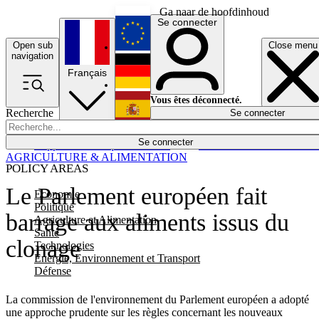
Ga naar de hoofdinhoud
Se connecter
Open sub
Close menu
English
navigation
Français
Deutsch
Vous êtes déconnecté.
Recherche
Se connecter
Español
Lumières éteintes
Se connecter
Rapporteur
Politique
Économie
Newsletters
Evénements
Em
AGRICULTURE & ALIMENTATION
POLICY AREAS
Le Parlement européen fait
Economie
Politique
barrage aux aliments issus du
Agriculture et Alimentation
Santé
clonage
Technologies
Energie, Environnement et Transport
Défense
La commission de l'environnement du Parlement européen a adopté
une approche prudente sur les règles concernant les nouveaux