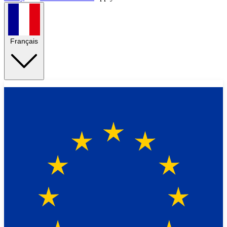
Français