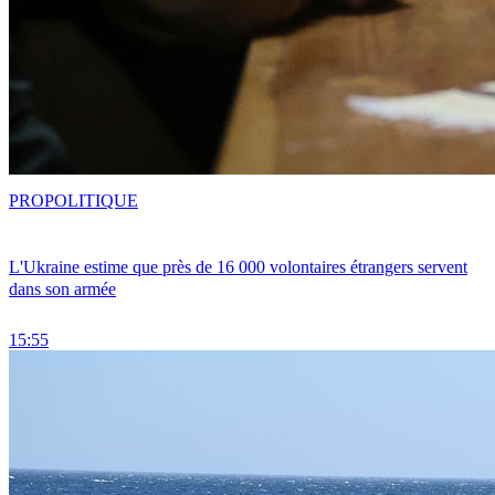
PRO
POLITIQUE
L'Ukraine estime que près de 16 000 volontaires étrangers servent
dans son armée
15:55