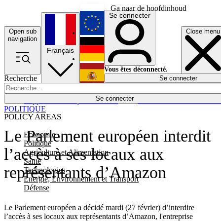
Ga naar de hoofdinhoud
Se connecter
Open sub
Close menu
English
navigation
Français
Deutsch
Vous êtes déconnecté.
Recherche
Se connecter
Español
Lumières éteintes
Se connecter
Rapporteur
Politique
Économie
Newsletters
Evénements
Em
POLITIQUE
POLICY AREAS
Le Parlement européen interdit
Economie
Politique
l’accès à ses locaux aux
Agriculture et Alimentation
Santé
représentants d’Amazon
Technologies
Energie, Environnement et Transport
Défense
Le Parlement européen a décidé mardi (27 février) d’interdire
l’accès à ses locaux aux représentants d’Amazon, l'entreprise