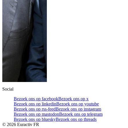
Social
Bezoek ons op facebook
Bezoek ons op x
Bezoek ons op linkedin
Bezoek ons op youtube
Bezoek ons op rss-feed
Bezoek ons op instagram
Bezoek ons op mastodon
Bezoek ons op telegram
Bezoek ons op bluesky
Bezoek ons op threads
©
2026
Euractiv FR