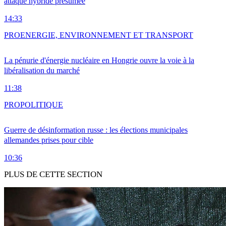
attaque hybride présumée
14:33
PRO
ENERGIE, ENVIRONNEMENT ET TRANSPORT
La pénurie d'énergie nucléaire en Hongrie ouvre la voie à la
libéralisation du marché
11:38
PRO
POLITIQUE
Guerre de désinformation russe : les élections municipales
allemandes prises pour cible
10:36
PLUS DE CETTE SECTION