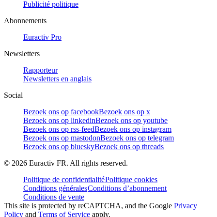
Publicité politique
Abonnements
Euractiv Pro
Newsletters
Rapporteur
Newsletters en anglais
Social
Bezoek ons op facebook
Bezoek ons op x
Bezoek ons op linkedin
Bezoek ons op youtube
Bezoek ons op rss-feed
Bezoek ons op instagram
Bezoek ons op mastodon
Bezoek ons op telegram
Bezoek ons op bluesky
Bezoek ons op threads
©
2026
Euractiv FR. All rights reserved.
Politique de confidentialité
Politique cookies
Conditions générales
Conditions d’abonnement
Conditions de vente
This site is protected by reCAPTCHA, and the Google
Privacy
Policy
and
Terms of Service
apply.