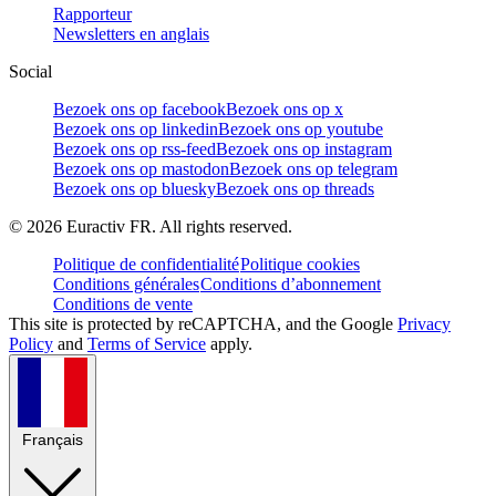
Rapporteur
Newsletters en anglais
Social
Bezoek ons op facebook
Bezoek ons op x
Bezoek ons op linkedin
Bezoek ons op youtube
Bezoek ons op rss-feed
Bezoek ons op instagram
Bezoek ons op mastodon
Bezoek ons op telegram
Bezoek ons op bluesky
Bezoek ons op threads
©
2026
Euractiv FR. All rights reserved.
Politique de confidentialité
Politique cookies
Conditions générales
Conditions d’abonnement
Conditions de vente
This site is protected by reCAPTCHA, and the Google
Privacy
Policy
and
Terms of Service
apply.
Français