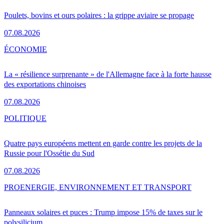
Poulets, bovins et ours polaires : la grippe aviaire se propage
07.08.2026
ÉCONOMIE
La « résilience surprenante » de l'Allemagne face à la forte hausse
des exportations chinoises
07.08.2026
POLITIQUE
Quatre pays européens mettent en garde contre les projets de la
Russie pour l'Ossétie du Sud
07.08.2026
PRO
ENERGIE, ENVIRONNEMENT ET TRANSPORT
Panneaux solaires et puces : Trump impose 15% de taxes sur le
polysilicium