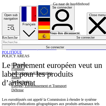
Ga naar de hoofdinhoud
Se connecter
Open sub
Close menu
English
navigation
Français
Deutsch
Vous êtes déconnecté.
Recherche
Se connecter
Español
Lumières éteintes
Se connecter
Rapporteur
Politique
Économie
Newsletters
Evénements
Em
POLITIQUE
POLICY AREAS
Le Parlement européen veut un
Economie
Politique
label pour les produits
Agriculture et Alimentation
Santé
d’artisanat
Technologies
Energie, Environnement et Transport
Défense
Les eurodéputés ont appelé la Commission à étendre le système
européen d'indications géographiques aux produits artisanaux tels