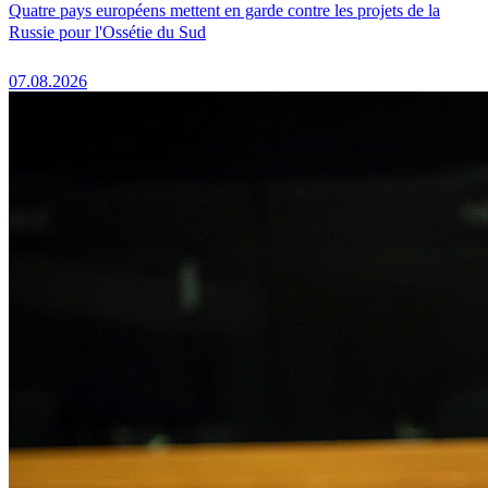
Quatre pays européens mettent en garde contre les projets de la
Russie pour l'Ossétie du Sud
07.08.2026