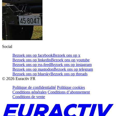
Social
Bezoek ons op facebook
Bezoek ons op x
Bezoek ons op linkedin
Bezoek ons op youtube
Bezoek ons op rss-feed
Bezoek ons op instagram
Bezoek ons op mastodon
Bezoek ons op telegram
Bezoek ons op bluesky
Bezoek ons op threads
©
2026
Euractiv FR
Politique de confidentialité
Politique cookies
Conditions générales
Conditions d’abonnement
Conditions de vente