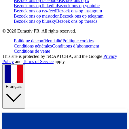
Bezoek ons op facebook
Bezoek ons op x
Bezoek ons op linkedin
Bezoek ons op youtube
Bezoek ons op rss-feed
Bezoek ons op instagram
Bezoek ons op mastodon
Bezoek ons op telegram
Bezoek ons op bluesky
Bezoek ons op threads
©
2026
Euractiv FR. All rights reserved.
Politique de confidentialité
Politique cookies
Conditions générales
Conditions d’abonnement
Conditions de vente
This site is protected by reCAPTCHA, and the Google
Privacy
Policy
and
Terms of Service
apply.
Français