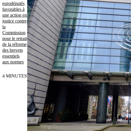
eurodéputés
favorables à
une action en
justice contre
la
Commission
pour le retrait
de la réforme
des brevets
essentiels
aux normes
4 MINUTES