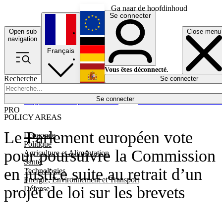
Ga naar de hoofdinhoud
Se connecter
Open sub
Close menu
English
navigation
Français
Deutsch
Vous êtes déconnecté.
Recherche
Se connecter
Español
Lumières éteintes
Se connecter
Rapporteur
Politique
Économie
Newsletters
Evénements
Em
PRO
POLICY AREAS
Le Parlement européen vote
Economie
Politique
pour poursuivre la Commission
Agriculture et Alimentation
Santé
en justice suite au retrait d’un
Technologies
Energie, Environnement et Transport
projet de loi sur les brevets
Défense