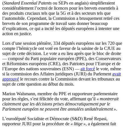
(
Standard Essential Patents
ou SEPs en anglais) simplifieraient
considérablement l’octroi de licences pour les brevets essentiels à
des produits cruciaux tels que la 5G et à des secteurs tels que
l’automobile. Cependant, la Commission a brusquement retiré ces
brevets de son programme de travail sans donner beaucoup
d’explications, ce qui a incité les députés européens à intenter une
action en justice.
Lors d’une session plénière, 334 députés européens sur les 720 que
compte l’hémicycle ont voté en faveur de la saisine de la CJUE au
sujet de cette décision. Le vote a eu lieu après que le bloc de droite
— composé du Parti populaire européen (PPE), des Conservateurs
et Réformistes européens (CRE), des Patriotes pour l’Europe et de
l’Europe des nations souveraines (ESN) —
ait forcé
le vote, même
si la commission des Affaires juridiques (JURI) du Parlement
avait
approuvé
le recours contre la Commission devant les tribunaux au
sujet de cette question au début du mois.
Marion Walsmann, membre du PPE et rapporteure parlementaire
pour les règles, s’est félicitée du vote, affirmant qu’il
« montrerait
clairement que les décisions prises démocratiquement par le
Parlement européen ne peuvent être annulées unilatéralement »
.
L’eurodéputé Socialiste et Démocrate (S&D) René Repasi,
rapporteur JURI pour la procédure de
« litige »
, a également fait