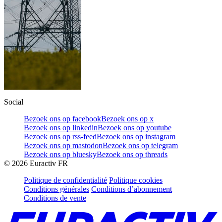
Social
Bezoek ons op facebook
Bezoek ons op x
Bezoek ons op linkedin
Bezoek ons op youtube
Bezoek ons op rss-feed
Bezoek ons op instagram
Bezoek ons op mastodon
Bezoek ons op telegram
Bezoek ons op bluesky
Bezoek ons op threads
©
2026
Euractiv FR
Politique de confidentialité
Politique cookies
Conditions générales
Conditions d’abonnement
Conditions de vente