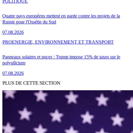
POLITIQUE
Quatre pays européens mettent en garde contre les projets de la
Russie pour l'Ossétie du Sud
07.08.2026
PRO
ENERGIE, ENVIRONNEMENT ET TRANSPORT
Panneaux solaires et puces : Trump impose 15% de taxes sur le
polysilicium
07.08.2026
PLUS DE CETTE SECTION