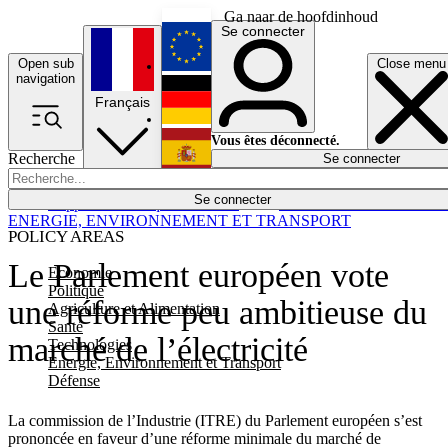
Ga naar de hoofdinhoud
Se connecter
Open sub
Close menu
English
navigation
Français
Deutsch
Vous êtes déconnecté.
Recherche
Se connecter
Español
Lumières éteintes
Se connecter
Rapporteur
Politique
Économie
Newsletters
Evénements
Em
ENERGIE, ENVIRONNEMENT ET TRANSPORT
POLICY AREAS
Le Parlement européen vote
Economie
Politique
une réforme peu ambitieuse du
Agriculture et Alimentation
Santé
marché de l’électricité
Technologies
Energie, Environnement et Transport
Défense
La commission de l’Industrie (ITRE) du Parlement européen s’est
prononcée en faveur d’une réforme minimale du marché de