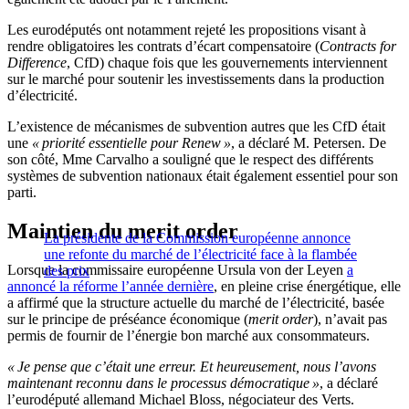
Les eurodéputés ont notamment rejeté les propositions visant à
rendre obligatoires les contrats d’écart compensatoire (
Contracts for
Difference
, CfD) chaque fois que les gouvernements interviennent
sur le marché pour soutenir les investissements dans la production
d’électricité.
L’existence de mécanismes de subvention autres que les CfD était
une
« priorité essentielle pour Renew »
, a déclaré M. Petersen. De
son côté, Mme Carvalho a souligné que le respect des différents
systèmes de subvention nationaux était également essentiel pour son
parti.
Maintien du merit order
La présidente de la Commission européenne annonce
une refonte du marché de l’électricité face à la flambée
Lorsque la commissaire européenne Ursula von der Leyen
a
des prix
annoncé la réforme l’année dernière
, en pleine crise énergétique, elle
a affirmé que la structure actuelle du marché de l’électricité, basée
sur le principe de préséance économique (
merit order
), n’avait pas
permis de fournir de l’énergie bon marché aux consommateurs.
« Je pense que c’était une erreur. Et heureusement, nous l’avons
maintenant reconnu dans le processus démocratique »
, a déclaré
l’eurodéputé allemand Michael Bloss, négociateur des Verts.