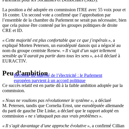
La position a été adoptée en commission ITRE avec 55 voix pour et
16 contre. Un second vote a confirmé que l’approbation par
l’ensemble de la chambre du Parlement ne serait pas nécessaire, bien
que cela puisse être contesté par les groupes politiques de droite
CRE et ID.
« Cette majorité est plus confortable que ce que j’espérais »
, a
expliqué Morten Petersen, un eurodéputé danois qui a négocié au
nom du groupe centriste Renew. «
Il s’agit d’un sujet tellement
sensible qu’il aurait pu partir dans tous les sens »
, a-t-il déclaré à
EURACTIV.
Peu d’ambition
Réforme du marché de l’électricité : le Parlement
européen parvient à un accord politique
Ce succès relatif est en partie dû à la faible ambition adoptée par la
commission.
« Nous ne voulions pas révolutionner le système »
, a déclaré
M. Petersen, tandis que Cornelia Ernst, une eurodéputée allemande
du parti de gauche Die Linke, a déclaré que le rapport adopté en
commission
« ne s’attaquait pas aux vrais problèmes »
.
« Il s’agit davantage d’une approche évolutive »
, a confirmé Cillian