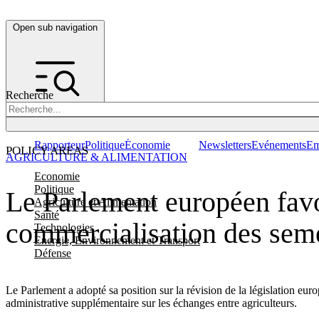
Open sub navigation
Recherche
Rapporteur
Politique
Économie
Newsletters
Evénements
Em
POLICY AREAS
AGRICULTURE & ALIMENTATION
Economie
Politique
Le Parlement européen favo
Agriculture et Alimentation
Santé
commercialisation des sem
Technologies
Energie, Environnement et Transport
Défense
Le Parlement a adopté sa position sur la révision de la législation eur
administrative supplémentaire sur les échanges entre agriculteurs.