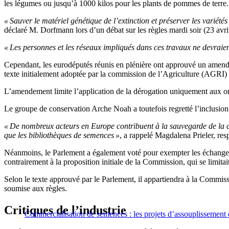
les légumes ou jusqu’à 1000 kilos pour les plants de pommes de terre.
« Sauver le matériel génétique de l’extinction et préserver les variétés
déclaré M. Dorfmann lors d’un débat sur les règles mardi soir (23 avril
« Les personnes et les réseaux impliqués dans ces travaux ne devraient
Cependant, les eurodéputés réunis en plénière ont approuvé un amend
texte initialement adoptée par la commission de l’Agriculture (AGRI)
L’amendement limite l’application de la dérogation uniquement aux orga
Le groupe de conservation Arche Noah a toutefois regretté l’inclusion 
« De nombreux acteurs en Europe contribuent à la sauvegarde de la dive
que les bibliothèques de semences »
, a rappelé Magdalena Prieler, re
Néanmoins, le Parlement a également voté pour exempter les échanges en
contrairement à la proposition initiale de la Commission, qui se limi
Selon le texte approuvé par le Parlement, il appartiendra à la Commiss
soumise aux règles.
Critiques de l’industrie
Commercialisation de semences : les projets d’assouplissement d