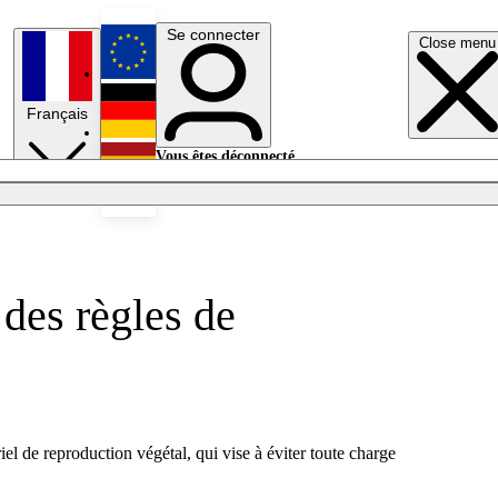
Se connecter
Close menu
English
Français
Deutsch
Vous êtes déconnecté.
Se connecter
Español
Lumières éteintes
des règles de
el de reproduction végétal, qui vise à éviter toute charge