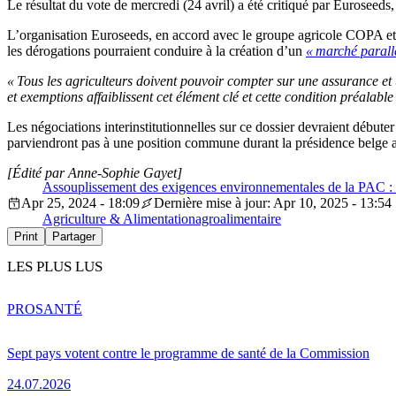
Le résultat du vote de mercredi (24 avril) a été critiqué par Euroseed
L’organisation Euroseeds, en accord avec le groupe agricole COPA e
les dérogations pourraient conduire à la création d’un
« marché parallè
« Tous les agriculteurs doivent pouvoir compter sur une assurance et u
et exemptions affaiblissent cet élément clé et cette condition préalab
Les négociations interinstitutionnelles sur ce dossier devraient débute
parviendront pas à une position commune durant la présidence belge a
[Édité par Anne-Sophie Gayet]
Assouplissement des exigences environnementales de la PAC :
Apr 25, 2024 - 18:09
Dernière mise à jour: Apr 10, 2025 - 13:54
Agriculture & Alimentation
agroalimentaire
Print
Partager
LES PLUS LUS
PRO
SANTÉ
Sept pays votent contre le programme de santé de la Commission
24.07.2026