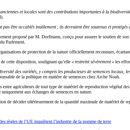
 anciennes et locales sont des contributions importantes à la biodiversité
).
 pas être accablés inutilement ; ils devraient être soutenus et protégés
ement proposé par M. Dorfmann, conçu pour assurer le soutien de son 
 du Parlement.
nisations de protection de la nature officiellement reconnues, écartant 
de cette disposition, soulignant qu’elle
« restreint sévèrement »
les effo
rsité des variétés, y compris les producteurs de semences locaux, les ag
sponsable de la politique en matière de semences chez Arche Noah.
tre agriculteurs de tout type de matériel de reproduction végétal des ex
tait uniquement aux échanges de semences en nature.
ion de décider ultérieurement de la quantité maximale de matériel de re
es règles de l’UE inquiètent l’industrie de la pomme de terre