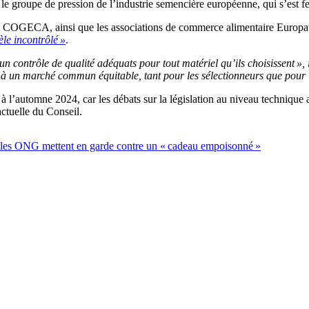
s, le groupe de pression de l’industrie semencière européenne, qui s’es
t COGECA, ainsi que les associations de commerce alimentaire Europat
le incontrôlé »
.
n contrôle de qualité adéquats pour tout matériel qu’ils choisissent », 
le à un marché commun équitable, tant pour les sélectionneurs que pour l
r à l’automne 2024, car les débats sur la législation au niveau technique
ctuelle du Conseil.
 les ONG mettent en garde contre un « cadeau empoisonné »