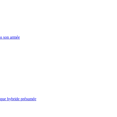
ns son armée
taque hybride présumée