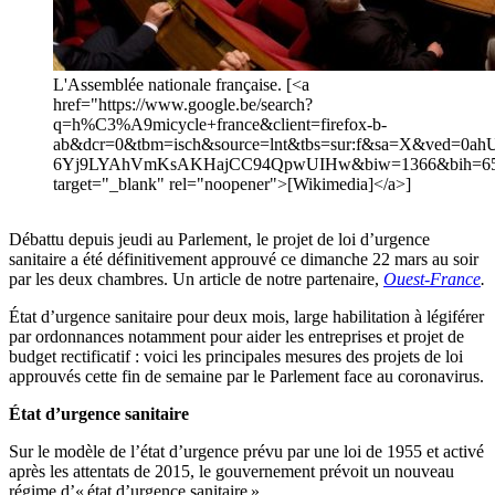
L'Assemblée nationale française. [<a
href="https://www.google.be/search?
q=h%C3%A9micycle+france&client=firefox-b-
ab&dcr=0&tbm=isch&source=lnt&tbs=sur:f&sa=X&ved=0a
6Yj9LYAhVmKsAKHajCC94QpwUIHw&biw=1366&bih=656&
target="_blank" rel="noopener">[Wikimedia]</a>]
Débattu depuis jeudi au Parlement, le projet de loi d’urgence
sanitaire a été définitivement approuvé ce dimanche 22 mars au soir
par les deux chambres. Un article de notre partenaire,
Ouest-France
.
État d’urgence sanitaire pour deux mois, large habilitation à légiférer
par ordonnances notamment pour aider les entreprises et projet de
budget rectificatif : voici les principales mesures des projets de loi
approuvés cette fin de semaine par le Parlement face au coronavirus.
État d’urgence sanitaire
Sur le modèle de l’état d’urgence prévu par une loi de 1955 et activé
après les attentats de 2015, le gouvernement prévoit un nouveau
régime d’« état d’urgence sanitaire ».