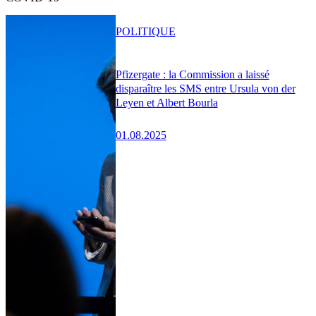
POLITIQUE
Pfizergate : la Commission a laissé
disparaître les SMS entre Ursula von der
Leyen et Albert Bourla
01.08.2025