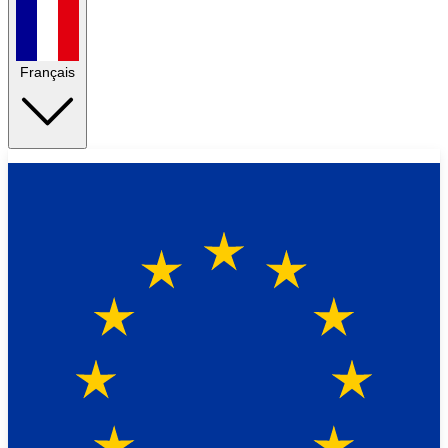
Français