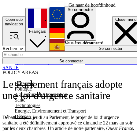
Ga naar de hoofdinhoud
Se connecter
Open sub
Close menu
English
navigation
Français
Deutsch
Vous êtes déconnecté.
Recherche
Se connecter
Español
Lumières éteintes
Se connecter
Rapporteur
Politique
Économie
Newsletters
Evénements
Em
SANTÉ
POLICY AREAS
Le Parlement français adopte
Economie
Politique
une loi d'urgence sanitaire
Agriculture et Alimentation
Santé
Technologies
Energie, Environnement et Transport
Défense
Débattu depuis jeudi au Parlement, le projet de loi d’urgence
sanitaire a été définitivement approuvé ce dimanche 22 mars au soir
par les deux chambres. Un article de notre partenaire,
Ouest-France.