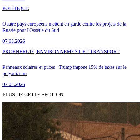
POLITIQUE
Quatre pays européens mettent en garde contre les projets de la
Russie pour l'Ossétie du Sud
07.08.2026
PRO
ENERGIE, ENVIRONNEMENT ET TRANSPORT
Panneaux solaires et puces : Trump impose 15% de taxes sur le
polysilicium
07.08.2026
PLUS DE CETTE SECTION