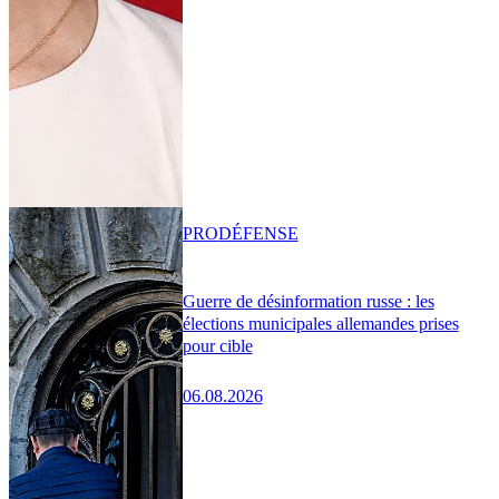
PRO
DÉFENSE
Guerre de désinformation russe : les
élections municipales allemandes prises
pour cible
06.08.2026