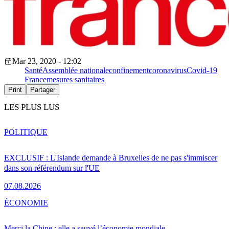
Mar 23, 2020 - 12:02
Santé
Assemblée nationale
confinement
coronavirus
Covid-19
France
mesures sanitaires
Print
Partager
LES PLUS LUS
POLITIQUE
EXCLUSIF : L'Islande demande à Bruxelles de ne pas s'immiscer
dans son référendum sur l'UE
07.08.2026
ÉCONOMIE
Merci la Chine : elle a sauvé l’économie mondiale