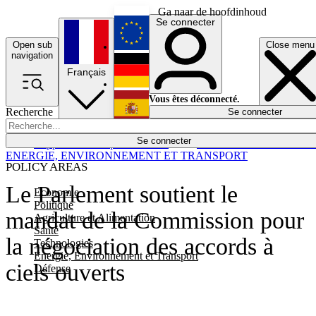
Ga naar de hoofdinhoud
Se connecter
Open sub
Close menu
English
navigation
Français
Deutsch
Vous êtes déconnecté.
Recherche
Se connecter
Español
Lumières éteintes
Se connecter
Rapporteur
Politique
Économie
Newsletters
Evénements
Em
ENERGIE, ENVIRONNEMENT ET TRANSPORT
POLICY AREAS
Le Parlement soutient le
Economie
Politique
mandat de la Commission pour
Agriculture et Alimentation
Santé
la négociation des accords à
Technologies
Energie, Environnement et Transport
ciels ouverts
Défense