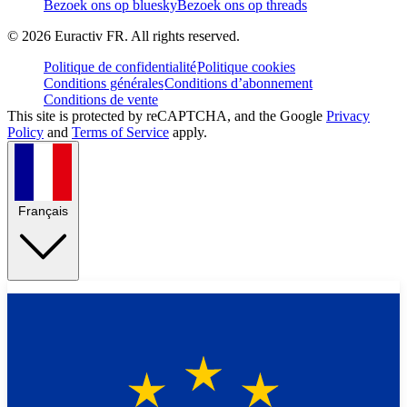
Bezoek ons op bluesky
Bezoek ons op threads
©
2026
Euractiv FR. All rights reserved.
Politique de confidentialité
Politique cookies
Conditions générales
Conditions d’abonnement
Conditions de vente
This site is protected by reCAPTCHA, and the Google
Privacy
Policy
and
Terms of Service
apply.
Français