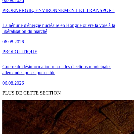
06.08.2026
PRO
ENERGIE, ENVIRONNEMENT ET TRANSPORT
La pénurie d'énergie nucléaire en Hongrie ouvre la voie à la
libéralisation du marché
06.08.2026
PRO
POLITIQUE
Guerre de désinformation russe : les élections municipales
allemandes prises pour cible
06.08.2026
PLUS DE CETTE SECTION