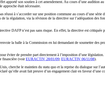
et apporté son soutien à cet amendement. Au cours d’une audition au Par
le approche était nécessaire.
t pas réussi à s’accorder sur une position commune au cours d’une séri
 la régulation, via la révision de la directive sur l’adéquation des f
 directive DAFP n’est pas sans risque. En effet, la directive est critiqu
renvoie la balle à la Commission en lui demandant de soumettre des propo
ur éviter de prendre part directement à l’imposition d’une législation.
ie financière (voir
EURACTIV 28/01/09
;
EURACTIV 06/11/08
).
-Unis, cherche le maintien du statu quo et la reprise du dialogue sur l’
claré qu’elle avait fait preuve d’un engagement clair en faveur d’une c