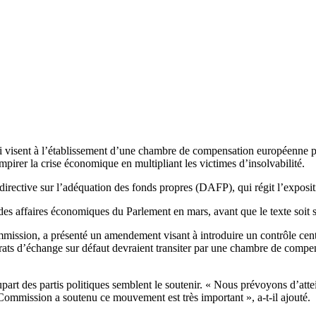
i visent à l’établissement d’une chambre de compensation européenne pour
empirer la crise économique en multipliant les victimes d’insolvabilité.
directive sur l’adéquation des fonds propres (DAFP), qui régit l’expositi
 des affaires économiques du Parlement en mars, avant que le texte soit 
ission, a présenté un amendement visant à introduire un contrôle central
ntrats d’échange sur défaut devraient transiter par une chambre de compen
art des partis politiques semblent le soutenir. « Nous prévoyons d’atte
ommission a soutenu ce mouvement est très important », a-t-il ajouté.