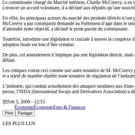
Le commissaire chargé du Marché intérieur, Charlie McCreevy, a en eff
à trouver un accord volontaire, il a déclaré aux députés qu’une nouvel
En effet, les principaux acteurs du marché des produits dérivés n’on
McCreevy a par conséquent demandé au Parlement d’agir dans le sens de
d’atteindre notre objectif, a déclaré le porte-parole du commissaire.
Toutefois, introduire une législation si cruciale à travers la complexe
adoption finale est loin d’être certaine.
De plus, cet amendement n’implique pas une législation directe, mais 
défaut.
Les critiques voient ceci comme une autre tentative de M. McCreevy po
et a rejeté de manière répétée toute tentative de régulation de l’industr
L’industrie, qui combat actuellement des attaques similaires aux Etats
presse, l’ISDA (International Swaps and Derivatives Association) a dé
Feb 5, 2009 - 12:55
Économie
Économie
Euro & Finances
Print
Partager
LES PLUS LUS