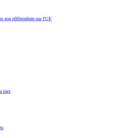
s son référendum sur l'UE
la mer
ts