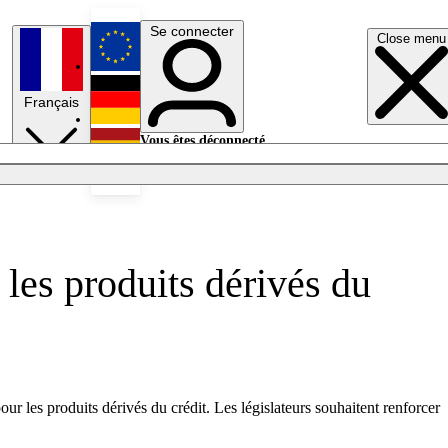
Se connecter
Close menu
English
Français
Deutsch
Vous êtes déconnecté.
Se connecter
Español
Lumières éteintes
r les produits dérivés du
 les produits dérivés du crédit. Les législateurs souhaitent renforcer