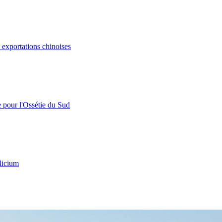
s exportations chinoises
e pour l'Ossétie du Sud
licium