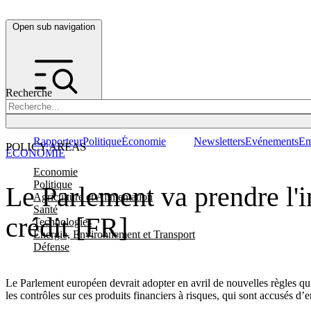
Open sub navigation
Recherche
Rapporteur
Politique
Économie
Newsletters
Evénements
Em
POLICY AREAS
ÉCONOMIE
Economie
Politique
Le Parlement va prendre l'in
Agriculture et Alimentation
Santé
crédit [FR]
Technologies
Energie, Environnement et Transport
Défense
Le Parlement européen devrait adopter en avril de nouvelles règles qu
les contrôles sur ces produits financiers à risques, qui sont accusés d’