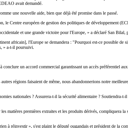
la CEDEAO avait demandé.
comme une nouvelle aide, bien que déjà été promise dans le passé.
exion, le Centre européen de gestion des politiques de développement (
occidentale et une grande victoire pour l'Europe, » a déclaré San Bilal
tinent africain], l'Europe se demandera : "Pourquoi est-ce possible de s
 » a-t-il poursuivi.
à conclure un accord commercial garantissant un accès préférentiel aux
 autres régions faisaient de même, nous abandonnerions notre meilleure 
omies nationales ? Assurera-t-il la sécurité alimentaire ? Soutiendra-t-il
ur les matières premières extraites et les produits dérivés, compliquera
ien à réinvestir », s'est plaint le député ougandais et président de la