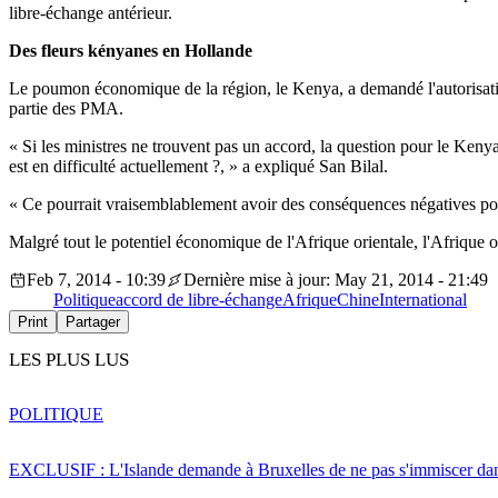
libre-échange antérieur.
Des fleurs kényanes en Hollande
Le poumon économique de la région, le Kenya, a demandé l'autorisation 
partie des PMA.
« Si les ministres ne trouvent pas un accord, la question pour le Kenya
est en difficulté actuellement ?, » a expliqué San Bilal.
« Ce pourrait vraisemblablement avoir des conséquences négatives pour 
Malgré tout le potentiel économique de l'Afrique orientale, l'Afrique
Feb 7, 2014 - 10:39
Dernière mise à jour: May 21, 2014 - 21:49
Politique
accord de libre-échange
Afrique
Chine
International
Print
Partager
LES PLUS LUS
POLITIQUE
EXCLUSIF : L'Islande demande à Bruxelles de ne pas s'immiscer dan