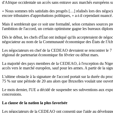
d'Afrique occidentale un accès sans entrave aux marchés européens sur 
« Nous sommes très satisfaits des progrès […] réalisés lors des négoci
encore tributaires d'approbations politiques, » a-t-il cependant nuancé.
Mais il semblerait que ce soit une formalité, selon certaines sources p
l'ambition de l'accord, un certain optimisme gagne les bureaux diplom
Dès le début, les chefs d'État ont indiqué qu'ils accepteraient de nég
négociateur au nom de la Communauté économique des États de l'A
Les négociateurs en chef de la CEDEAO devraient se rencontrer le 7 fé
régional de partenariat économique fin février ou début mars.
La majorité des pays membres de la CEDEAO, à l'exception du Nigeria, 
accès vers le marché européen, sauf pour les armes. A partir de la signa
L'ultime obstacle à la signature de l'accord portait sur la durée du pro
75 % sur une période de 20 ans alors que Bruxelles voulait une ouve
Le mois dernier,
l'UE
a décidé de suspendre ses subventions aux expor
concessions.
La clause de la nation la plus favorisée
Les négociateurs de la CEDEAO ont consenti que l'aide au développe