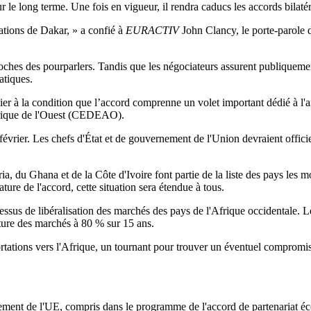
le long terme. Une fois en vigueur, il rendra caducs les accords bilaté
ations de Dakar, » a confié à
EURACTIV
John Clancy, le porte-parole 
roches des pourparlers. Tandis que les négociateurs assurent publiquemen
atiques.
ocier à la condition que l’accord comprenne un volet important dédié à 
frique de l'Ouest (CEDEAO).
vrier. Les chefs d'État et de gouvernement de l'Union devraient offici
du Ghana et de la Côte d'Ivoire font partie de la liste des pays les mo
ture de l'accord, cette situation sera étendue à tous.
cessus de libéralisation des marchés des pays de l'Afrique occidentale. L
rture des marchés à 80 % sur 15 ans.
tations vers l'Afrique, un tournant pour trouver un éventuel compromis.
ment de l'UE, compris dans le programme de l'accord de partenariat 