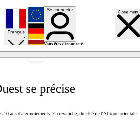
Se connecter
Close menu
English
Français
Deutsch
Vous êtes déconnecté.
Se connecter
Español
Lumières éteintes
Ouest se précise
 10 ans d'atermoiements. En revanche, du côté de l'Afrique orientale