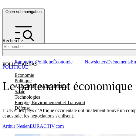
Open sub navigation
Recherche
Rapporteur
Politique
Économie
Newsletters
Evénements
Em
POLICY AREAS
POLITIQUE
Economie
Politique
Le partenariat économique e
Agriculture et Alimentation
Santé
Technologies
Energie, Environnement et Transport
Défense
L'UE et les pays d’Afrique occidentale ont finalement trouvé un comp
et australe, les négociations s'enlisent.
Arthur Neslen
EURACTIV.com