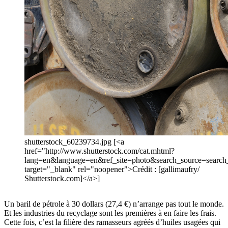
shutterstock_60239734.jpg [<a
href="http://www.shutterstock.com/cat.mhtml?
lang=en&language=en&ref_site=photo&search_source=sear
target="_blank" rel="noopener">Crédit : [gallimaufry/
Shutterstock.com]</a>]
Un baril de pétrole à 30 dollars (27,4 €) n’arrange pas tout le monde.
Et les industries du recyclage sont les premières à en faire les frais.
Cette fois, c’est la filière des ramasseurs agréés d’huiles usagées qui