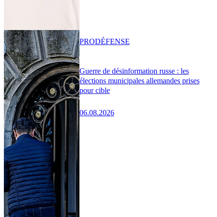
PRO
DÉFENSE
Guerre de désinformation russe : les
élections municipales allemandes prises
pour cible
06.08.2026