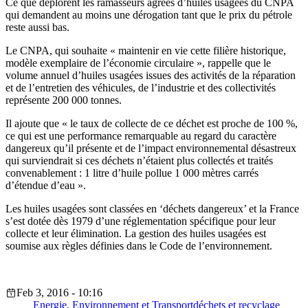
Ce que déplorent les ramasseurs agréés d’huiles usagées du CNPA
qui demandent au moins une dérogation tant que le prix du pétrole
reste aussi bas.
Le CNPA, qui souhaite « maintenir en vie cette filière historique,
modèle exemplaire de l’économie circulaire », rappelle que le
volume annuel d’huiles usagées issues des activités de la réparation
et de l’entretien des véhicules, de l’industrie et des collectivités
représente 200 000 tonnes.
Il ajoute que « le taux de collecte de ce déchet est proche de 100 %,
ce qui est une performance remarquable au regard du caractère
dangereux qu’il présente et de l’impact environnemental désastreux
qui surviendrait si ces déchets n’étaient plus collectés et traités
convenablement : 1 litre d’huile pollue 1 000 mètres carrés
d’étendue d’eau ».
Les huiles usagées sont classées en ‘déchets dangereux’ et la France
s’est dotée dès 1979 d’une réglementation spécifique pour leur
collecte et leur élimination. La gestion des huiles usagées est
soumise aux règles définies dans le Code de l’environnement.
Feb 3, 2016 - 10:16
Energie, Environnement et Transport
déchets et recyclage