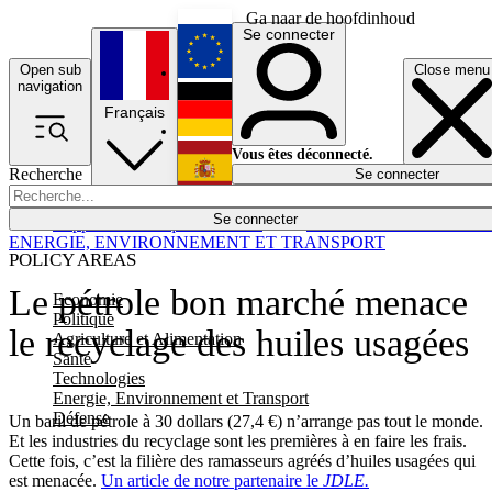
Ga naar de hoofdinhoud
Se connecter
Open sub
Close menu
English
navigation
Français
Deutsch
Vous êtes déconnecté.
Recherche
Se connecter
Español
Lumières éteintes
Se connecter
Rapporteur
Politique
Économie
Newsletters
Evénements
Em
ENERGIE, ENVIRONNEMENT ET TRANSPORT
POLICY AREAS
Le pétrole bon marché menace
Economie
Politique
le recyclage des huiles usagées
Agriculture et Alimentation
Santé
Technologies
Energie, Environnement et Transport
Défense
Un baril de pétrole à 30 dollars (27,4 €) n’arrange pas tout le monde.
Et les industries du recyclage sont les premières à en faire les frais.
Cette fois, c’est la filière des ramasseurs agréés d’huiles usagées qui
est menacée.
Un article de notre partenaire le
JDLE.