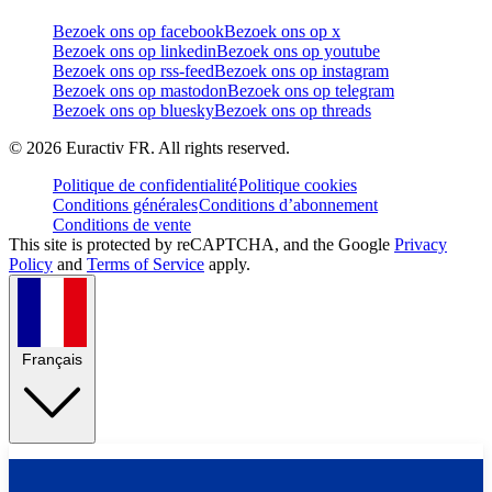
Bezoek ons op facebook
Bezoek ons op x
Bezoek ons op linkedin
Bezoek ons op youtube
Bezoek ons op rss-feed
Bezoek ons op instagram
Bezoek ons op mastodon
Bezoek ons op telegram
Bezoek ons op bluesky
Bezoek ons op threads
©
2026
Euractiv FR. All rights reserved.
Politique de confidentialité
Politique cookies
Conditions générales
Conditions d’abonnement
Conditions de vente
This site is protected by reCAPTCHA, and the Google
Privacy
Policy
and
Terms of Service
apply.
Français