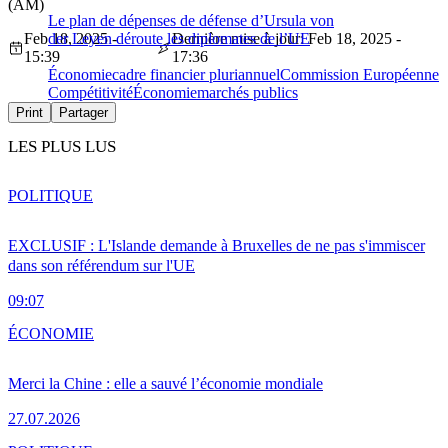
(AM)
Le plan de dépenses de défense d’Ursula von
Feb 18, 2025 -
der Leyen déroute les diplomates de l’UE
Dernière mise à jour: Feb 18, 2025 -
15:39
17:36
Économie
cadre financier pluriannuel
Commission Européenne
Compétitivité
Économie
marchés publics
Print
Partager
LES PLUS LUS
POLITIQUE
EXCLUSIF : L'Islande demande à Bruxelles de ne pas s'immiscer
dans son référendum sur l'UE
09:07
ÉCONOMIE
Merci la Chine : elle a sauvé l’économie mondiale
27.07.2026