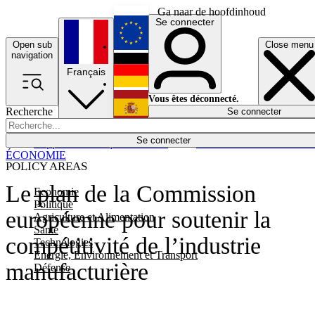
Ga naar de hoofdinhoud
Se connecter
Open sub
Close menu
English
navigation
Français
Deutsch
Vous êtes déconnecté.
Recherche
Se connecter
Español
Lumières éteintes
Se connecter
Rapporteur
Politique
Économie
Newsletters
Evénements
Em
ÉCONOMIE
POLICY AREAS
Le plan de la Commission
Economie
Politique
européenne pour soutenir la
Agriculture et Alimentation
Santé
compétitivité de l’industrie
Technologies
Energie, Environnement et Transport
manufacturière
Défense