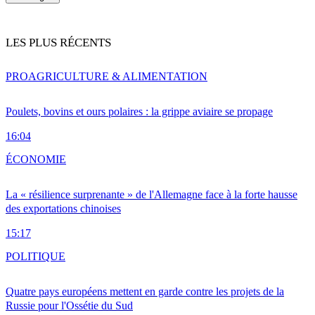
LES PLUS RÉCENTS
PRO
AGRICULTURE & ALIMENTATION
Poulets, bovins et ours polaires : la grippe aviaire se propage
16:04
ÉCONOMIE
La « résilience surprenante » de l'Allemagne face à la forte hausse
des exportations chinoises
15:17
POLITIQUE
Quatre pays européens mettent en garde contre les projets de la
Russie pour l'Ossétie du Sud