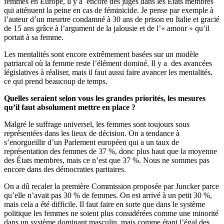
femmes en Europe, il y a encore des juges dans les Etats membres
qui atténuent la peine en cas de féminicide. Je pense par exemple à
l’auteur d’un meurtre condamné à 30 ans de prison en Italie et gracié
de 15 ans grâce à l’argument de la jalousie et de l’« amour » qu’il
portait à sa femme.
Les mentalités sont encore extrêmement basées sur un modèle
patriarcal où la femme reste l’élément dominé. Il y a des avancées
législatives à réaliser, mais il faut aussi faire avancer les mentalités,
ce qui prend beaucoup de temps.
Quelles seraient selon vous les grandes priorités, les mesures
qu’il faut absolument mettre en place ?
Malgré le suffrage universel, les femmes sont toujours sous
représentées dans les lieux de décision. On a tendance à
s’enorgueillir d’un Parlement européen qui a un taux de
représentation des femmes de 37 %, donc plus haut que la moyenne
des États membres, mais ce n’est que 37 %. Nous ne sommes pas
encore dans des démocraties paritaires.
On a dû recaler la première Commission proposée par Juncker parce
qu’elle n’avait pas 30 % de femmes. On est arrivé à un petit 30 %,
mais cela a été difficile. Il faut faire en sorte que dans le système
politique les femmes ne soient plus considérées comme une minorité
dans un système dominant masculin, mais comme étant l’égal des