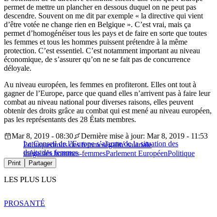
permet de mettre un plancher en dessous duquel on ne peut pas
descendre. Souvent on me dit par exemple « la directive qui vient
d’être votée ne change rien en Belgique ». C’est vrai, mais ça
permet d’homogénéiser tous les pays et de faire en sorte que toutes
les femmes et tous les hommes puissent prétendre à la même
protection. C’est essentiel. C’est notamment important au niveau
économique, de s’assurer qu’on ne se fait pas de concurrence
déloyale.
Au niveau européen, les femmes en profiteront. Elles ont tout à
gagner de l’Europe, parce que quand elles n’arrivent pas à faire leur
combat au niveau national pour diverses raisons, elles peuvent
obtenir des droits grâce au combat qui est mené au niveau européen,
pas les représentants des 28 États membres.
Mar 8, 2019 - 08:30
Dernière mise à jour: Mar 8, 2019 - 11:53
Le Conseil de l’Europe s’alarme de la situation des
Politique
droits des femmes
égalité salariale
droits des femmes
inégalités hommes-femmes
Parlement Européen
Politique
Print
Partager
LES PLUS LUS
PRO
SANTÉ