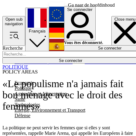
Ga naar de hoofdinhoud
Se connecter
Open sub
Close menu
English
navigation
Français
Deutsch
Vous êtes déconnecté.
Recherche
Se connecter
Español
Lumières éteintes
Se connecter
Rapporteur
Politique
Économie
Newsletters
Evénements
Em
POLITIQUE
POLICY AREAS
«Le populisme n'a jamais fait
Economie
Politique
bon ménage avec le droit des
Agriculture et Alimentation
Santé
femmes»
Technologies
Energie, Environnement et Transport
Défense
La politique ne peut servir les femmes que si elles y sont
représentées, rappelle Marie Arena, qui appelle les Européens à faire