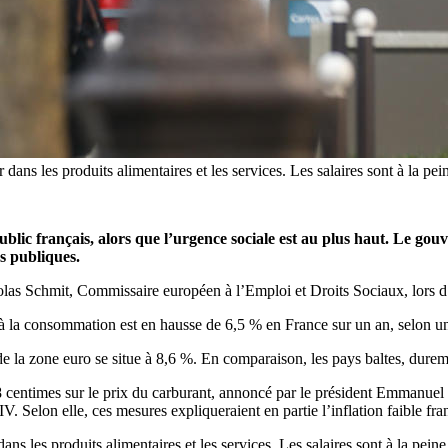
ntir dans les produits alimentaires et les services. Les salaires sont à l
blic français, alors que l’urgence sociale est au plus haut. Le gouv
s publiques.
las Schmit, Commissaire européen à l’Emploi et Droits Sociaux, lors d’
ix à la consommation est en hausse de 6,5 % en France sur un an, selon 
 de la zone euro se situe à 8,6 %. En comparaison, les pays baltes, dure
e 18 centimes sur le prix du carburant, annoncé par le président Emmanue
lon elle, ces mesures expliqueraient en partie l’inflation faible franç
dans les produits alimentaires et les services. Les salaires sont à la peine