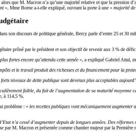
lors que M. Macron n’a qu’une majorité relative et que la pression d’ag
nt
», Mme Borne a-t-elle expliqué, ouvrant la porte à une «
majorité de
udgétaire
s son discours de politique générale, Bercy parle d’entre 25 et 30 mill
ire prôné par le président et son objectif de revenir aux 3 % de défici
plus fortes encore qu’attendu cette année
», a expliqué Gabriel Attal, m
mpôts et le travail produit des richesses et du financement pour la prot
 forts niveaux de dette publique sont devenus plus acceptables aujour
culièrement faible, du fait de l’augmentation de sa maturité moyenne ces
ue, à 114,5 %.
ai problème : «
les recettes publiques vont mécaniquement augmenter avec
 d’Etat n’a cessé d’augmenter depuis de longues années. Des réformes st
omise par M. Macron et présentée comme chantier majeur par la Première m