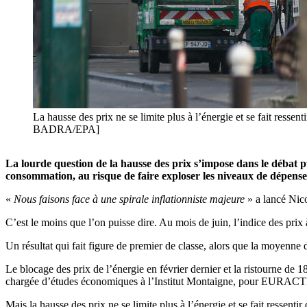
La hausse des prix ne se limite plus à l’énergie et se fait resse
BADRA/EPA]
La lourde question de la hausse des prix s’impose dans le débat pu
consommation, au risque de faire exploser les niveaux de dépense
«
Nous faisons face à une spirale inflationniste majeure
» a lancé Nico
C’est le moins que l’on puisse dire. Au mois de juin, l’indice des pr
Un résultat qui fait figure de premier de classe, alors que la moyenne
Le blocage des prix de l’énergie en février dernier et la ristourne d
chargée d’études économiques à l’Institut Montaigne, pour EURACTIV. Se
Mais la hausse des prix ne se limite plus à l’énergie et se fait ressentir 