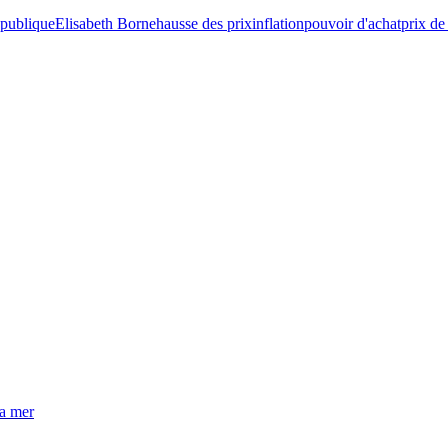
 publique
Elisabeth Borne
hausse des prix
inflation
pouvoir d'achat
prix de
la mer