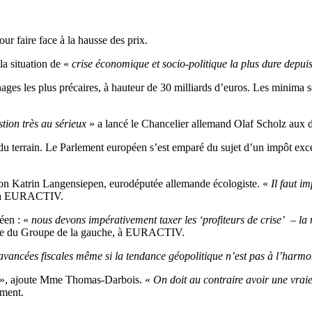
ur faire face à la hausse des prix.
la situation de «
crise économique et socio-politique la plus dure depuis
ges les plus précaires, à hauteur de 30 milliards d’euros. Les minima so
tion très au sérieux
» a lancé le Chancelier allemand Olaf Scholz aux d
u terrain. Le Parlement européen s’est emparé du sujet d’un impôt except
on Katrin Langensiepen, eurodéputée allemande écologiste. «
Il faut i
le à EURACTIV.
éen : «
nous devons impérativement taxer les ‘profiteurs de crise’ – la 
nte du Groupe de la gauche, à EURACTIV.
avancées fiscales même si la tendance géopolitique n’est pas à l’harmoni
», ajoute Mme Thomas-Darbois. «
On doit au contraire avoir une vraie
ement.