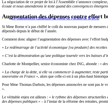
La négociation de ce projet de loi à l’Assemblée s’annonce complexe, a
écoute et nous amenderons le texte quand des convergences émergero
Augmentation des dépenses contre effort b
Le changement climatique au coeur de l’action de la BCE
Si Mme Borne n’a pas chiffré le coût du nouveau paquet de mesures dan
dépensés depuis le début de l’année.
Comment donc aligner l’augmentation des dépenses avec l’effort budgéta
«
Le redémarrage de l’activité économique [va produire] des recettes 
«
C’est la démonstration qu’une politique tournée vers les baisses d’i
Charlotte de Montpellier, senior économiste chez ING, abonde : «
des
«
La charge de la dette, si elle va commencer à augmenter, reste parti
souveraine en France
», alors que celle-ci est à un plus-haut historiq
Pour Mme Thomas-Darbois, les dépenses annoncées ne sont pas le vr
».
Le véritable enjeu est ailleurs : «
le rythme des dépenses structurelles
des dépenses publiques
» – à l’instar de la réforme des retraites, pr