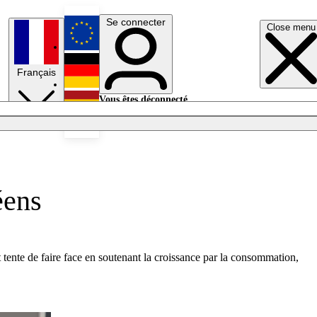
Se connecter
Close menu
English
Français
Deutsch
Vous êtes déconnecté.
Se connecter
Español
Lumières éteintes
éens
 tente de faire face en soutenant la croissance par la consommation,