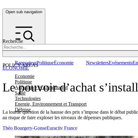
Open sub navigation
Recherche
Rapporteur
Politique
Économie
Newsletters
Evénements
Em
POLICY AREAS
ÉCONOMIE
Economie
Politique
Le pouvoir d’achat s’insta
Agriculture et Alimentation
Santé
Technologies
Energie, Environnement et Transport
Défense
La lourde question de la hausse des prix s’impose dans le débat public
au risque de faire exploser les niveaux de dépenses publiques.
Théo Bourgery-Gonse
Euractiv France