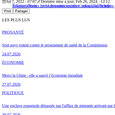
Jul 7, 2022 - 07:07
Dernière mise à jour: Feb 26, 2024 - 12:12
Inflation élevée : une « dynamite sociale », selon Olaf Scholz
Économie
Bruno Le Maire
consommation
Croissance
déficit
dette
Print
Partager
LES PLUS LUS
PRO
SANTÉ
Sept pays votent contre le programme de santé de la Commission
24.07.2026
ÉCONOMIE
Merci la Chine : elle a sauvé l’économie mondiale
27.07.2026
POLITIQUE
Une enclave espagnole dépassée par l'afflux de migrants arrivant par 
30.07.2026