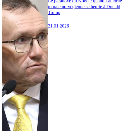
Le paradoxe du Nobel : quand l’autorité
morale norvégienne se heurte à Donald
Trump
21.01.2026