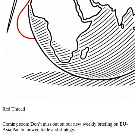
Red Thread
Coming soon: Don’t miss out on our new weekly briefing on EU-
Asia Pacific power, trade and strategy.