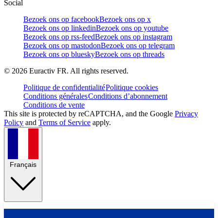
Social
Bezoek ons op facebook
Bezoek ons op x
Bezoek ons op linkedin
Bezoek ons op youtube
Bezoek ons op rss-feed
Bezoek ons op instagram
Bezoek ons op mastodon
Bezoek ons op telegram
Bezoek ons op bluesky
Bezoek ons op threads
©
2026
Euractiv FR. All rights reserved.
Politique de confidentialité
Politique cookies
Conditions générales
Conditions d’abonnement
Conditions de vente
This site is protected by reCAPTCHA, and the Google
Privacy
Policy
and
Terms of Service
apply.
Français