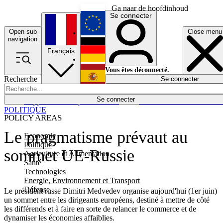
Ga naar de hoofdinhoud
Se connecter
Open sub
Close menu
English
navigation
Français
Deutsch
Vous êtes déconnecté.
Recherche
Se connecter
Español
Lumières éteintes
Se connecter
Rapporteur
Politique
Économie
Newsletters
Evénements
Em
POLITIQUE
POLICY AREAS
Le pragmatisme prévaut au
Economie
Politique
sommet UE-Russie
Agriculture et Alimentation
Santé
Technologies
Energie, Environnement et Transport
Défense
Le président russe Dimitri Medvedev organise aujourd'hui (1er juin)
un sommet entre les dirigeants européens, destiné à mettre de côté
les différends et à faire en sorte de relancer le commerce et de
dynamiser les économies affaiblies.