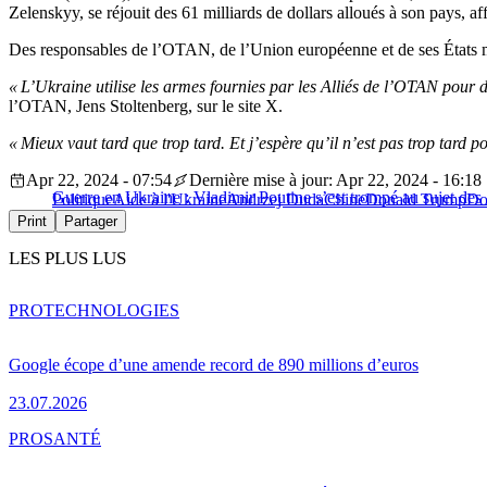
Zelenskyy, se réjouit des 61 milliards de dollars alloués à son pays, a
Des responsables de l’OTAN, de l’Union européenne et de ses États me
« L’Ukraine utilise les armes fournies par les Alliés de l’OTAN pour 
l’OTAN, Jens Stoltenberg, sur le site X.
« Mieux vaut tard que trop tard. Et j’espère qu’il n’est pas trop tard p
Apr 22, 2024 - 07:54
Dernière mise à jour: Apr 22, 2024 - 16:18
Guerre en Ukraine : Vladimir Poutine s’est trompé au sujet des 
Politique
Aide à l'Ukraine
Andrzej Duda
Chine
Donald Trump
Do
Print
Partager
LES PLUS LUS
PRO
TECHNOLOGIES
Google écope d’une amende record de 890 millions d’euros
23.07.2026
PRO
SANTÉ