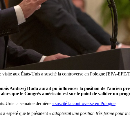
ente visite aux États-Unis a suscité la controverse en Pologne [EPA
onais Andrzej Duda aurait pu influencer la position de l’ancien pr
alors que le Congrès américain est sur le point de valider un prog
ats-Unis la semaine dernière
a suscité la controverse en Pologne
.
s a espéré que le président
« adopterait une position très ferme pour i