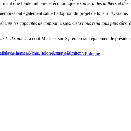
ffirmant que l’aide militaire et économique
« sauvera des milliers et des m
mbres ont également salué l’adoption du projet de loi sur l’Ukraine.
détruire les capacités de combat russes. Cela nous rend tous plus sûrs
our l’Ukraine »
, a écrit M. Tusk sur X, remerciant également le préside
alliés de la mer Noire, selon Antony Blinken
nald Tusk
International
Jens Stoltenberg
OTAN
Pologne