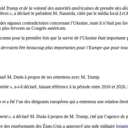
ald Trump et de la volonté des autorités américaines de prendre des déc
tives »
, a déclaré le président M. Nausėda, citée par le média local
Lrt.l
es signaux contradictoires concernant l’Ukraine, mais il n’était pas fav
es plus fervents au Congrès américain.
nnu pour la première fois que la survie de l’Ukraine était importante p
ine devraient être beaucoup plus importantes pour l’Europe que pour 
claré M. Duda à propos de ses entretiens avec M. Trump.
emble »
, a-t-il déclaré, faisant référence à la période entre 2016 et 202
t a été l’un des dirigeants européens qui a entretenu une relation étroi
iment »
, a déclaré M. Duda à propos de M. Trump, cité par l’agence de 
e des représentants des États-Unis a approuvé une aide militaire
longte