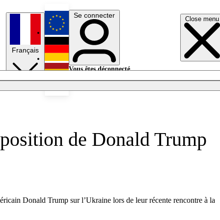
Se connecter
Close menu
English
Français
Deutsch
Vous êtes déconnecté.
Se connecter
Español
Lumières éteintes
a position de Donald Trump
éricain Donald Trump sur l’Ukraine lors de leur récente rencontre à la