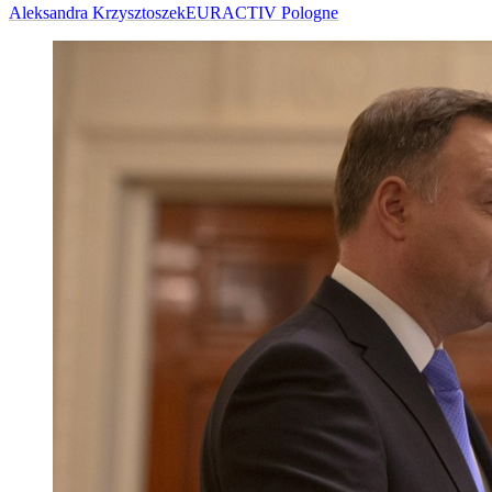
Aleksandra Krzysztoszek
EURACTIV Pologne