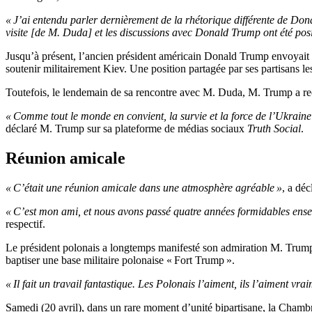
« J’ai entendu parler dernièrement de la rhétorique différente de Don
visite [de M. Duda] et les discussions avec Donald Trump ont été posi
Jusqu’à présent, l’ancien président américain Donald Trump envoyait d
soutenir militairement Kiev. Une position partagée par ses partisans l
Toutefois, le lendemain de sa rencontre avec M. Duda, M. Trump a reco
« Comme tout le monde en convient, la survie et la force de l’Ukra
déclaré M. Trump sur sa plateforme de médias sociaux
Truth Social
.
Réunion amicale
« C’était une réunion amicale dans une atmosphère agréable »
, a dé
« C’est mon ami, et nous avons passé quatre années formidables ens
respectif.
Le président polonais a longtemps manifesté son admiration M. Trump e
baptiser une base militaire polonaise « Fort Trump ».
« Il fait un travail fantastique. Les Polonais l’aiment, ils l’aiment vra
Samedi (20 avril), dans un rare moment d’unité bipartisane, la Chambr