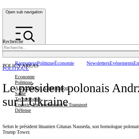
Open sub navigation
Recherche
Rapporteur
Politique
Économie
Newsletters
Evénements
Em
POLICY AREAS
POLITIQUE
Economie
Politique
Le président polonais Andr
Agriculture et Alimentation
Santé
sur l’Ukraine
Technologies
Energie, Environnement et Transport
Défense
Selon le président lituanien Gitanas Nausėda, son homologue polonais 
Trump Tower.