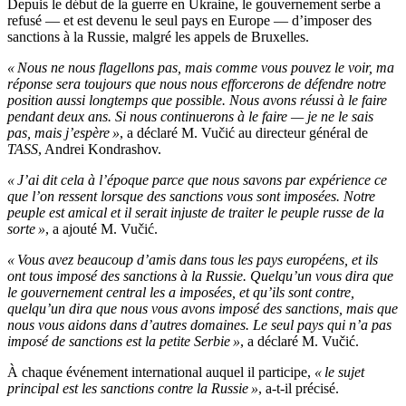
Depuis le début de la guerre en Ukraine, le gouvernement serbe a
refusé — et est devenu le seul pays en Europe — d’imposer des
sanctions à la Russie, malgré les appels de Bruxelles.
« Nous ne nous flagellons pas, mais comme vous pouvez le voir, ma
réponse sera toujours que nous nous efforcerons de défendre notre
position aussi longtemps que possible. Nous avons réussi à le faire
pendant deux ans. Si nous continuerons à le faire — je ne le sais
pas, mais j’espère »
, a déclaré M. Vučić au directeur général de
TASS
, Andrei Kondrashov.
« J’ai dit cela à l’époque parce que nous savons par expérience ce
que l’on ressent lorsque des sanctions vous sont imposées. Notre
peuple est amical et il serait injuste de traiter le peuple russe de la
sorte »
, a ajouté M. Vučić.
« Vous avez beaucoup d’amis dans tous les pays européens, et ils
ont tous imposé des sanctions à la Russie. Quelqu’un vous dira que
le gouvernement central les a imposées, et qu’ils sont contre,
quelqu’un dira que nous vous avons imposé des sanctions, mais que
nous vous aidons dans d’autres domaines. Le seul pays qui n’a pas
imposé de sanctions est la petite Serbie »
, a déclaré M. Vučić.
À chaque événement international auquel il participe,
« le sujet
principal est les sanctions contre la Russie »
, a-t-il précisé.