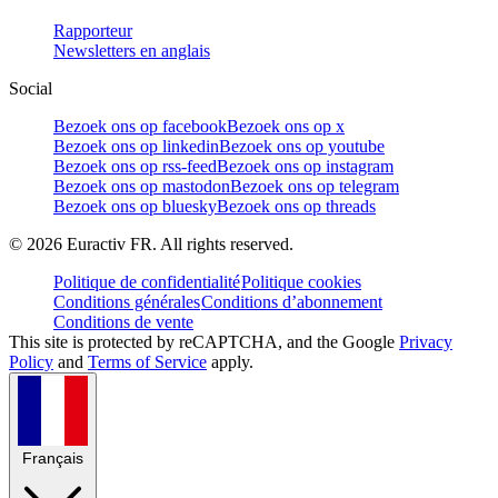
Rapporteur
Newsletters en anglais
Social
Bezoek ons op facebook
Bezoek ons op x
Bezoek ons op linkedin
Bezoek ons op youtube
Bezoek ons op rss-feed
Bezoek ons op instagram
Bezoek ons op mastodon
Bezoek ons op telegram
Bezoek ons op bluesky
Bezoek ons op threads
©
2026
Euractiv FR. All rights reserved.
Politique de confidentialité
Politique cookies
Conditions générales
Conditions d’abonnement
Conditions de vente
This site is protected by reCAPTCHA, and the Google
Privacy
Policy
and
Terms of Service
apply.
Français