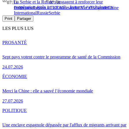
La Serbie et la Russie s’engagent à renforcer leur
07:33
07:38
coopération après un accueil « fraternel » et chaleureux
Politique
adhésion à l'UE
Aleksandar Vučić
Belgrade
Chine
International
Russie
Serbie
Print
Partager
LES PLUS LUS
PRO
SANTÉ
Sept pays votent contre le programme de santé de la Commission
24.07.2026
ÉCONOMIE
Merci la Chine : elle a sauvé l’économie mondiale
27.07.2026
POLITIQUE
Une enclave espagnole dépassée par l'afflux de migrants arrivant par