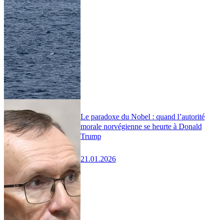
Le paradoxe du Nobel : quand l’autorité
morale norvégienne se heurte à Donald
Trump
21.01.2026