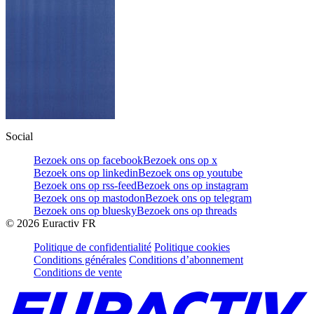
Social
Bezoek ons op facebook
Bezoek ons op x
Bezoek ons op linkedin
Bezoek ons op youtube
Bezoek ons op rss-feed
Bezoek ons op instagram
Bezoek ons op mastodon
Bezoek ons op telegram
Bezoek ons op bluesky
Bezoek ons op threads
©
2026
Euractiv FR
Politique de confidentialité
Politique cookies
Conditions générales
Conditions d’abonnement
Conditions de vente