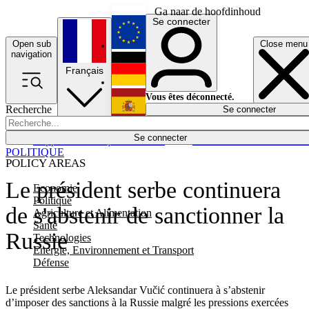
Ga naar de hoofdinhoud
Se connecter
Open sub
Close menu
English
navigation
Français
Deutsch
Vous êtes déconnecté.
Recherche
Se connecter
Español
Lumières éteintes
Se connecter
Rapporteur
Politique
Économie
Newsletters
Evénements
Em
POLITIQUE
POLICY AREAS
Le président serbe continuera
Economie
Politique
de s'abstenir de sanctionner la
Agriculture et Alimentation
Santé
Russie
Technologies
Energie, Environnement et Transport
Défense
Le président serbe Aleksandar Vučić continuera à s’abstenir
d’imposer des sanctions à la Russie malgré les pressions exercées