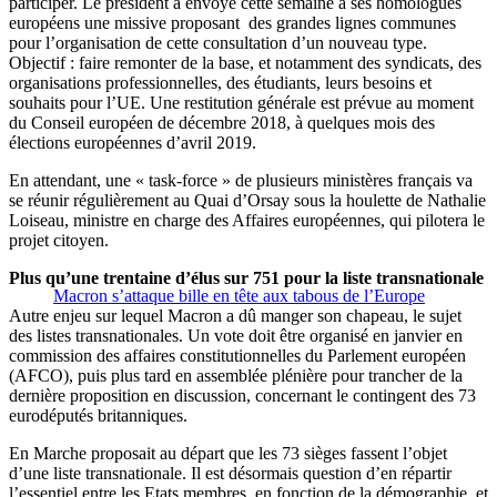
participer. Le président a envoyé cette semaine à ses homologues
européens une missive proposant des grandes lignes communes
pour l’organisation de cette consultation d’un nouveau type.
Objectif : faire remonter de la base, et notamment des syndicats, des
organisations professionnelles, des étudiants, leurs besoins et
souhaits pour l’UE. Une restitution générale est prévue au moment
du Conseil européen de décembre 2018, à quelques mois des
élections européennes d’avril 2019.
En attendant, une « task-force » de plusieurs ministères français va
se réunir régulièrement au Quai d’Orsay sous la houlette de Nathalie
Loiseau, ministre en charge des Affaires européennes, qui pilotera le
projet citoyen.
Plus qu’une trentaine d’élus sur 751 pour la liste transnationale
Macron s’attaque bille en tête aux tabous de l’Europe
Autre enjeu sur lequel Macron a dû manger son chapeau, le sujet
des listes transnationales. Un vote doit être organisé en janvier en
commission des affaires constitutionnelles du Parlement européen
(AFCO), puis plus tard en assemblée plénière pour trancher de la
dernière proposition en discussion, concernant le contingent des 73
eurodéputés britanniques.
En Marche proposait au départ que les 73 sièges fassent l’objet
d’une liste transnationale. Il est désormais question d’en répartir
l’essentiel entre les Etats membres, en fonction de la démographie, et