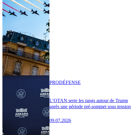
PRO
DÉFENSE
L’OTAN serre les rangs autour de Trump
après une période pré-sommet sous tension
09.07.2026