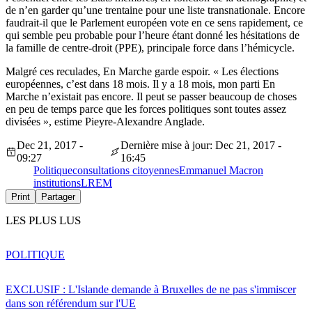
de n’en garder qu’une trentaine pour une liste transnationale. Encore
faudrait-il que le Parlement européen vote en ce sens rapidement, ce
qui semble peu probable pour l’heure étant donné les hésitations de
la famille de centre-droit (PPE), principale force dans l’hémicycle.
Malgré ces reculades, En Marche garde espoir. « Les élections
européennes, c’est dans 18 mois. Il y a 18 mois, mon parti En
Marche n’existait pas encore. Il peut se passer beaucoup de choses
en peu de temps parce que les forces politiques sont toutes assez
divisées », estime Pieyre-Alexandre Anglade.
Dec 21, 2017 -
Dernière mise à jour: Dec 21, 2017 -
09:27
16:45
Politique
consultations citoyennes
Emmanuel Macron
institutions
LREM
Print
Partager
LES PLUS LUS
POLITIQUE
EXCLUSIF : L'Islande demande à Bruxelles de ne pas s'immiscer
dans son référendum sur l'UE