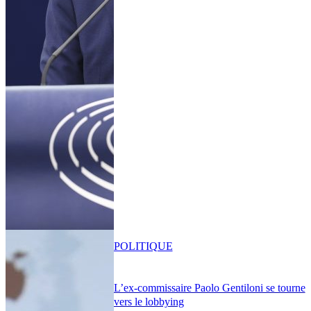
POLITIQUE
L’ex-commissaire Paolo Gentiloni se tourne
vers le lobbying