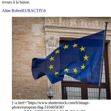
revues à la baisse.
Aline Robert
EURACTIV.fr
[<a href="https://www.shutterstock.com/fr/image-
photo/european-flag-510405838?