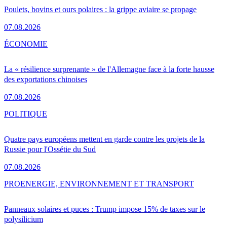
Poulets, bovins et ours polaires : la grippe aviaire se propage
07.08.2026
ÉCONOMIE
La « résilience surprenante » de l'Allemagne face à la forte hausse
des exportations chinoises
07.08.2026
POLITIQUE
Quatre pays européens mettent en garde contre les projets de la
Russie pour l'Ossétie du Sud
07.08.2026
PRO
ENERGIE, ENVIRONNEMENT ET TRANSPORT
Panneaux solaires et puces : Trump impose 15% de taxes sur le
polysilicium