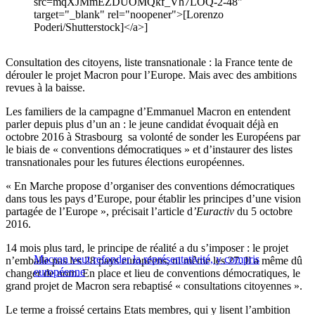
src=mqXJMmEZDUOMQkf_Vh7LOQ-2-48"
target="_blank" rel="noopener">[Lorenzo
Poderi/Shutterstock]</a>]
Consultation des citoyens, liste transnationale : la France tente de
dérouler le projet Macron pour l’Europe. Mais avec des ambitions
revues à la baisse.
Les familiers de la campagne d’Emmanuel Macron en entendent
parler depuis plus d’un an : le jeune candidat évoquait déjà en
octobre 2016 à Strasbourg sa volonté de sonder les Européens par
le biais de « conventions démocratiques » et d’instaurer des listes
transnationales pour les futures élections européennes.
« En Marche propose d’organiser des conventions démocratiques
dans tous les pays d’Europe, pour établir les principes d’une vision
partagée de l’Europe », précisait l’article d
’Euractiv
du 5 octobre
2016.
14 mois plus tard, le principe de réalité a du s’imposer : le projet
Macron veut refonder la représentativité, y compris
n’emballe pas les 28 pays européens, ni même les 27. Il a même dû
européenne
changer de nom. En place et lieu de conventions démocratiques, le
grand projet de Macron sera rebaptisé « consultations citoyennes ».
Le terme a froissé certains Etats membres, qui y lisent l’ambition