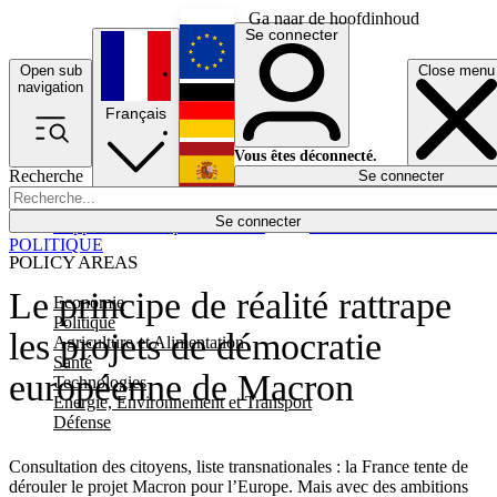
Ga naar de hoofdinhoud
Se connecter
Open sub
Close menu
English
navigation
Français
Deutsch
Vous êtes déconnecté.
Recherche
Se connecter
Español
Lumières éteintes
Se connecter
Rapporteur
Politique
Économie
Newsletters
Evénements
Em
POLITIQUE
POLICY AREAS
Le principe de réalité rattrape
Economie
Politique
les projets de démocratie
Agriculture et Alimentation
Santé
européenne de Macron
Technologies
Energie, Environnement et Transport
Défense
Consultation des citoyens, liste transnationales : la France tente de
dérouler le projet Macron pour l’Europe. Mais avec des ambitions