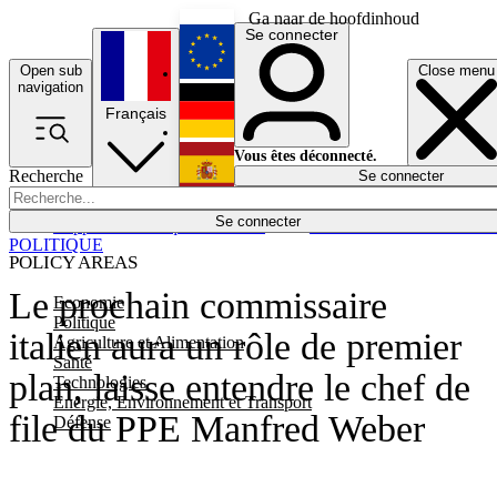
Ga naar de hoofdinhoud
Se connecter
Open sub
Close menu
English
navigation
Français
Deutsch
Vous êtes déconnecté.
Recherche
Se connecter
Español
Lumières éteintes
Se connecter
Rapporteur
Politique
Économie
Newsletters
Evénements
Em
POLITIQUE
POLICY AREAS
Le prochain commissaire
Economie
Politique
italien aura un rôle de premier
Agriculture et Alimentation
Santé
plan, laisse entendre le chef de
Technologies
Energie, Environnement et Transport
file du PPE Manfred Weber
Défense