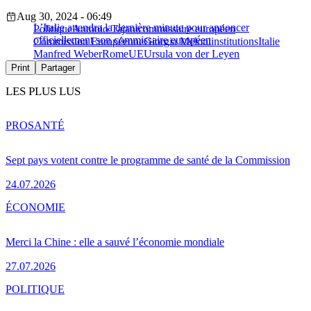
Aug 30, 2024 - 06:49
L’Italie attendra la dernière minute pour annoncer
Politique
Antonio Tajani
commissaire européen
officiellement son commissaire européen
Commission Européenne
Giorgia Meloni
institutions
Italie
Manfred Weber
Rome
UE
Ursula von der Leyen
Print
Partager
LES PLUS LUS
PRO
SANTÉ
Sept pays votent contre le programme de santé de la Commission
24.07.2026
ÉCONOMIE
Merci la Chine : elle a sauvé l’économie mondiale
27.07.2026
POLITIQUE