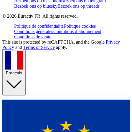
Bezoek ons op mastodon
Bezoek ons op telegram
Bezoek ons op bluesky
Bezoek ons op threads
©
2026
Euractiv FR. All rights reserved.
Politique de confidentialité
Politique cookies
Conditions générales
Conditions d’abonnement
Conditions de vente
This site is protected by reCAPTCHA, and the Google
Privacy
Policy
and
Terms of Service
apply.
Français