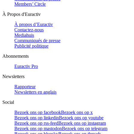
Members’ Circle
À Propos d'Euractiv
À propos d’Euractiv
Contactez-nous
Mediahuis
Communiqués de presse
Publicité politique
Abonnements
Euractiv Pro
Newsletters
Rapporteur
Newsletters en anglais
Social
Bezoek ons op facebook
Bezoek ons op x
Bezoek ons op linkedin
Bezoek ons op youtube
Bezoek ons op rss-feed
Bezoek ons op instagram
Bezoek ons op mastodon
Bezoek ons op telegram
Bezoek ons op bluesky
Bezoek ons op threads