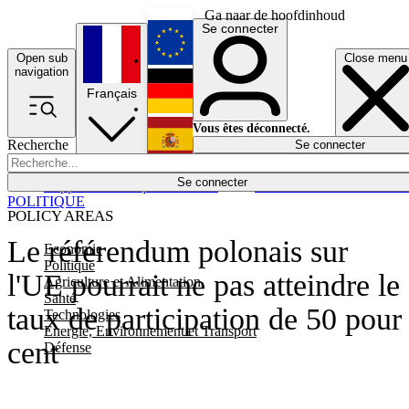
Ga naar de hoofdinhoud
Se connecter
Open sub
Close menu
English
navigation
Français
Deutsch
Vous êtes déconnecté.
Recherche
Se connecter
Español
Lumières éteintes
Se connecter
Rapporteur
Politique
Économie
Newsletters
Evénements
Em
POLITIQUE
POLICY AREAS
Le référendum polonais sur
Economie
Politique
l'UE pourrait ne pas atteindre le
Agriculture et Alimentation
Santé
taux de participation de 50 pour
Technologies
Energie, Environnement et Transport
cent
Défense