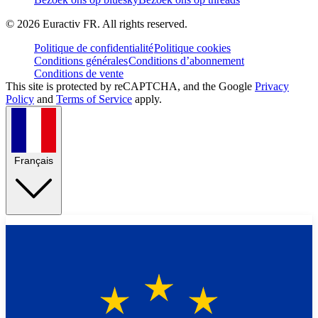
©
2026
Euractiv FR. All rights reserved.
Politique de confidentialité
Politique cookies
Conditions générales
Conditions d’abonnement
Conditions de vente
This site is protected by reCAPTCHA, and the Google
Privacy
Policy
and
Terms of Service
apply.
Français