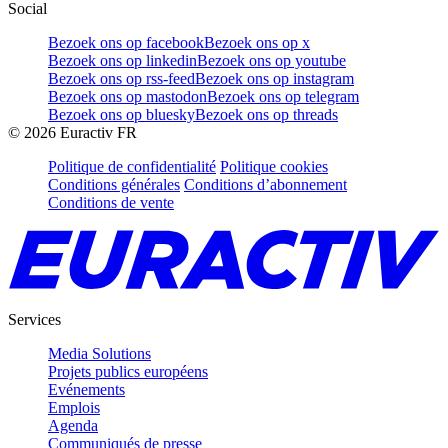
Social
Bezoek ons op facebook
Bezoek ons op x
Bezoek ons op linkedin
Bezoek ons op youtube
Bezoek ons op rss-feed
Bezoek ons op instagram
Bezoek ons op mastodon
Bezoek ons op telegram
Bezoek ons op bluesky
Bezoek ons op threads
©
2026
Euractiv FR
Politique de confidentialité
Politique cookies
Conditions générales
Conditions d’abonnement
Conditions de vente
Services
Media Solutions
Projets publics européens
Evénements
Emplois
Agenda
Communiqués de presse