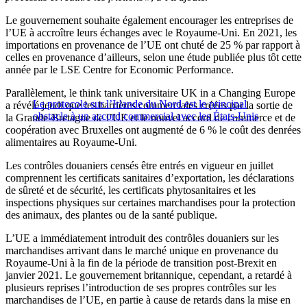
Le gouvernement souhaite également encourager les entreprises de
l’UE à accroître leurs échanges avec le Royaume-Uni. En 2021, les
importations en provenance de l’UE ont chuté de 25 % par rapport à
celles en provenance d’ailleurs, selon une étude publiée plus tôt cette
année par le LSE Centre for Economic Performance.
Parallèlement, le think tank universitaire UK in a Changing Europe
Le protocole sur l’Irlande du Nord est le principal
a révélé jeudi que les barrières commerciales créées par la sortie de
obstacle à un accord commercial avec les États-Unis
la Grande-Bretagne de l’UE et le nouvel accord de commerce et de
coopération avec Bruxelles ont augmenté de 6 % le coût des denrées
alimentaires au Royaume-Uni.
Les contrôles douaniers censés être entrés en vigueur en juillet
comprennent les certificats sanitaires d’exportation, les déclarations
de sûreté et de sécurité, les certificats phytosanitaires et les
inspections physiques sur certaines marchandises pour la protection
des animaux, des plantes ou de la santé publique.
L’UE a immédiatement introduit des contrôles douaniers sur les
marchandises arrivant dans le marché unique en provenance du
Royaume-Uni à la fin de la période de transition post-Brexit en
janvier 2021. Le gouvernement britannique, cependant, a retardé à
plusieurs reprises l’introduction de ses propres contrôles sur les
marchandises de l’UE, en partie à cause de retards dans la mise en