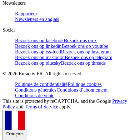
Newsletters
Rapporteur
Newsletters en anglais
Social
Bezoek ons op facebook
Bezoek ons op x
Bezoek ons op linkedin
Bezoek ons op youtube
Bezoek ons op rss-feed
Bezoek ons op instagram
Bezoek ons op mastodon
Bezoek ons op telegram
Bezoek ons op bluesky
Bezoek ons op threads
©
2026
Euractiv FR. All rights reserved.
Politique de confidentialité
Politique cookies
Conditions générales
Conditions d’abonnement
Conditions de vente
This site is protected by reCAPTCHA, and the Google
Privacy
Policy
and
Terms of Service
apply.
Français