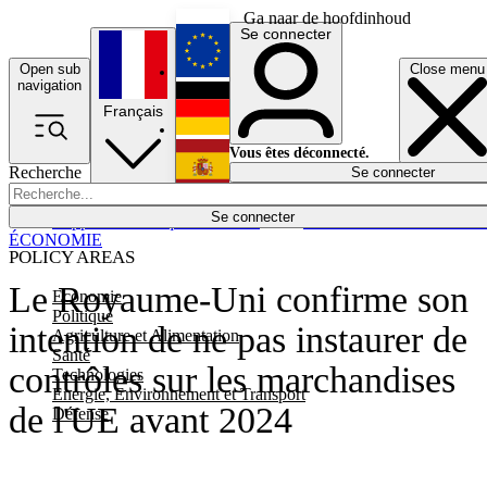
Ga naar de hoofdinhoud
Se connecter
Open sub
Close menu
English
navigation
Français
Deutsch
Vous êtes déconnecté.
Recherche
Se connecter
Español
Lumières éteintes
Se connecter
Rapporteur
Politique
Économie
Newsletters
Evénements
Em
ÉCONOMIE
POLICY AREAS
Le Royaume-Uni confirme son
Economie
Politique
intention de ne pas instaurer de
Agriculture et Alimentation
Santé
contrôles sur les marchandises
Technologies
Energie, Environnement et Transport
de l'UE avant 2024
Défense