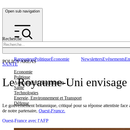
Open sub navigation
Recherche
Rapporteur
Politique
Économie
Newsletters
Evénements
Em
POLICY AREAS
SANTÉ
Economie
Politique
Le Royaume-Uni envisage d
Agriculture et Alimentation
Santé
Technologies
Energie, Environnement et Transport
Défense
Le gouvernement britannique, critiqué pour sa réponse attentiste fac
de notre partenaire,
Ouest-France.
Ouest-France avec l'AFP