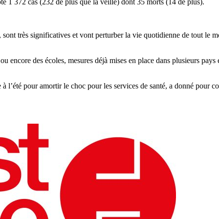
e 1 372 cas (232 de plus que la veille) dont 35 morts (14 de plus).
nt très significatives et vont perturber la vie quotidienne de tout le mo
s, ou encore des écoles, mesures déjà mises en place dans plusieurs pays
e à l’été pour amortir le choc pour les services de santé, a donné pour