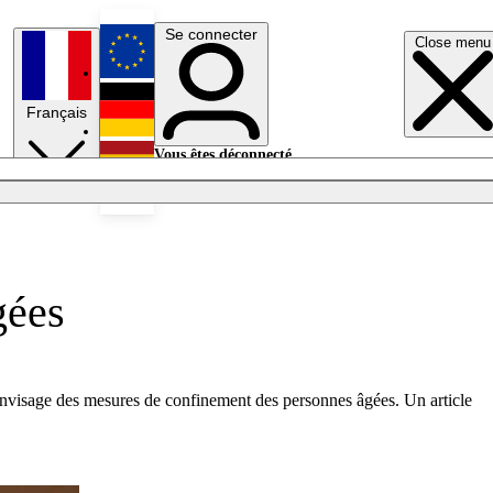
Se connecter
Close menu
English
Français
Deutsch
Vous êtes déconnecté.
Se connecter
Español
Lumières éteintes
gées
 envisage des mesures de confinement des personnes âgées. Un article