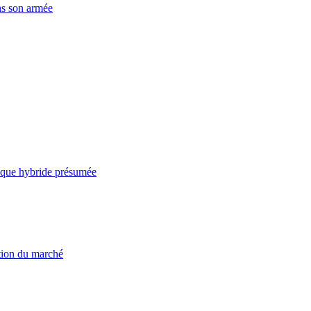
ns son armée
taque hybride présumée
ation du marché