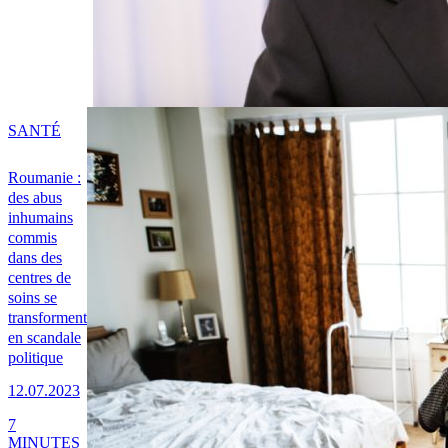
SANTÉ
Roumanie :
des abus
inhumains
commis
dans des
centres de
soins se
transforment
en scandale
politique
12.07.2023
7
MINUTES