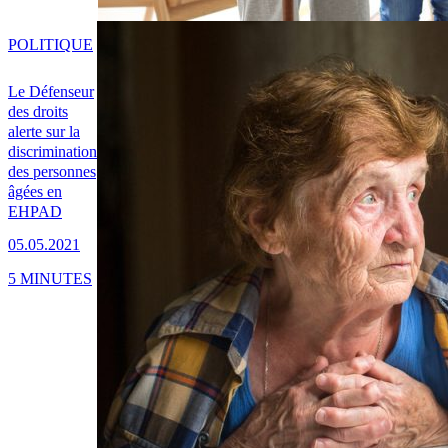
POLITIQUE
Le Défenseur
des droits
alerte sur la
discrimination
des personnes
âgées en
EHPAD
05.05.2021
5 MINUTES