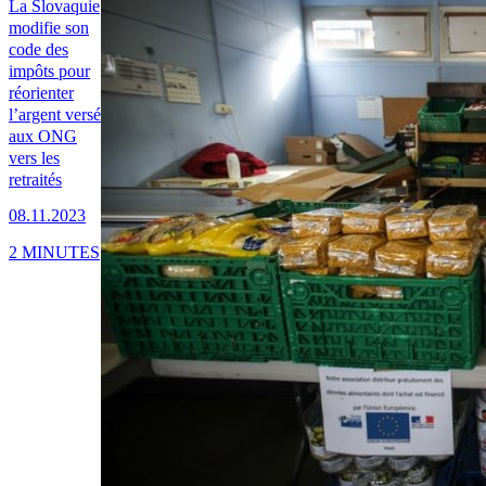
La Slovaquie
modifie son
code des
impôts pour
réorienter
l’argent versé
aux ONG
vers les
retraités
08.11.2023
2 MINUTES