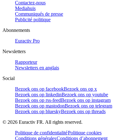
Contactez-nous
Mediahuis
Communiqués de presse
Publicité politique
Abonnements
Euractiv Pro
Newsletters
Rapporteur
Newsletters en anglais
Social
Bezoek ons op facebook
Bezoek ons op x
Bezoek ons op linkedin
Bezoek ons op youtube
Bezoek ons op rss-feed
Bezoek ons op instagram
Bezoek ons op mastodon
Bezoek ons op telegram
Bezoek ons op bluesky
Bezoek ons op threads
©
2026
Euractiv FR. All rights reserved.
Politique de confidentialité
Politique cookies
Conditions générales
Conditions d’abonnement