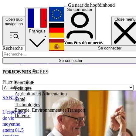
Ga naar de hoofdinhoud
Se connecter
Open sub
Close menu
English
navigation
Français
Deutsch
Vous êtes déconnecté.
Recherche
Se connecter
Español
Lumières éteintes
Se connecter
Rapporteur
Politique
Économie
Newsletters
Evénements
Em
POLICY AREAS
PERSONNES ÂGÉES
Filter by section
Economie
Politique
Agriculture et Alimentation
SANTÉ
Santé
Technologies
Energie, Environnement et Transport
L’espérance
Défense
de vie
moyenne
atteint 81,5