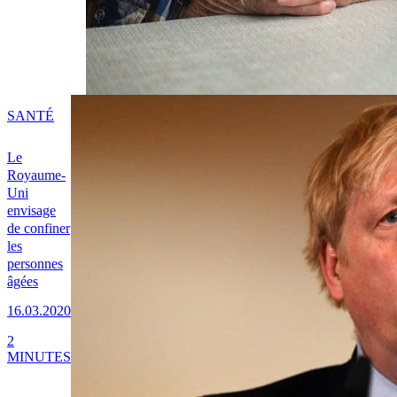
SANTÉ
Le
Royaume-
Uni
envisage
de confiner
les
personnes
âgées
16.03.2020
2
MINUTES