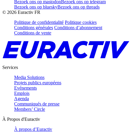
Bezoek ons op mastodon
Bezoek ons op telegram
Bezoek ons op bluesky
Bezoek ons op threads
©
2026
Euractiv FR
Politique de confidentialité
Politique cookies
Conditions générales
Conditions d’abonnement
Conditions de vente
Services
Media Solutions
Projets publics européens
Evénements
Emplois
Agenda
Communiqués de presse
Members’ Circle
À Propos d'Euractiv
À propos d’Euractiv