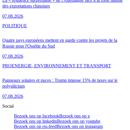
La « résilience surprenante » de l'Allemagne face à la forte hausse
des exportations chinoises
07.08.2026
POLITIQUE
Quatre pays européens mettent en garde contre les projets de la
Russie pour l'Ossétie du Sud
07.08.2026
PRO
ENERGIE, ENVIRONNEMENT ET TRANSPORT
Panneaux solaires et puces : Trump impose 15% de taxes sur le
polysilicium
07.08.2026
Social
Bezoek ons op facebook
Bezoek ons op x
Bezoek ons op linkedin
Bezoek ons op youtube
Bezoek ons op rss-feed
Bezoek ons op instagram