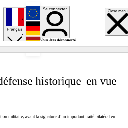
Se connecter
Close menu
English
Français
Deutsch
Vous êtes déconnecté.
Se connecter
Español
Lumières éteintes
éfense historique en vue
n militaire, avant la signature d’un important traité bilatéral en