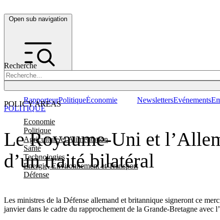
Open sub navigation
Recherche
Rapporteur
Politique
Économie
Newsletters
Evénements
Em
POLICY AREAS
POLITIQUE
Economie
Politique
Le Royaume-Uni et l’Allem
Agriculture et Alimentation
Santé
d’un traité bilatéral
Technologies
Energie, Environnement et Transport
Défense
Les ministres de la Défense allemand et britannique signeront ce mercre
janvier dans le cadre du rapprochement de la Grande-Bretagne avec 