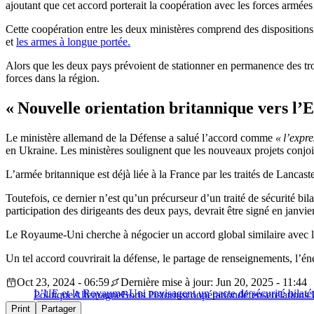
ajoutant que cet accord porterait la coopération avec les forces armée
Cette coopération entre les deux ministères comprend des dispositions
et
les armes à longue portée.
Alors que les deux pays prévoient de stationner en permanence des tro
forces dans la région.
« Nouvelle orientation britannique vers l’
Le ministère allemand de la Défense a salué l’accord comme
« l’expre
en Ukraine. Les ministères soulignent que les nouveaux projets conjoin
L’armée britannique est déjà liée à la France par les traités de Lancas
Toutefois, ce dernier n’est qu’un précurseur d’un traité de sécurité bi
participation des dirigeants des deux pays, devrait être signé en janvi
Le Royaume-Uni cherche à négocier un accord global similaire avec l
Un tel accord couvrirait la défense, le partage de renseignements, l’én
Oct 23, 2024 - 06:59
Dernière mise à jour: Jun 20, 2025 - 11:44
L’UE et le Royaume-Uni envisagent un pacte de sécurité bilatér
Politique
Allemagne
Boris Pistorius
coopération
défense
relation
Print
Partager