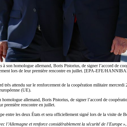
s à son homologue allemand, Boris Pistorius, de signer l’accord de coop
t engagement lors de leur première rencontre en juillet. [EPA-EFE/HA
 très attendu sur le renforcement de la coopération militaire mercredi 23
 européenne (UE).
 homologue allemand, Boris Pistorius, de signer l’accord de coopération
r première rencontre en juillet.
e entre les deux États et sera officiellement signé lors de la visite de 
ec l’Allemagne et renforce considérablement la sécurité de l’Europe »