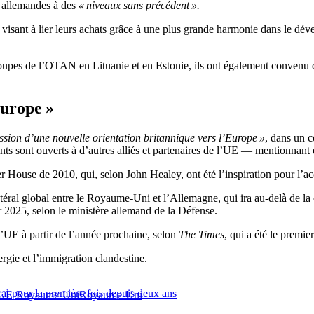
s allemandes à des
« niveaux sans précédent ».
 visant à lier leurs achats grâce à une plus grande harmonie dans le dé
upes de l’OTAN en Lituanie et en Estonie, ils ont également convenu de
Europe »
ssion d’une nouvelle orientation britannique vers l’Europe »
, dans un c
ts sont ouverts à d’autres alliés et partenaires de l’UE — mentionnant 
ter House de 2010, qui, selon John Healey, ont été l’inspiration pour l’a
latéral global entre le Royaume-Uni et l’Allemagne, qui ira au-delà de la
er 2025, selon le ministère allemand de la Défense.
’UE à partir de l’année prochaine, selon
The Times
, qui a été le premier
ergie et l’immigration clandestine.
al pour la première fois depuis deux ans
s UE-Royaume-Uni
Royaume-Uni