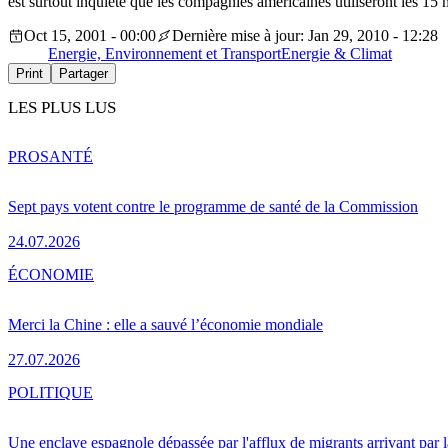
est surtout inquiète que les compagnies américaines utiliseront les 15 m
Oct 15, 2001 - 00:00
Dernière mise à jour: Jan 29, 2010 - 12:28
Energie, Environnement et Transport
Energie & Climat
Print
Partager
LES PLUS LUS
PRO
SANTÉ
Sept pays votent contre le programme de santé de la Commission
24.07.2026
ÉCONOMIE
Merci la Chine : elle a sauvé l’économie mondiale
27.07.2026
POLITIQUE
Une enclave espagnole dépassée par l'afflux de migrants arrivant par 