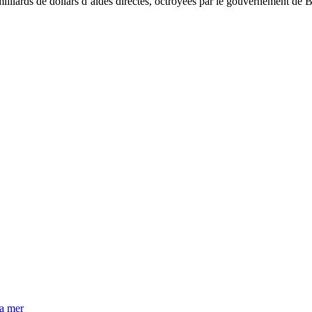
illiards de dollars d’aides directes, octroyées par le gouvernement de Bu
la mer