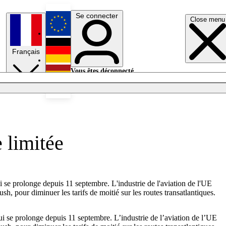
Se connecter
Close menu
English
Français
Deutsch
Vous êtes déconnecté.
Se connecter
Español
Lumières éteintes
e limitée
ui se prolonge depuis 11 septembre. L'industrie de l'aviation de l'UE
sh, pour diminuer les tarifs de moitié sur les routes transatlantiques.
qui se prolonge depuis 11 septembre. L’industrie de l’aviation de l’UE