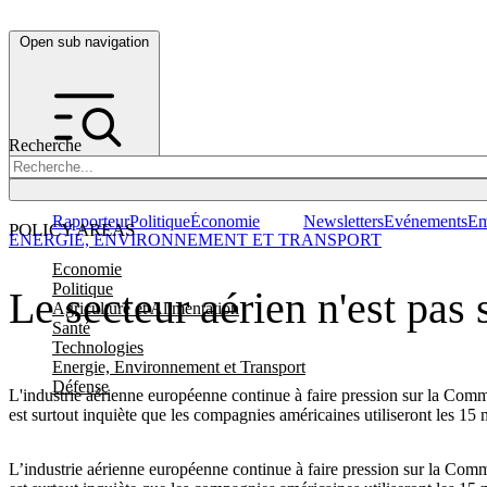
Open sub navigation
Recherche
Rapporteur
Politique
Économie
Newsletters
Evénements
Em
POLICY AREAS
ENERGIE, ENVIRONNEMENT ET TRANSPORT
Economie
Politique
Le secteur aérien n'est pas 
Agriculture et Alimentation
Santé
Technologies
Energie, Environnement et Transport
Défense
L'industrie aérienne européenne continue à faire pression sur la Commis
est surtout inquiète que les compagnies américaines utiliseront les 15 m
L’industrie aérienne européenne continue à faire pression sur la Commis