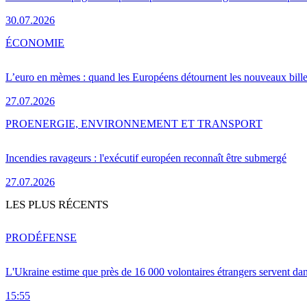
30.07.2026
ÉCONOMIE
L’euro en mèmes : quand les Européens détournent les nouveaux bille
27.07.2026
PRO
ENERGIE, ENVIRONNEMENT ET TRANSPORT
Incendies ravageurs : l'exécutif européen reconnaît être submergé
27.07.2026
LES PLUS RÉCENTS
PRO
DÉFENSE
L'Ukraine estime que près de 16 000 volontaires étrangers servent da
15:55