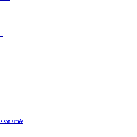
ts
ns son armée