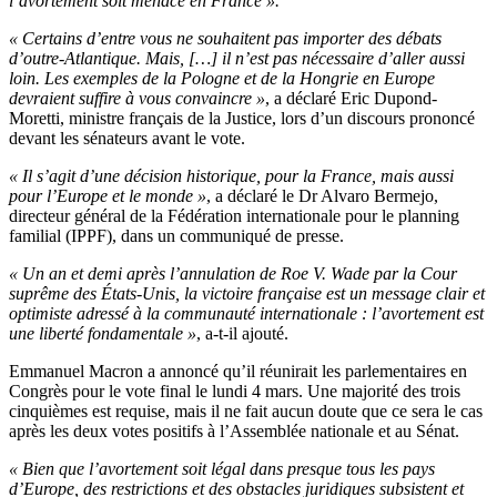
l’avortement soit menacé en France ».
« Certains d’entre vous ne souhaitent pas importer des débats
d’outre-Atlantique. Mais, […] il n’est pas nécessaire d’aller aussi
loin. Les exemples de la Pologne et de la Hongrie en Europe
devraient suffire à vous convaincre »
, a déclaré Eric Dupond-
Moretti, ministre français de la Justice, lors d’un discours prononcé
devant les sénateurs avant le vote.
« Il s’agit d’une décision historique, pour la France, mais aussi
pour l’Europe et le monde »
, a déclaré le Dr Alvaro Bermejo,
directeur général de la Fédération internationale pour le planning
familial (IPPF), dans un communiqué de presse.
« Un an et demi après l’annulation de Roe V. Wade par la Cour
suprême des États-Unis, la victoire française est un message clair et
optimiste adressé à la communauté internationale : l’avortement est
une liberté fondamentale »
, a-t-il ajouté.
Emmanuel Macron a annoncé qu’il réunirait les parlementaires en
Congrès pour le vote final le lundi 4 mars. Une majorité des trois
cinquièmes est requise, mais il ne fait aucun doute que ce sera le cas
après les deux votes positifs à l’Assemblée nationale et au Sénat.
« Bien que l’avortement soit légal dans presque tous les pays
d’Europe, des restrictions et des obstacles juridiques subsistent et