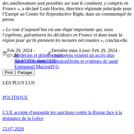
des améliorations sont possibles sur tout le continent, y compris en
France »
, a déclaré Leah Hoctor, directrice régionale principale pour
l’Europe au Center for Reproductive Right, dans un communiqué de
presse.
« Le vote d’aujourd’hui est une étape importante qui, nous
l’espérons, galvanisera les décideurs en France et dans toute la
région pour qu’ils prennent les mesures nécessaires »
, conclut-elle.
Feb 29, 2024 -
Dernière mise à jour: Feb 29, 2024 -
Médecins et députés européens exigent un accès plus
07:46
10:43
sûr à l’IVG dans l’UE
Santé
avortement
constitution
Droits et systèmes de santé
Emmanuel Macron
IVG
Print
Partager
LES PLUS LUS
POLITIQUE
L'UE accepte d'assouplir les sanctions contre la Russie face à la
résistance de la Grèce
23.07.2026