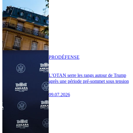
PRO
DÉFENSE
L’OTAN serre les rangs autour de Trump
après une période pré-sommet sous tension
09.07.2026