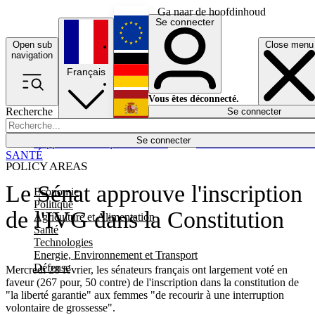
Ga naar de hoofdinhoud
Se connecter
Open sub
Close menu
English
navigation
Français
Deutsch
Vous êtes déconnecté.
Recherche
Se connecter
Español
Lumières éteintes
Se connecter
Rapporteur
Politique
Économie
Newsletters
Evénements
Em
SANTÉ
POLICY AREAS
Le Sénat approuve l'inscription
Economie
Politique
de l'IVG dans la Constitution
Agriculture et Alimentation
Santé
Technologies
Energie, Environnement et Transport
Défense
Mercredi 28 février, les sénateurs français ont largement voté en
faveur (267 pour, 50 contre) de l'inscription dans la constitution de
"la liberté garantie" aux femmes "de recourir à une interruption
volontaire de grossesse".