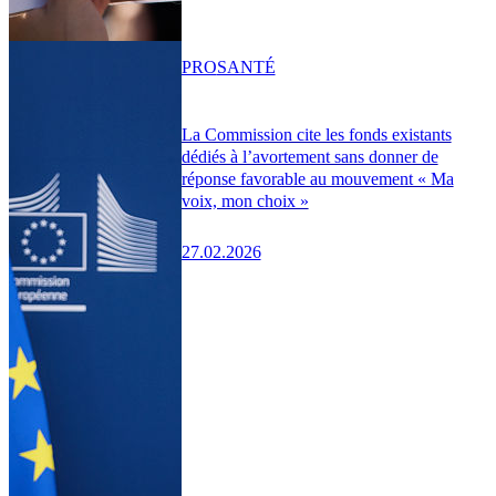
PRO
SANTÉ
La Commission cite les fonds existants
dédiés à l’avortement sans donner de
réponse favorable au mouvement « Ma
voix, mon choix »
27.02.2026