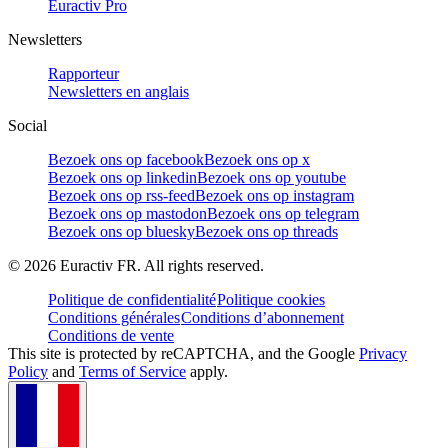
Euractiv Pro
Newsletters
Rapporteur
Newsletters en anglais
Social
Bezoek ons op facebook
Bezoek ons op x
Bezoek ons op linkedin
Bezoek ons op youtube
Bezoek ons op rss-feed
Bezoek ons op instagram
Bezoek ons op mastodon
Bezoek ons op telegram
Bezoek ons op bluesky
Bezoek ons op threads
©
2026
Euractiv FR. All rights reserved.
Politique de confidentialité
Politique cookies
Conditions générales
Conditions d’abonnement
Conditions de vente
This site is protected by reCAPTCHA, and the Google
Privacy
Policy
and
Terms of Service
apply.