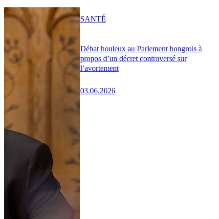
SANTÉ
Débat houleux au Parlement hongrois à
propos d’un décret controversé sur
l’avortement
03.06.2026