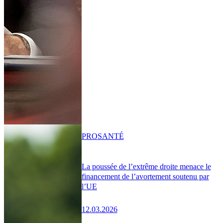
PRO
SANTÉ
La poussée de l’extrême droite menace le
financement de l’avortement soutenu par
l’UE
12.03.2026