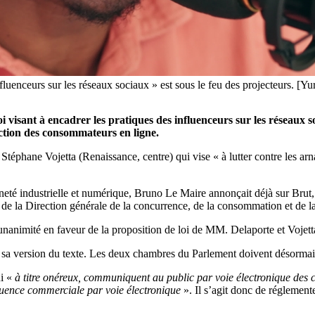
influenceurs sur les réseaux sociaux » est sous le feu des projecteurs. [Yu
oi visant à encadrer les pratiques des influenceurs sur les réseaux
ection des consommateurs en ligne.
 Stéphane Vojetta (Renaissance, centre) qui vise « à lutter contre les ar
neté industrielle et numérique, Bruno Le Maire annonçait déjà sur Brut,
in de la Direction générale de la concurrence, de la consommation et d
’unanimité en faveur de la proposition de loi de MM. Delaporte et Vojett
té, sa version du texte. Les deux chambres du Parlement doivent désorma
ui «
à titre onéreux, communiquent au public par voie électronique des c
fluence commerciale par voie électronique
». Il s’agit donc de réglement