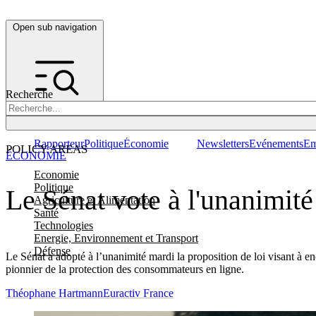
Open sub navigation
Recherche
Rapporteur
Politique
Économie
Newsletters
Evénements
Em
POLICY AREAS
ÉCONOMIE
Economie
Politique
Le Sénat vote à l'unanimité
Agriculture et Alimentation
Santé
Technologies
Energie, Environnement et Transport
Défense
Le Sénat a adopté à l’unanimité mardi la proposition de loi visant à en
pionnier de la protection des consommateurs en ligne.
Théophane Hartmann
Euractiv France