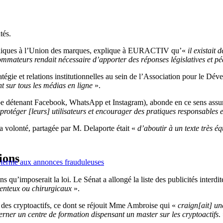
tés.
juridiques à l’Union des marques, explique à EURACTIV qu’«
il existait
ateurs rendait nécessaire d’apporter des réponses législatives et péd
stratégie et relations institutionnelles au sein de l’Association pour
nt sur tous les médias en ligne
».
pe détenant Facebook, WhatsApp et Instagram), abonde en ce sens assu
 protéger [leurs] utilisateurs et encourager des pratiques responsables e
volonté, partagée par M. Delaporte était «
d’aboutir à un texte très éq
ions
 terme aux annonces frauduleuses
ons qu’imposerait la loi. Le Sénat a allongé la liste des publicités inte
enteux ou chirurgicaux
».
on des cryptoactifs, ce dont se réjouit Mme Ambroise qui «
craign[ait] une
rner un centre de formation dispensant un master sur les cryptoactifs
.