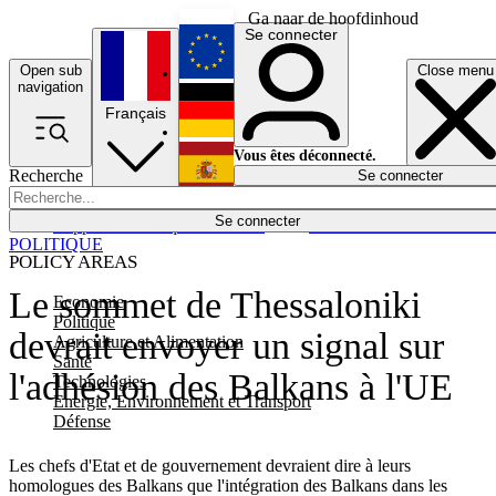
Ga naar de hoofdinhoud
Se connecter
Open sub
Close menu
English
navigation
Français
Deutsch
Vous êtes déconnecté.
Recherche
Se connecter
Español
Lumières éteintes
Se connecter
Rapporteur
Politique
Économie
Newsletters
Evénements
Em
POLITIQUE
POLICY AREAS
Le sommet de Thessaloniki
Economie
Politique
devrait envoyer un signal sur
Agriculture et Alimentation
Santé
l'adhésion des Balkans à l'UE
Technologies
Energie, Environnement et Transport
Défense
Les chefs d'Etat et de gouvernement devraient dire à leurs
homologues des Balkans que l'intégration des Balkans dans les