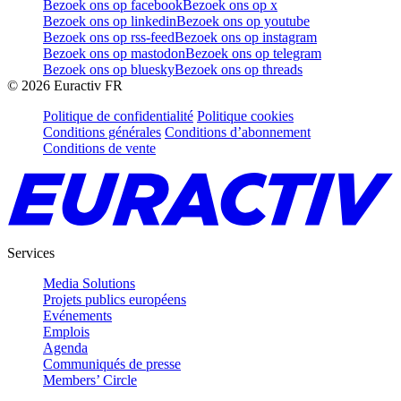
Bezoek ons op facebook
Bezoek ons op x
Bezoek ons op linkedin
Bezoek ons op youtube
Bezoek ons op rss-feed
Bezoek ons op instagram
Bezoek ons op mastodon
Bezoek ons op telegram
Bezoek ons op bluesky
Bezoek ons op threads
©
2026
Euractiv FR
Politique de confidentialité
Politique cookies
Conditions générales
Conditions d’abonnement
Conditions de vente
Services
Media Solutions
Projets publics européens
Evénements
Emplois
Agenda
Communiqués de presse
Members’ Circle