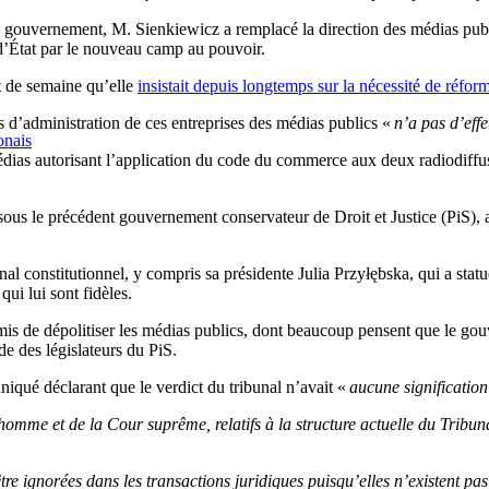
u gouvernement, M. Sienkiewicz a remplacé la direction des médias pub
s d’État par le nouveau camp au pouvoir.
t de semaine qu’elle
insistait depuis longtemps sur la nécessité de réfor
s d’administration de ces entreprises des médias publics «
n’a pas d’effe
onais
édias autorisant l’application du code du commerce aux deux radiodiffus
mé sous le précédent gouvernement conservateur de Droit et Justice (PiS)
 constitutionnel, y compris sa présidente Julia Przyłębska, qui a statué
qui lui sont fidèles.
mis de dépolitiser les médias publics, dont beaucoup pensent que le go
e des législateurs du PiS.
qué déclarant que le verdict du tribunal n’avait «
aucune signification
homme et de la Cour suprême, relatifs à la structure actuelle du Tribun
tre ignorées dans les transactions juridiques puisqu’elles n’existent pas