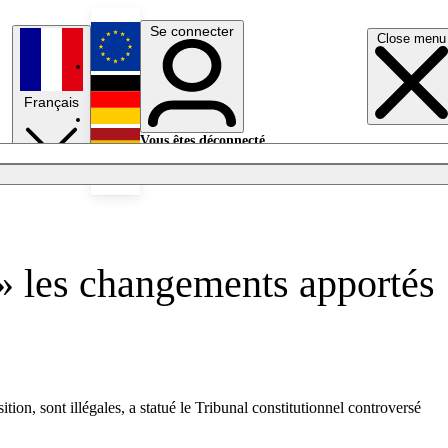
Se connecter
Close menu
English
Français
Deutsch
Vous êtes déconnecté.
Se connecter
Español
Lumières éteintes
 » les changements apportés
on, sont illégales, a statué le Tribunal constitutionnel controversé