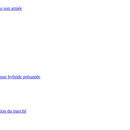
ns son armée
taque hybride présumée
ation du marché