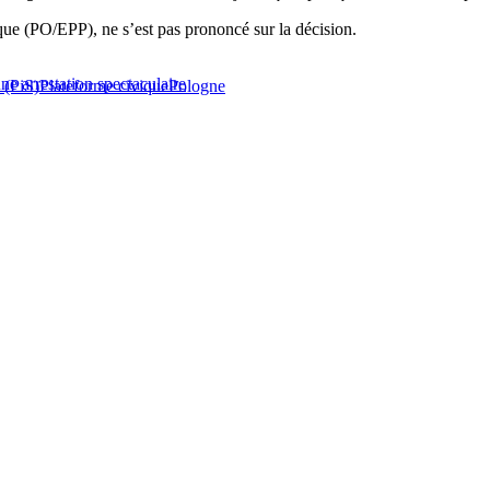
ique (PO/EPP), ne s’est pas prononcé sur la décision.
ne arrestation spectaculaire
e (PiS)
Plateforme civique
Pologne