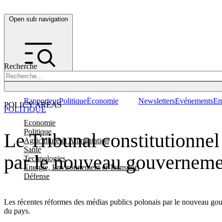
Open sub navigation
Recherche
Rapporteur
Politique
Économie
Newsletters
Evénements
Em
POLICY AREAS
POLITIQUE
Economie
Politique
Le Tribunal constitutionnel
Agriculture et Alimentation
Santé
par le nouveau gouverneme
Technologies
Energie, Environnement et Transport
Défense
Les récentes réformes des médias publics polonais par le nouveau gouve
du pays.