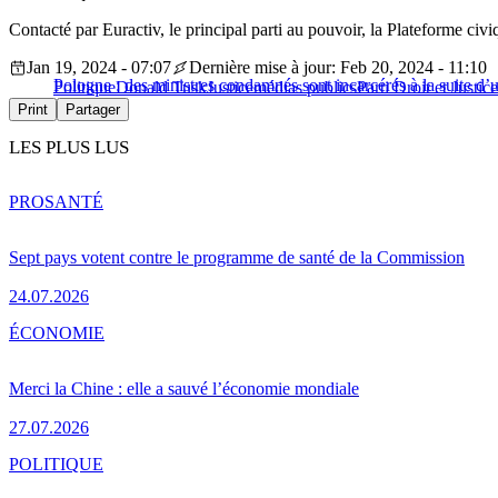
Contacté par Euractiv, le principal parti au pouvoir, la Plateforme civ
Jan 19, 2024 - 07:07
Dernière mise à jour: Feb 20, 2024 - 11:10
Pologne : des ministres condamnés sont incarcérés à la suite d’u
Politique
Donald Tusk
Justice
médias publics
Parti Droit et Justic
Print
Partager
LES PLUS LUS
PRO
SANTÉ
Sept pays votent contre le programme de santé de la Commission
24.07.2026
ÉCONOMIE
Merci la Chine : elle a sauvé l’économie mondiale
27.07.2026
POLITIQUE