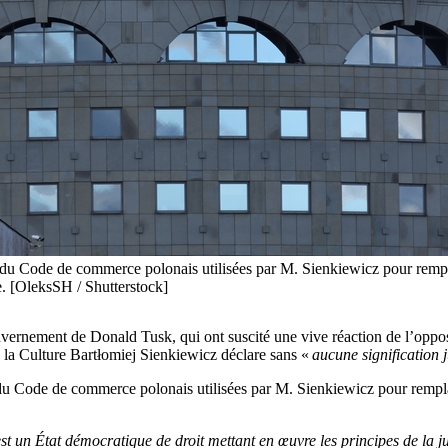
s du Code de commerce polonais utilisées par M. Sienkiewicz pour rempla
se. [OleksSH / Shutterstock]
rnement de Donald Tusk, qui ont suscité une vive réaction de l’oppositio
 la Culture Bartłomiej Sienkiewicz déclare sans «
aucune signification 
 du Code de commerce polonais utilisées par M. Sienkiewicz pour remplac
t un État démocratique de droit mettant en œuvre les principes de la ju