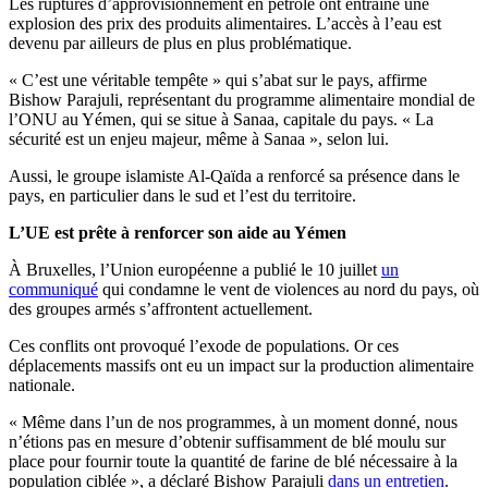
Les ruptures d’approvisionnement en pétrole ont entrainé une
explosion des prix des produits alimentaires. L’accès à l’eau est
devenu par ailleurs de plus en plus problématique.
« C’est une véritable tempête » qui s’abat sur le pays, affirme
Bishow Parajuli, représentant du programme alimentaire mondial de
l’ONU au Yémen, qui se situe à Sanaa, capitale du pays. « La
sécurité est un enjeu majeur, même à Sanaa », selon lui.
Aussi, le groupe islamiste Al-Qaïda a renforcé sa présence dans le
pays, en particulier dans le sud et l’est du territoire.
L’UE est prête à renforcer son aide au Yémen
À Bruxelles, l’Union européenne a publié le 10 juillet
un
communiqué
qui condamne le vent de violences au nord du pays, où
des groupes armés s’affrontent actuellement.
Ces conflits ont provoqué l’exode de populations. Or ces
déplacements massifs ont eu un impact sur la production alimentaire
nationale.
« Même dans l’un de nos programmes, à un moment donné, nous
n’étions pas en mesure d’obtenir suffisamment de blé moulu sur
place pour fournir toute la quantité de farine de blé nécessaire à la
population ciblée », a déclaré Bishow Parajuli
dans un entretien
.