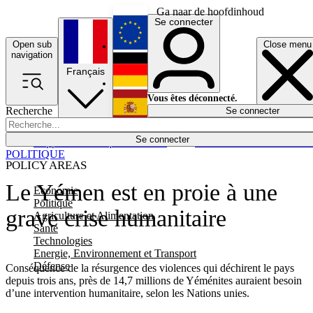
Ga naar de hoofdinhoud
Se connecter
Open sub
Close menu
English
navigation
Français
Deutsch
Vous êtes déconnecté.
Recherche
Se connecter
Español
Lumières éteintes
Se connecter
Rapporteur
Politique
Économie
Newsletters
Evénements
Em
POLITIQUE
POLICY AREAS
Le Yémen est en proie à une
Economie
Politique
grave crise humanitaire
Agriculture et Alimentation
Santé
Technologies
Energie, Environnement et Transport
Défense
Conséquence de la résurgence des violences qui déchirent le pays
depuis trois ans, près de 14,7 millions de Yéménites auraient besoin
d’une intervention humanitaire, selon les Nations unies.