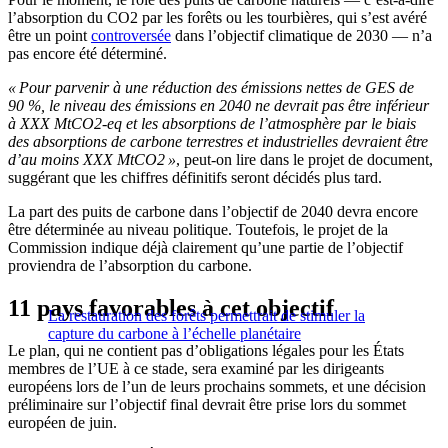
l’absorption du CO2 par les forêts ou les tourbières, qui s’est avéré
être un point
controversée
dans l’objectif climatique de 2030 — n’a
pas encore été déterminé.
« Pour parvenir à une réduction des émissions nettes de GES de
90 %, le niveau des émissions en 2040 ne devrait pas être inférieur
à XXX MtCO2-eq et les absorptions de l’atmosphère par le biais
des absorptions de carbone terrestres et industrielles devraient être
d’au moins XXX MtCO2 »
, peut-on lire dans le projet de document,
suggérant que les chiffres définitifs seront décidés plus tard.
La part des puits de carbone dans l’objectif de 2040 devra encore
être déterminée au niveau politique. Toutefois, le projet de la
Commission indique déjà clairement qu’une partie de l’objectif
proviendra de l’absorption du carbone.
11 pays favorables à cet objectif
La restauration des forêts permettrait de stimuler la
capture du carbone à l’échelle planétaire
Le plan, qui ne contient pas d’obligations légales pour les États
membres de l’UE à ce stade, sera examiné par les dirigeants
européens lors de l’un de leurs prochains sommets, et une décision
préliminaire sur l’objectif final devrait être prise lors du sommet
européen de juin.