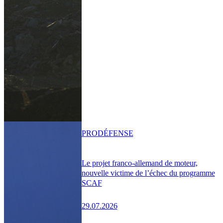
PRO
DÉFENSE
Le projet franco-allemand de moteur,
nouvelle victime de l’échec du programme
SCAF
29.07.2026