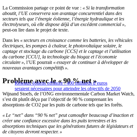
La Commission partage ce point de vue :
« Si la transformation
aboutit, l’UE conservera son avantage concurrentiel dans des
secteurs tels que l’énergie éolienne, l’énergie hydraulique et les
électrolyseurs, où elle dispose déjà d’un excédent commercial »
,
peut-on lire dans le projet de texte.
Dans les
« secteurs en croissance comme les batteries, les véhicules
électriques, les pompes à chaleur, le photovoltaïque solaire, le
captage et stockage du carbone [CCS] et le captage et l’utilisation
du carbone [CCU], la technologie du biogaz et l’économie
circulaire »
, l’UE pourrait
« essayer de continuer à développer de
nouveaux avantages compétitifs ».
Problème avec le « 90 % net »
Réseaux éoliens offshore : 400 milliards d’euros
seraient nécessaires pour atteindre les objectifs de 2050
Wijnand Stoefs, de l’ONG environnementale Carbon Market Watch,
s’est dit plutôt déçu par l’objectif de 90 % comprenant les
absorptions de CO2 par les puits de carbone tels que les forêts.
« Le “net” dans “90 % net” peut camoufler beaucoup d’inaction et
créer une confiance excessive dans les puits terrestres et les
absorptions techniques que les générations futures de législateurs et
de citoyens devront respecter. »