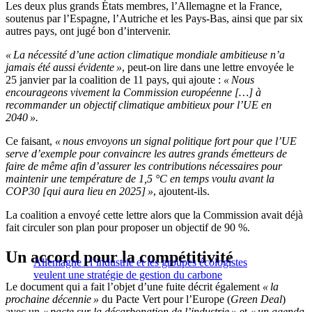
Les deux plus grands États membres, l’Allemagne et la France,
soutenus par l’Espagne, l’Autriche et les Pays-Bas, ainsi que par six
autres pays, ont jugé bon d’intervenir.
« La nécessité d’une action climatique mondiale ambitieuse n’a
jamais été aussi évidente »
, peut-on lire dans une lettre envoyée le
25 janvier par la coalition de 11 pays, qui ajoute :
« Nous
encourageons vivement la Commission européenne […] à
recommander un objectif climatique ambitieux pour l’UE en
2040 ».
Ce faisant,
« nous envoyons un signal politique fort pour que l’UE
serve d’exemple pour convaincre les autres grands émetteurs de
faire de même afin d’assurer les contributions nécessaires pour
maintenir une température de 1,5 °C en temps voulu avant la
COP30 [qui aura lieu en 2025] »
, ajoutent-ils.
La coalition a envoyé cette lettre alors que la Commission avait déjà
fait circuler son plan pour proposer un objectif de 90 %.
Un accord pour la compétitivité
Allemagne : l’industrie et les groupes écologistes
veulent une stratégie de gestion du carbone
Le document qui a fait l’objet d’une fuite décrit également
« la
prochaine décennie »
du Pacte Vert pour l’Europe (
Green Deal
)
avec un
« pacte sur la décarbonation de l’industrie »
et
« un agenda