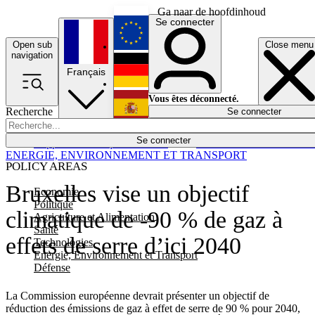
Ga naar de hoofdinhoud
Se connecter
Open sub
Close menu
English
navigation
Français
Deutsch
Vous êtes déconnecté.
Recherche
Se connecter
Español
Lumières éteintes
Se connecter
Rapporteur
Politique
Économie
Newsletters
Evénements
Em
ENERGIE, ENVIRONNEMENT ET TRANSPORT
POLICY AREAS
Bruxelles vise un objectif
Economie
Politique
climatique de -90 % de gaz à
Agriculture et Alimentation
Santé
effets de serre d’ici 2040
Technologies
Energie, Environnement et Transport
Défense
La Commission européenne devrait présenter un objectif de
réduction des émissions de gaz à effet de serre de 90 % pour 2040,