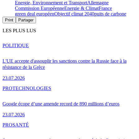
Energie, Environnement et Transport
Allemagne
Commission Européenne
Energie & Climat
France
green deal européen
Objectif climat 2040
puits de carbone
Print
Partager
LES PLUS LUS
POLITIQUE
L'UE accepte d'assouplir les sanctions contre la Russie face à la
résistance de la Grèce
23.07.2026
PRO
TECHNOLOGIES
Google écope d’une amende record de 890 millions d’euros
23.07.2026
PRO
SANTÉ