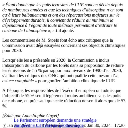
« Étant donné que les puits terrestres de l’UE sont en déclin depuis
de nombreuses années et que les techniques d’absorption n’en sont
qu’à leurs balbutiements et ont des répercussions majeures sur le
développement durable, il convient de réduire au minimum la
dépendance à l’égard de toute méthode permettant d’extraire le
carbone de l’atmosphère »
, a-t-il ajouté.
Les commentaires de M. Stoefs font écho aux critiques que la
Commission avait déjà essuyées concernant ses objectifs climatiques
pour 2030.
Lorsqu’elle les a présentés en 2020, la Commission a inclus
l’absorption du carbone par les forêts dans sa proposition de réduire
les émissions de 55 % par rapport aux niveaux de 1990 d’ici 2030,
s’attirant les critiques des ONG qui ont qualifié cette mesure d’
«
astuce comptable »
pour gonfler l’ambition climatique de l’UE.
À l’époque, les responsables de l’exécutif européen ont admis que
l’objectif de 55 % serait légèrement moins ambitieux sans les puits
de carbone, en précisant que cette réduction ne serait alors que de 53
%.
[Édité par Anne-Sophie Gayet]
Le Parlement européen demande une stratégie
Jan 26, 2024 - 16:48
européenne sur l’énergie géothermique
Dernière mise à jour: Jan 30, 2024 - 17:20