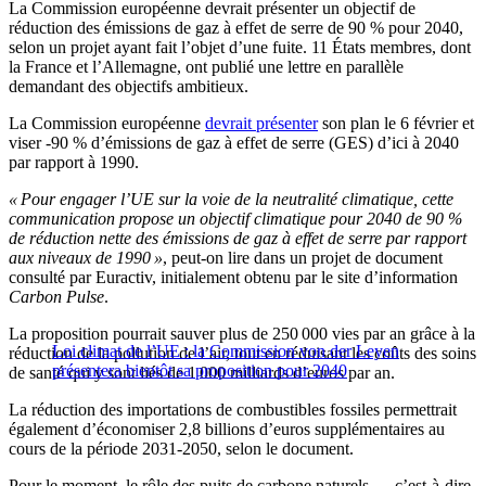
La Commission européenne devrait présenter un objectif de
réduction des émissions de gaz à effet de serre de 90 % pour 2040,
selon un projet ayant fait l’objet d’une fuite. 11 États membres, dont
la France et l’Allemagne, ont publié une lettre en parallèle
demandant des objectifs ambitieux.
La Commission européenne
devrait présenter
son plan le 6 février et
viser -90 % d’émissions de gaz à effet de serre (GES) d’ici à 2040
par rapport à 1990.
« Pour engager l’UE sur la voie de la neutralité climatique, cette
communication propose un objectif climatique pour 2040 de 90 %
de réduction nette des émissions de gaz à effet de serre par rapport
aux niveaux de 1990 »
, peut-on lire dans un projet de document
consulté par Euractiv, initialement obtenu par le site d’information
Carbon Pulse
.
La proposition pourrait sauver plus de 250 000 vies par an grâce à la
Loi climat de l’UE : la Commission von der Leyen
réduction de la pollution de l’air, tout en réduisant les coûts des soins
présentera bientôt sa proposition pour 2040
de santé qui y sont liés de 1 000 milliards d’euros par an.
La réduction des importations de combustibles fossiles permettrait
également d’économiser 2,8 billions d’euros supplémentaires au
cours de la période 2031-2050, selon le document.
Pour le moment, le rôle des puits de carbone naturels — c’est-à-dire