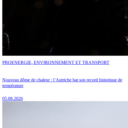
PRO
ENERGIE, ENVIRONNEMENT ET TRANSPORT
Nouveau dôme de chaleur : l’Autriche bat son record historique de
température
05.08.2026