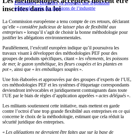
Les méthodologies acceptées doivent être
Emballages : Bruxelles va proposer une législation
inscrites dans la loi
édulcorée après des pressions de l’industrie
La Commission européenne a tenu compte de ces retours, déclarant
qu’elle «
considère judicieux de laisser plus de flexibilité aux
entreprises
» lorsqu’il s’agit de choisir la bonne méthodologie pour
justifier les allégations environnementales.
Parallèlement, l’exécutif européen indique qu’il poursuivra les
travaux visant à développer des méthodologies PEF pour des
groupes de produits spécifiques, citant «
les vêtements, les poissons
de mer, le gazon synthétique, les fleurs coupées et les plantes en
pot
», ainsi que «
les emballages souples
».
Une fois élaborées et approuvées par des groupes d’experts de l’UE,
ces méthodologies PEF et les systèmes d’étiquetage correspondants
deviendront irrévocables et juridiquement contraignants dans toute
l’UE par le biais de règles d’application appelées «
actes délégués
».
Les militants soutiennent cette initiative, mais mettent en garde
contre l’octroi d’une trop grande flexibilité aux entreprises en ce qui
concerne le choix de la méthodologie, estimant que cela réduit la
sécurité juridique des entreprises.
«
Les allégations ne devraient être faites que sur la base de