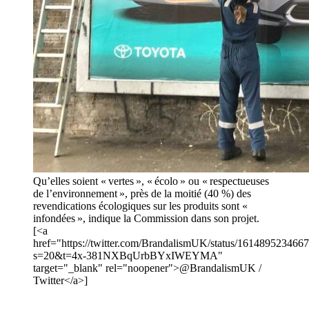
Qu’elles soient « vertes », « écolo » ou « respectueuses
de l’environnement », près de la moitié (40 %) des
revendications écologiques sur les produits sont «
infondées », indique la Commission dans son projet.
[<a
href="https://twitter.com/BrandalismUK/status/161489523466
s=20&t=4x-381NXBqUrbBYxIWEYMA"
target="_blank" rel="noopener">@BrandalismUK /
Twitter</a>]