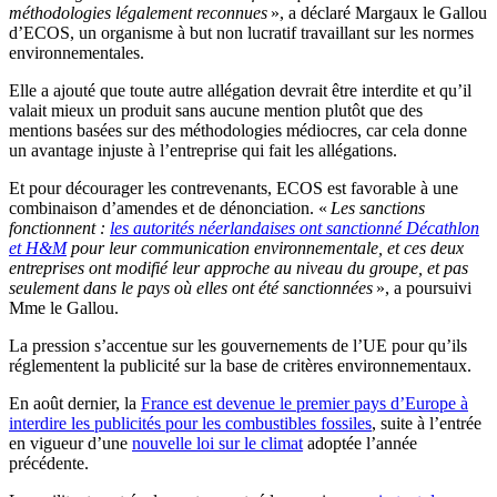
méthodologies légalement reconnues
», a déclaré Margaux le Gallou
d’ECOS, un organisme à but non lucratif travaillant sur les normes
environnementales.
Elle a ajouté que toute autre allégation devrait être interdite et qu’il
valait mieux un produit sans aucune mention plutôt que des
mentions basées sur des méthodologies médiocres, car cela donne
un avantage injuste à l’entreprise qui fait les allégations.
Et pour décourager les contrevenants, ECOS est favorable à une
combinaison d’amendes et de dénonciation. «
Les sanctions
fonctionnent :
les autorités néerlandaises ont sanctionné Décathlon
et H&M
pour leur communication environnementale, et ces deux
entreprises ont modifié leur approche au niveau du groupe, et pas
seulement dans le pays où elles ont été sanctionnées
», a poursuivi
Mme le Gallou.
La pression s’accentue sur les gouvernements de l’UE pour qu’ils
réglementent la publicité sur la base de critères environnementaux.
En août dernier, la
France est devenue le premier pays d’Europe à
interdire les publicités pour les combustibles fossiles
, suite à l’entrée
en vigueur d’une
nouvelle loi sur le climat
adoptée l’année
précédente.