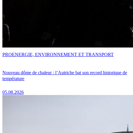
PRO
ENERGIE, ENVIRONNEMENT ET TRANSPORT
Nouveau dôme de chaleur : l’Autriche bat son record historique de
température
05.08.2026