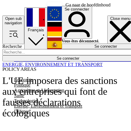
Ga naar de hoofdinhoud
Se connecter
Open sub
Close menu
English
navigation
Français
Deutsch
Vous êtes déconnecté.
Recherche
Se connecter
Español
Lumières éteintes
Se connecter
Rapporteur
Politique
Économie
Newsletters
Evénements
Em
ENERGIE, ENVIRONNEMENT ET TRANSPORT
POLICY AREAS
L'UE imposera des sanctions
Economie
Politique
aux entreprises qui font de
Agriculture et Alimentation
Santé
fausses déclarations
Technologies
Energie, Environnement et Transport
écologiques
Défense