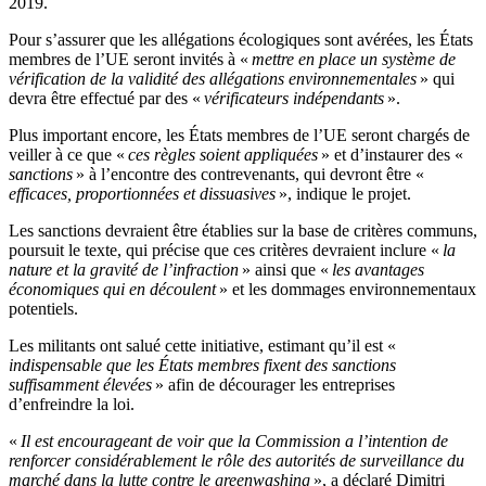
2019.
Pour s’assurer que les allégations écologiques sont avérées, les États
membres de l’UE seront invités à «
mettre en place un système de
vérification de la validité des allégations environnementales
» qui
devra être effectué par des «
vérificateurs indépendants
».
Plus important encore, les États membres de l’UE seront chargés de
veiller à ce que «
ces règles soient appliquées
» et d’instaurer des «
sanctions
» à l’encontre des contrevenants, qui devront être «
efficaces, proportionnées et dissuasives
», indique le projet.
Les sanctions devraient être établies sur la base de critères communs,
poursuit le texte, qui précise que ces critères devraient inclure «
la
nature et la gravité de l’infraction
» ainsi que «
les avantages
économiques qui en découlent
» et les dommages environnementaux
potentiels.
Les militants ont salué cette initiative, estimant qu’il est «
indispensable que les États membres fixent des sanctions
suffisamment élevées
» afin de décourager les entreprises
d’enfreindre la loi.
«
Il est encourageant de voir que la Commission a l’intention de
renforcer considérablement le rôle des autorités de surveillance du
marché dans la lutte contre le greenwashing
», a déclaré Dimitri