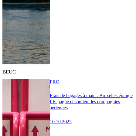
BEUC
PRO
Frais de bagages à main : Bruxelles épingle
l’Espagne et soutient les compagnies
aériennes
10.10.2025