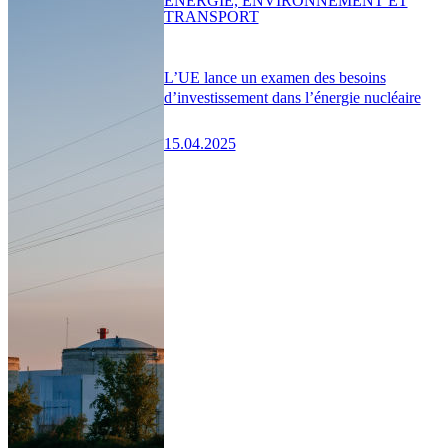
ENERGIE, ENVIRONNEMENT ET
TRANSPORT
L’UE lance un examen des besoins
d’investissement dans l’énergie nucléaire
15.04.2025