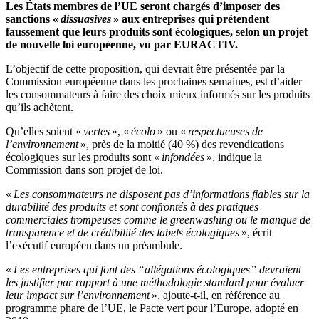
Les États membres de l’UE seront chargés d’imposer des
sanctions «
dissuasives
» aux entreprises qui prétendent
faussement que leurs produits sont écologiques, selon un projet
de nouvelle loi européenne, vu par EURACTIV.
L’objectif de cette proposition, qui devrait être présentée par la
Commission européenne dans les prochaines semaines, est d’aider
les consommateurs à faire des choix mieux informés sur les produits
qu’ils achètent.
Qu’elles soient «
vertes
», «
écolo
» ou «
respectueuses de
l’environnement
», près de la moitié (40 %) des revendications
écologiques sur les produits sont «
infondées
», indique la
Commission dans son projet de loi.
«
Les consommateurs ne disposent pas d’informations fiables sur la
durabilité des produits et sont confrontés à des pratiques
commerciales trompeuses comme le greenwashing ou le manque de
transparence et de crédibilité des labels écologiques
», écrit
l’exécutif européen dans un préambule.
«
Les entreprises qui font des “allégations écologiques” devraient
les justifier par rapport à une méthodologie standard pour évaluer
leur impact sur l’environnement
», ajoute-t-il, en référence au
programme phare de l’UE, le Pacte vert pour l’Europe, adopté en