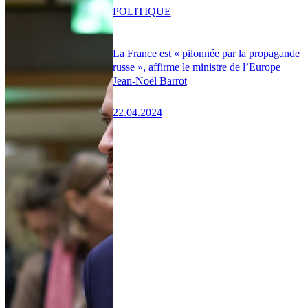
POLITIQUE
La France est « pilonnée par la propagande
russe », affirme le ministre de l’Europe
Jean-Noël Barrot
22.04.2024