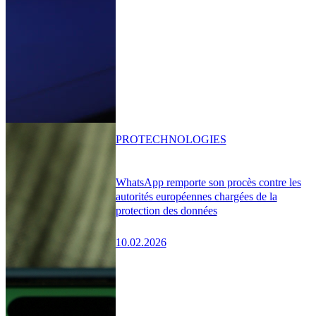
PRO
TECHNOLOGIES
WhatsApp remporte son procès contre les
autorités européennes chargées de la
protection des données
10.02.2026