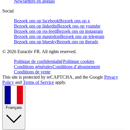
Newsletters en anglais
Social
Bezoek ons op facebook
Bezoek ons op x
Bezoek ons op linkedin
Bezoek ons op youtube
Bezoek ons op rss-feed
Bezoek ons op instagram
Bezoek ons op mastodon
Bezoek ons op telegram
Bezoek ons op bluesky
Bezoek ons op threads
©
2026
Euractiv FR. All rights reserved.
Politique de confidentialité
Politique cookies
Conditions générales
Conditions d’abonnement
Conditions de vente
This site is protected by reCAPTCHA, and the Google
Privacy
Policy
and
Terms of Service
apply.
Français