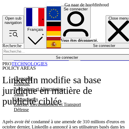
Ga naar de hoofdinhoud
Se connecter
Open sub
Close menu
English
navigation
Français
Deutsch
Vous êtes déconnecté.
Recherche
Se connecter
Español
Lumières éteintes
Se connecter
Rapporteur
Politique
Économie
Newsletters
Evénements
Em
PRO
TECHNOLOGIES
POLICY AREAS
LinkedIn modifie sa base
Economie
Politique
juridique en matière de
Agriculture et Alimentation
Santé
publicité ciblée
Technologies
Energie, Environnement et Transport
Défense
Après avoir été condamné à une amende de 310 millions d'euros en
octobre dernier, LinkedIn a annoncé à ses utilisateurs basés dans les