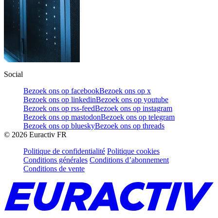
Social
Bezoek ons op facebook
Bezoek ons op x
Bezoek ons op linkedin
Bezoek ons op youtube
Bezoek ons op rss-feed
Bezoek ons op instagram
Bezoek ons op mastodon
Bezoek ons op telegram
Bezoek ons op bluesky
Bezoek ons op threads
©
2026
Euractiv FR
Politique de confidentialité
Politique cookies
Conditions générales
Conditions d’abonnement
Conditions de vente