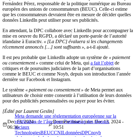
Fernández Pérez, responsable de la politique numérique au Bureau
européen des unions de consommateurs (BEUC). Celle-ci estime
que les consommateurs devraient être en mesure de décider quelles
données LinkedIn peut utiliser pour ses publicités.
En attendant, la DPC collabore avec LinkedIn pour accompagner la
mise en oeuvre du RGPD, a déclaré un porte-parole de l’autorité
irlandaise à Euractiv.
« [La DPC] évaluera si les changements
récemment annoncés […] sont suffisants »
, a-t-il ajouté.
Il est peu probable que LinkedIn adopte un système de
« paiement
ou consentement »
comme celui de Meta, qui
a fait l’objet
de
critiques et de poursuites judiciaires de la part d’organisations
comme le BEUC et comme Noyb, depuis son introduction l’année
dernière sur Facebook et Instagram.
Le système
« paiement ou consentement »
de Meta permet aux
utilisateurs de choisir entre consentir à l’utilisation de leurs données
pour des publicités personnalisées ou payer pour les éviter.
[Édité par Laurent Geslin]
Meta demande une règlementation européenne sur la
Dec 13, 2024 -
vérification de l’âge pour l’utilisation des réseaux
Dernière mise à jour: Dec 13, 2024 -
06:36
sociaux
10:51
Technologies
BEUC
CNIL
données
DPC
noyb