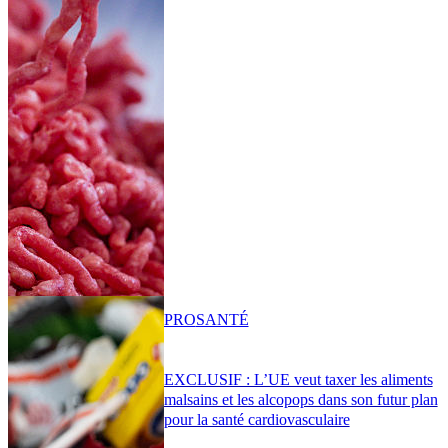
PRO
SANTÉ
EXCLUSIF : L’UE veut taxer les aliments
malsains et les alcopops dans son futur plan
pour la santé cardiovasculaire