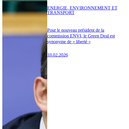
ENERGIE, ENVIRONNEMENT ET
TRANSPORT
Pour le nouveau président de la
commission ENVI, le Green Deal est
synonyme de « liberté »
10.02.2026