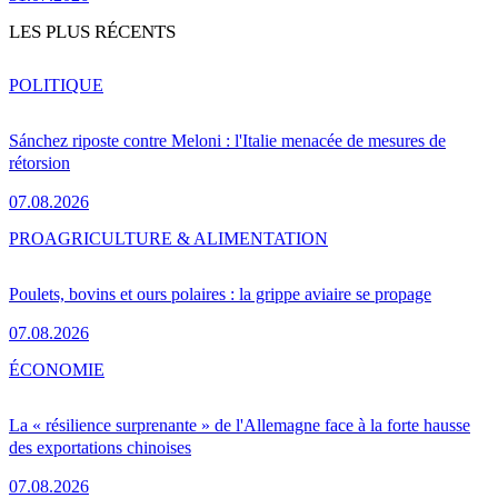
LES PLUS RÉCENTS
POLITIQUE
Sánchez riposte contre Meloni : l'Italie menacée de mesures de
rétorsion
07.08.2026
PRO
AGRICULTURE & ALIMENTATION
Poulets, bovins et ours polaires : la grippe aviaire se propage
07.08.2026
ÉCONOMIE
La « résilience surprenante » de l'Allemagne face à la forte hausse
des exportations chinoises
07.08.2026