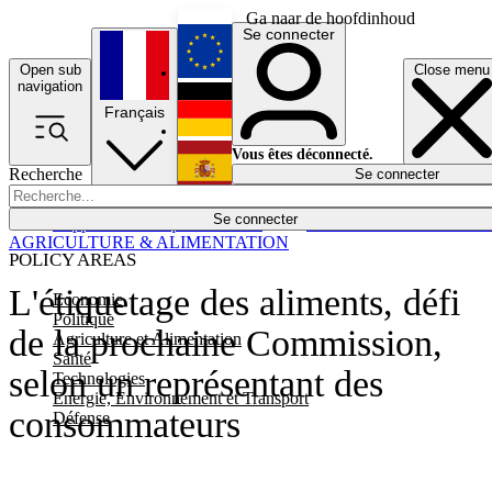
Ga naar de hoofdinhoud
Se connecter
Open sub
Close menu
English
navigation
Français
Deutsch
Vous êtes déconnecté.
Recherche
Se connecter
Español
Lumières éteintes
Se connecter
Rapporteur
Politique
Économie
Newsletters
Evénements
Em
AGRICULTURE & ALIMENTATION
POLICY AREAS
L'étiquetage des aliments, défi
Economie
Politique
de la prochaine Commission,
Agriculture et Alimentation
Santé
selon un représentant des
Technologies
Energie, Environnement et Transport
consommateurs
Défense