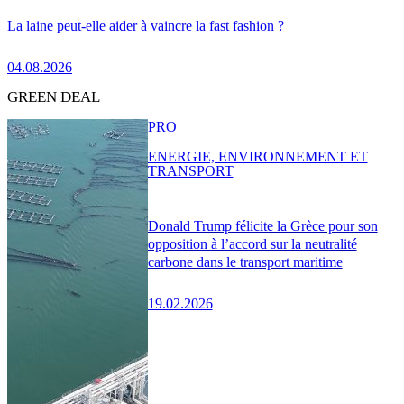
La laine peut-elle aider à vaincre la fast fashion ?
04.08.2026
GREEN DEAL
PRO
ENERGIE, ENVIRONNEMENT ET
TRANSPORT
Donald Trump félicite la Grèce pour son
opposition à l’accord sur la neutralité
carbone dans le transport maritime
19.02.2026