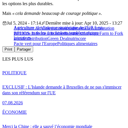
les options les plus durables.
Mais
« cela demande beaucoup de courage politique ».
Jul 5, 2024 - 17:14
Dernière mise à jour: Apr 10, 2025 - 13:27
Agriculture : le dialogue stratégique de l’UE à mi-
Agriculture & Alimentation
agroalimentaire
Alimentation
parcours, mais les conclusions semblent encore
BEUC
de la ferme à la table
dialogue stratégique
Farm to Fork
lointaines
grande distribution
Green Deal
nutriscore
Pacte vert pour l'Europe
Politiques alimentaires
Print
Partager
LES PLUS LUS
POLITIQUE
EXCLUSIF : L'Islande demande à Bruxelles de ne pas s'immiscer
dans son référendum sur l'UE
07.08.2026
ÉCONOMIE
Merci la Chine : elle a sauvé l’économie mondiale