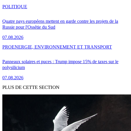
POLITIQUE
Quatre pays européens mettent en garde contre les projets de la
Russie pour l'Ossétie du Sud
07.08.2026
PRO
ENERGIE, ENVIRONNEMENT ET TRANSPORT
Panneaux solaires et puces : Trump impose 15% de taxes sur le
polysilicium
07.08.2026
PLUS DE CETTE SECTION