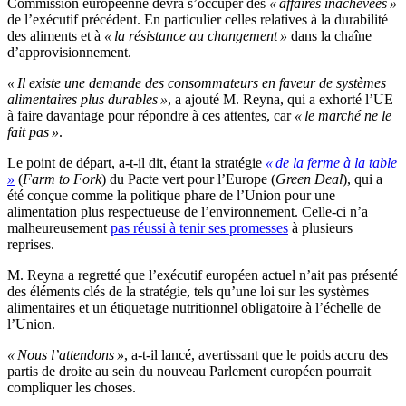
Commission européenne devra s’occuper des
« affaires inachevées »
de l’exécutif précédent. En particulier celles relatives à la durabilité
des aliments et à
« la résistance au changement »
dans la chaîne
d’approvisionnement.
« Il existe une demande des consommateurs en faveur de systèmes
alimentaires plus durables »
, a ajouté M. Reyna, qui a exhorté l’UE
à faire davantage pour répondre à ces attentes, car
« le marché ne le
fait pas »
.
Le point de départ, a-t-il dit, étant la stratégie
« de la ferme à la table
»
(
Farm to Fork
) du Pacte vert pour l’Europe (
Green Deal
), qui a
été conçue comme la politique phare de l’Union pour une
alimentation plus respectueuse de l’environnement. Celle-ci n’a
malheureusement
pas réussi à tenir ses promesses
à plusieurs
reprises.
M. Reyna a regretté que l’exécutif européen actuel n’ait pas présenté
des éléments clés de la stratégie, tels qu’une loi sur les systèmes
alimentaires et un étiquetage nutritionnel obligatoire à l’échelle de
l’Union.
« Nous l’attendons »
, a-t-il lancé, avertissant que le poids accru des
partis de droite au sein du nouveau Parlement européen pourrait
compliquer les choses.