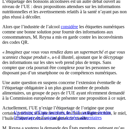
L’étiquetage des boissons alcoolisées est un autre débat ouvert au
niveau de l’UE : deux propositions attendues sur les informations
nutritionnelles et les avertissements relatifs à la santé n’ayant pas non
plus réussi à décoller.
Alors que l’industrie de l’alcool
considère
les étiquettes numériques
comme une bonne solution pour fournir des informations aux
consommateurs, M. Reyna a mis en garde contre les inconvénients
des codes QR.
« Imaginez que vous vous rendiez dans un supermarché et que vous
scanniez chaque produit »
, a-t-il illustré, ajoutant que le décryptage
des informations sur les sites web prend plus de temps. Sans
compter que cela pourrait être complexe pour les personnes ne
disposant pas d’un smartphone ou de compétences numériques.
Une autre question en suspens concerne l’extension éventuelle de
l’étiquetage obligatoire à un plus grand nombre de produits
alimentaires, un groupe de pays de l’UE ayant récemment demandé
à la Commission européenne de présenter une proposition à ce sujet.
Actuellement, l’UE n’exige l’étiquetage de l’origine que pour
Un groupe d’États membres de l’UE souhaite étendre
certains produits, tels que les œufs, les fruits et légumes frais, le miel,
l’étiquetage de l’origine des denrées alimentaires
l’huile d’olive et certaines catégories de viande.
M. Reyna a soutenu la demande des États membres, estimant qu’au