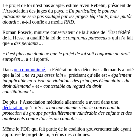
Le projet de loi n’est pas adapté, estime Sven Rebehn, président de
l’Association des juges du pays.
« En particulier, le pouvoir
judiciaire ne sera pas soulagé par les projets législatifs, mais plutôt
alourdi »
, a-t-il confié au média
RND
.
Roman Poseck, ministre conservateur de la Justice de l’État fédéré
de la Hesse, a qualifié la loi de
« compromis paresseux »
qui n’a fait
que
« des perdants »
.
« Il est plus que douteux que le projet de loi soit conforme au droit
européen »
, a-t-il ajouté.
Dans
un communiqué
, la Fédération des détectives allemands a noté
que la loi
« ne va pas assez loin »
, précisant qu’elle est
« également
inapplicable en raison de violations des principes élémentaires du
droit allemand »
et
« contestable au regard du droit
constitutionnel »
.
De plus, l’Association médicale allemande a averti dans une
déclaration
qu’il n’y a
« aucune attente réaliste concernant la
protection du groupe particulièrement vulnérable des enfants et des
adolescents contre l’accès au cannabis »
.
Même le FDP, qui fait partie de la coalition gouvernementale ayant
approuvé le projet de loi, a émis des critiques.