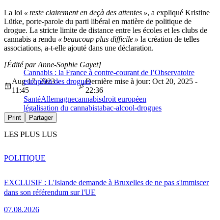
La loi
« reste clairement en deçà des attentes »
, a expliqué Kristine
Lütke, porte-parole du parti libéral en matière de politique de
drogue. La stricte limite de distance entre les écoles et les clubs de
cannabis a rendu
« beaucoup plus difficile »
la création de telles
associations, a-t-elle ajouté dans une déclaration.
[Édité par Anne-Sophie Gayet]
Cannabis : la France à contre-courant de l’Observatoire
Aug 17, 2023 -
européen des drogues
Dernière mise à jour: Oct 20, 2025 -
11:45
22:36
Santé
Allemagne
cannabis
droit européen
légalisation du cannabis
tabac-alcool-drogues
Print
Partager
LES PLUS LUS
POLITIQUE
EXCLUSIF : L'Islande demande à Bruxelles de ne pas s'immiscer
dans son référendum sur l'UE
07.08.2026