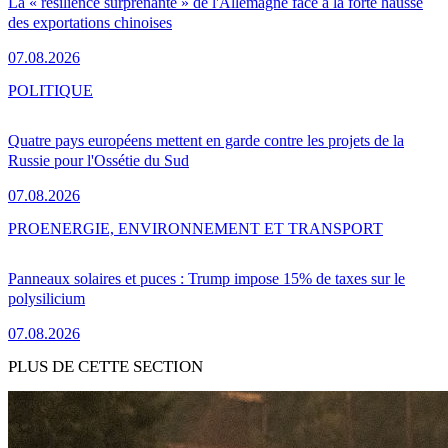
La « résilience surprenante » de l'Allemagne face à la forte hausse
des exportations chinoises
07.08.2026
POLITIQUE
Quatre pays européens mettent en garde contre les projets de la
Russie pour l'Ossétie du Sud
07.08.2026
PRO
ENERGIE, ENVIRONNEMENT ET TRANSPORT
Panneaux solaires et puces : Trump impose 15% de taxes sur le
polysilicium
07.08.2026
PLUS DE CETTE SECTION