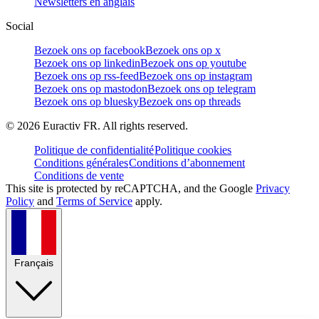
Newsletters en anglais
Social
Bezoek ons op facebook
Bezoek ons op x
Bezoek ons op linkedin
Bezoek ons op youtube
Bezoek ons op rss-feed
Bezoek ons op instagram
Bezoek ons op mastodon
Bezoek ons op telegram
Bezoek ons op bluesky
Bezoek ons op threads
©
2026
Euractiv FR. All rights reserved.
Politique de confidentialité
Politique cookies
Conditions générales
Conditions d’abonnement
Conditions de vente
This site is protected by reCAPTCHA, and the Google
Privacy
Policy
and
Terms of Service
apply.
Français