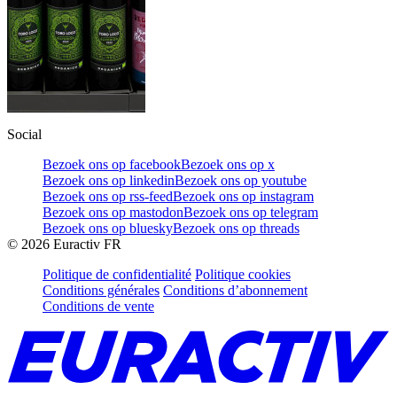
Social
Bezoek ons op facebook
Bezoek ons op x
Bezoek ons op linkedin
Bezoek ons op youtube
Bezoek ons op rss-feed
Bezoek ons op instagram
Bezoek ons op mastodon
Bezoek ons op telegram
Bezoek ons op bluesky
Bezoek ons op threads
©
2026
Euractiv FR
Politique de confidentialité
Politique cookies
Conditions générales
Conditions d’abonnement
Conditions de vente