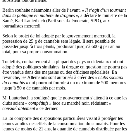
subsistent tout de même.
Berlin souhaite néanmoins aller de l’avant.
« Il s’agit d’un tournant
dans la politique en matière de drogues »
, a déclaré le ministre de la
Santé, Karl Lauterbach (Parti social-démocrate, SPD), aux
journalistes mercredi.
Selon le projet de loi adopté par le gouvernement mercredi, la
possession de 25 g de cannabis sera légale. Il sera possible de
posséder jusqu’à trois plants, produisant jusqu’à 600 g par an au
total, pour sa propre consommation.
Toutefois, contrairement à la plupart des pays occidentaux qui ont
adopté des politiques similaires, la drogue en question ne pourra pas
être vendue dans des magasins ou des officines spécialisés. En
revanche, les Allemands sont autorisés à créer des
« clubs sociaux
du cannabis »
qui pourront fournir à un maximum de 500 membres
jusqu’à 50 g de cannabis par mois.
M. Lauterbach a souligné que le gouvernement s’attend à ce que les
clubs soient
« compétitifs »
face au marché noir, réduisant
«
considérablement »
ce dernier.
La loi comporte des dispositions particulières visant à protéger les
jeunes adultes des effets de la consommation du cannabis. Pour les
jeunes de moins de 21 ans, la quantité de cannabis distribuée par les