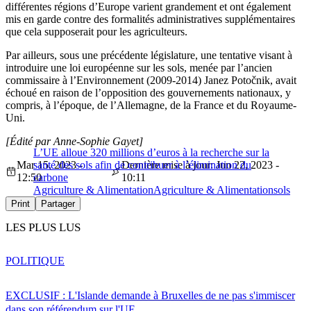
différentes régions d’Europe varient grandement et ont également
mis en garde contre des formalités administratives supplémentaires
que cela supposerait pour les agriculteurs.
Par ailleurs, sous une précédente législature, une tentative visant à
introduire une loi européenne sur les sols, menée par l’ancien
commissaire à l’Environnement (2009-2014) Janez Potočnik, avait
échoué en raison de l’opposition des gouvernements nationaux, y
compris, à l’époque, de l’Allemagne, de la France et du Royaume-
Uni.
[Édité par Anne-Sophie Gayet]
L’UE alloue 320 millions d’euros à la recherche sur la
Mar 15, 2023 -
santé des sols afin de contribuer à l’élimination du
Dernière mise à jour: Jun 22, 2023 -
12:50
carbone
10:11
Agriculture & Alimentation
Agriculture & Alimentation
sols
Print
Partager
LES PLUS LUS
POLITIQUE
EXCLUSIF : L'Islande demande à Bruxelles de ne pas s'immiscer
dans son référendum sur l'UE