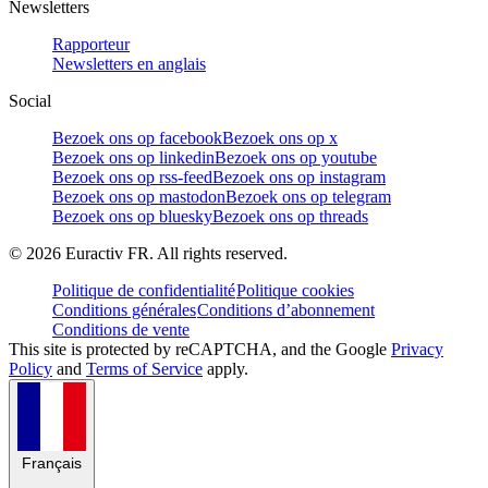
Newsletters
Rapporteur
Newsletters en anglais
Social
Bezoek ons op facebook
Bezoek ons op x
Bezoek ons op linkedin
Bezoek ons op youtube
Bezoek ons op rss-feed
Bezoek ons op instagram
Bezoek ons op mastodon
Bezoek ons op telegram
Bezoek ons op bluesky
Bezoek ons op threads
©
2026
Euractiv FR. All rights reserved.
Politique de confidentialité
Politique cookies
Conditions générales
Conditions d’abonnement
Conditions de vente
This site is protected by reCAPTCHA, and the Google
Privacy
Policy
and
Terms of Service
apply.
Français