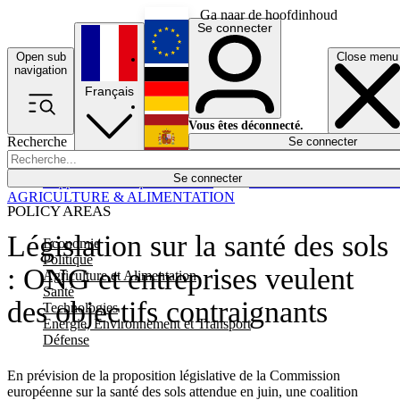
Ga naar de hoofdinhoud
Se connecter
Open sub
Close menu
English
navigation
Français
Deutsch
Vous êtes déconnecté.
Recherche
Se connecter
Español
Lumières éteintes
Se connecter
Rapporteur
Politique
Économie
Newsletters
Evénements
Em
AGRICULTURE & ALIMENTATION
POLICY AREAS
Législation sur la santé des sols
Economie
Politique
: ONG et entreprises veulent
Agriculture et Alimentation
Santé
des objectifs contraignants
Technologies
Energie, Environnement et Transport
Défense
En prévision de la proposition législative de la Commission
européenne sur la santé des sols attendue en juin, une coalition