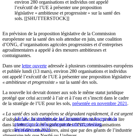
environ 280 organisations et individus ont appelé
l’exécutif de l’UE à présenter une proposition
législative « ambitieuse et progressiste » sur la santé des
sols. [[SHUTTERSTOCK]]
En prévision de la proposition législative de la Commission
européenne sur la santé des sols attendue en juin, une coalition
d’ONG, d’organisations agricoles progressistes et d’entreprises
agroalimentaires a appelé à des mesures ambitieuses et
contraignantes.
Dans une
lettre ouverte
adressée à plusieurs commissaires européens
et publiée lundi (13 mars), environ 280 organisations et individus
ont appelé l’exécutif de l’UE à présenter une proposition législative
« ambitieuse et progressiste »
sur la santé des sols.
La nouvelle loi devrait donner aux sols le même statut juridique
protégé que celui accordé à l’air et à l’eau et s’inscrit dans le cadre
de la stratégie de l’UE pour les sols,
présentée en novembre 2021
.
« La santé des sols européens se dégradant rapidement, il est urgent
LEAK : la stratégie de la Commission en faveur de la
d’adopter une loi ambitieuse sur la santé des sols »
, peut-on lire
protection de sols comportera une proposition
dans la lettre, qui a été signée par des ONG, des organisations
législative en 2023
agricoles et des universitaires, ainsi que par des géants de l’industrie
alimentaire tels que Nestlé ou Unilever.