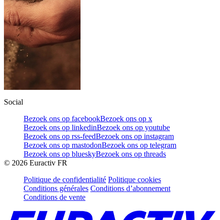
Social
Bezoek ons op facebook
Bezoek ons op x
Bezoek ons op linkedin
Bezoek ons op youtube
Bezoek ons op rss-feed
Bezoek ons op instagram
Bezoek ons op mastodon
Bezoek ons op telegram
Bezoek ons op bluesky
Bezoek ons op threads
©
2026
Euractiv FR
Politique de confidentialité
Politique cookies
Conditions générales
Conditions d’abonnement
Conditions de vente