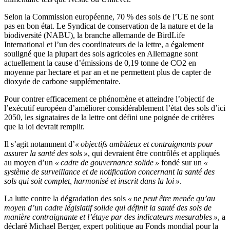
Selon la Commission européenne, 70 % des sols de l’UE ne sont
pas en bon état. Le Syndicat de conservation de la nature et de la
biodiversité (NABU), la branche allemande de BirdLife
International et l’un des coordinateurs de la lettre, a également
souligné que la plupart des sols agricoles en Allemagne sont
actuellement la cause d’émissions de 0,19 tonne de CO2 en
moyenne par hectare et par an et ne permettent plus de capter de
dioxyde de carbone supplémentaire.
Pour contrer efficacement ce phénomène et atteindre l’objectif de
l’exécutif européen d’améliorer considérablement l’état des sols d’ici
2050, les signataires de la lettre ont défini une poignée de critères
que la loi devrait remplir.
Il s’agit notamment d’
« objectifs ambitieux et contraignants pour
assurer la santé des sols »
, qui devraient être contrôlés et appliqués
au moyen d’un
« cadre de gouvernance solide »
fondé sur un
«
système de surveillance et de notification concernant la santé des
sols qui soit complet, harmonisé et inscrit dans la loi »
.
La lutte contre la dégradation des sols
« ne peut être menée qu’au
moyen d’un cadre législatif solide qui définit la santé des sols de
manière contraignante et l’étaye par des indicateurs mesurables »
, a
déclaré Michael Berger, expert politique au Fonds mondial pour la