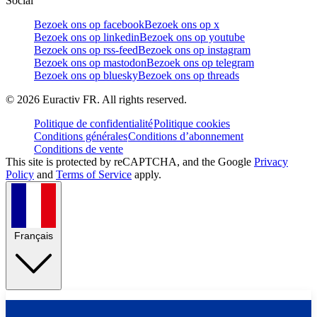
Social
Bezoek ons op facebook
Bezoek ons op x
Bezoek ons op linkedin
Bezoek ons op youtube
Bezoek ons op rss-feed
Bezoek ons op instagram
Bezoek ons op mastodon
Bezoek ons op telegram
Bezoek ons op bluesky
Bezoek ons op threads
©
2026
Euractiv FR. All rights reserved.
Politique de confidentialité
Politique cookies
Conditions générales
Conditions d’abonnement
Conditions de vente
This site is protected by reCAPTCHA, and the Google
Privacy
Policy
and
Terms of Service
apply.
Français