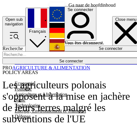
Ga naar de hoofdinhoud
Se connecter
Open sub
Close menu
English
navigation
Français
Deutsch
Vous êtes déconnecté.
Recherche
Se connecter
Español
Lumières éteintes
Se connecter
Rapporteur
Politique
Économie
Newsletters
Evénements
Em
PRO
AGRICULTURE & ALIMENTATION
POLICY AREAS
Les agriculteurs polonais
Economie
Politique
s'opposent à la mise en jachère
Agriculture et Alimentation
Santé
de leurs terres malgré les
Technologies
Energie, Environnement et Transport
subventions de l'UE
Défense