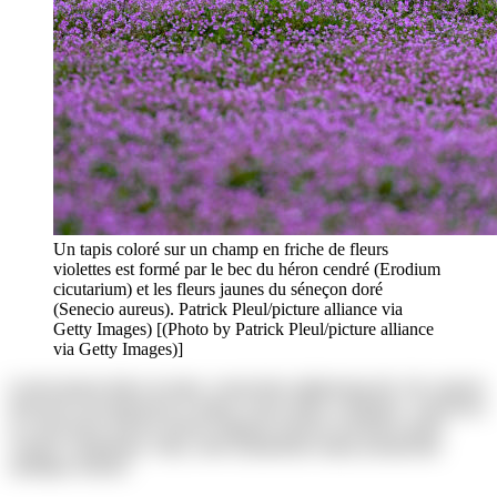
Un tapis coloré sur un champ en friche de fleurs
violettes est formé par le bec du héron cendré (Erodium
cicutarium) et les fleurs jaunes du séneçon doré
(Senecio aureus). Patrick Pleul/picture alliance via
Getty Images) [(Photo by Patrick Pleul/picture alliance
via Getty Images)]
Lorem ipsum dolor sit amet, consectetur adipisicing elit. Ab corporis
deserunt exercitationem in itaque rerum ullam voluptates. Asperiores
at consectetur dolores harum magnam maiores possimus quam
veniam voluptatum. Alias, iusto laudantium neque perspiciatis
similique tenetur!