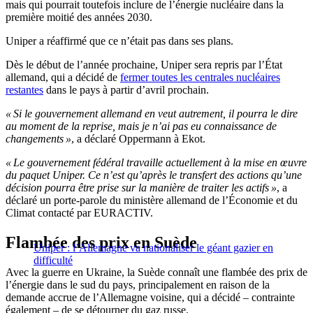
mais qui pourrait toutefois inclure de l’énergie nucléaire dans la
première moitié des années 2030.
Uniper a réaffirmé que ce n’était pas dans ses plans.
Dès le début de l’année prochaine, Uniper sera repris par l’État
allemand, qui a décidé de
fermer toutes les centrales nucléaires
restantes
dans le pays à partir d’avril prochain.
« Si le gouvernement allemand en veut autrement, il pourra le dire
au moment de la reprise, mais je n’ai pas eu connaissance de
changements »
, a déclaré Oppermann à Ekot.
« Le gouvernement fédéral travaille actuellement à la mise en œuvre
du paquet Uniper. Ce n’est qu’après le transfert des actions qu’une
décision pourra être prise sur la manière de traiter les actifs »
, a
déclaré un porte-parole du ministère allemand de l’Économie et du
Climat contacté par EURACTIV.
Flambée des prix en Suède
Uniper : l’Allemagne va nationaliser le géant gazier en
difficulté
Avec la guerre en Ukraine, la Suède connaît une flambée des prix de
l’énergie dans le sud du pays, principalement en raison de la
demande accrue de l’Allemagne voisine, qui a décidé – contrainte
également – de se détourner du gaz russe.