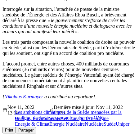
Interrogée sur la situation, l’attachée de presse de la ministre
suédoise de l’Énergie et des Affaires Ebba Busch, a brièvement
déclaré à la presse que
« le gouvernement s’efforce de créer les
conditions d’une nouvelle énergie nucléaire et dialoguera avec les
acteurs qui ont manifesté leur intérêt ».
Les trois partis composant la nouvelle coalition de droite au pouvoir
en Suède, ainsi que les Démocrates de Suède, parti d’extrême droite
qui les soutient, ont signé un accord de coalition pro-nucléaire.
L’accord promet, entre autres choses, 400 milliards de couronnes
suédoises (36 milliards d’euros) pour de nouvelles centrales
nucléaires. Le géant suédois de l’énergie Vattenfall ayant été chargé
de commencer immédiatement à planifier de nouvelles centrales
nucléaires à Ringhals et sur d’autres sites.
[
Nikolaus Kurmayer
a contribué au reportage].
Nov 11, 2022 -
Dernière mise à jour: Nov 11, 2022 -
Les ambitions climatiques de la Suède menacées par la
13:18
13:28
coalition de droite au pouvoir, selon des ONG
Energie, Environnement et Transport
Allemagne
Energie & Climat
Énergie Nucléaire
Nucléaire
Suède
Uniper
Print
Partager