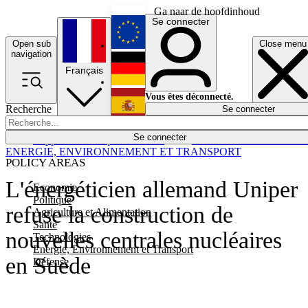
Ga naar de hoofdinhoud
Se connecter
Open sub
Close menu
English
navigation
Français
Deutsch
Vous êtes déconnecté.
Recherche
Se connecter
Español
Lumières éteintes
Se connecter
Rapporteur
Politique
Économie
Newsletters
Evénements
Em
ENERGIE, ENVIRONNEMENT ET TRANSPORT
POLICY AREAS
L'énergéticien allemand Uniper
Economie
Politique
refuse la construction de
Agriculture et Alimentation
Santé
nouvelles centrales nucléaires
Technologies
Energie, Environnement et Transport
en Suède
Défense