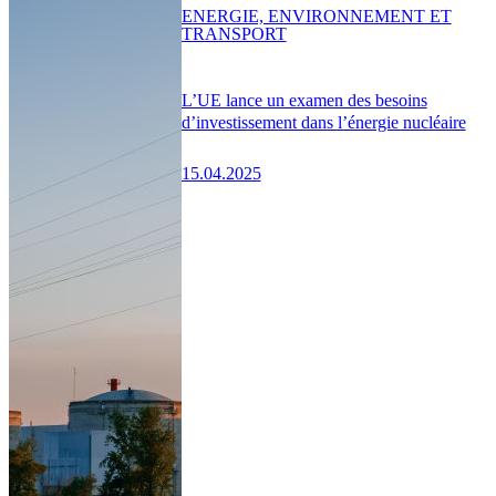
ENERGIE, ENVIRONNEMENT ET
TRANSPORT
L’UE lance un examen des besoins
d’investissement dans l’énergie nucléaire
15.04.2025