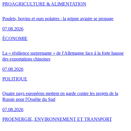
PRO
AGRICULTURE & ALIMENTATION
Poulets, bovins et ours polaires : la grippe aviaire se propage
07.08.2026
ÉCONOMIE
La « résilience surprenante » de l'Allemagne face à la forte hausse
des exportations chinoises
07.08.2026
POLITIQUE
Quatre pays européens mettent en garde contre les projets de la
Russie pour l'Ossétie du Sud
07.08.2026
PRO
ENERGIE, ENVIRONNEMENT ET TRANSPORT