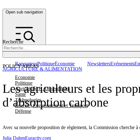
Open sub navigation
Recherche
Rapporteur
Politique
Économie
Newsletters
Evénements
Em
POLICY AREAS
AGRICULTURE & ALIMENTATION
Economie
Politique
Les agriculteurs et les prop
Agriculture et Alimentation
Santé
d’absorption carbone
Technologies
Energie, Environnement et Transport
Défense
Avec sa nouvelle proposition de règlement, la Commission cherche à é
Julia Dahm
Euractiv.com