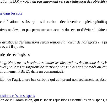
ation
, ELO
) y voit
« un pas important vers la réalisation des objectif
e dans les sols
ification des absorptions de carbone devait venir compléter, plutôt que 
atives ne devaient pas permettre aux acteurs du secteur d’éviter de faire t
et drastiques des émissions seront toujours au cœur de nos efforts »
, a 
e »
, a-t-il ajouté.
udes des écologistes.
hing
. Nous avons besoin de stimuler les
absorptions
de carbone dans le 
payer [pour les
absorptions
de carbone] par le biais des marchés du car
vironnement (
BEE
), dans un communiqué.
ion de l’agriculture
bas-carbone
qui comprend non seulement les
abso
estions clés en suspens
ion de la Commission, qui laisse des questions essentielles en suspens, n