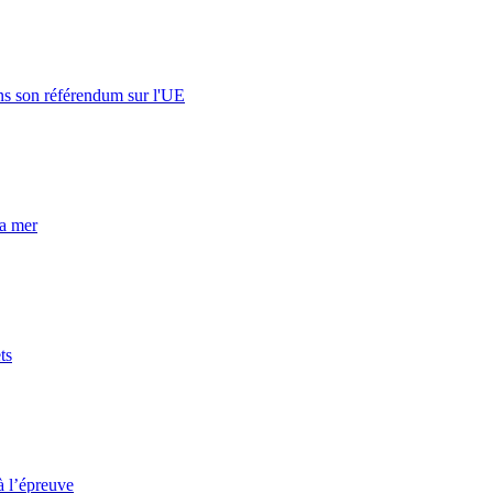
s son référendum sur l'UE
la mer
ts
à l’épreuve