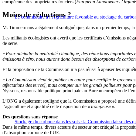
européenne des propriétaires fonciers (
European Landowners Organis
Moins de réductions ?
Le commissaire à l’Agriculture favorable au stockage du carbon
M. Timmermans a également souligné que, dans un premier temps, la cert
Les militants écologistes ont averti que les certificats d’émissions nég
de serre.
« Pour atteindre la neutralité climatique, des réductions importantes 
émissions à zéro, nous aurons donc besoin des absorptions de carbon
Et la proposition de la Commission n’a pas réussi à apaiser les inquiét
« La Commission vient de publier un cadre pour certifier le
greenwas
affectations
des terres], mais compter sur les grands pollueurs pour 
Nyssens
, responsable politique principale au
Bureau
européen de l’en
L’ONG a également souligné que la Commission a proposé une définit
l’agriculture et a qualifié cette disposition de
« trompeuse »
.
Des questions sans réponse
Stockage du carbone dans les sols : la Commission laisse des qu
Dans le même temps, divers acteurs du secteur ont critiqué la proposit
d’
absorption
carbone de l’UE.