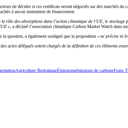
acteurs de décider si
ces
certificats seront négociés sur des marchés du
ttachés à aucun instrument de financement.
e le rôle des absorptions dans
l’
action climatique de
l’
UE, le stockage p
’
UE
»
, a déclaré
l’
association climatique Carbon Market Watch dans u
r la question, a également souligné que la proposition
« ne précise ni l
des actes délégués soient chargés de la définition de ces éléments essen
mentation
Agriculture Biologique
Émissions
émissions de carbone
Frans 