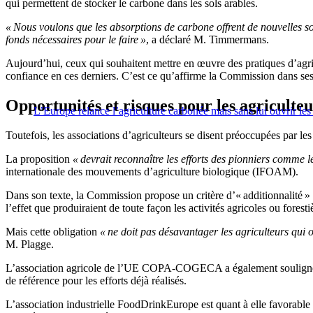
qui permettent de stocker le carbone dans les sols arables.
« Nous voulons que les
absorptions
de carbone offrent de nouvelles so
fonds nécessaires pour le faire »
, a déclaré M.
Timmermans
.
Aujourd’hui,
c
eux qui souhaiten
t
mettre en œuvre des
pratiques
d’agri
confiance en
ces
derniers.
C’est ce qu’affirme la Commission dans ses 
Opportunités
et risques pour les agriculteu
L’Europe relance l’agriculture carbonée mais sans lui ouvrir l
Toutefois, les associations d’agriculteurs se disent préoccupées par le
La proposition
« devrait reconnaître les efforts des pionniers comme 
internationale des mouvements d’agriculture biologique (
IFOAM
).
Dans son texte, la Commission propose un critère d’«
additionnalité
» 
l’effet que produiraient de toute façon les activités agricoles ou forest
Mais cette obligation
« ne
doit
pas désavantager les agriculteurs qui o
M.
Plagge
.
L’association agricole de l’UE COPA-COGECA a également souligné qu
de référence pour les efforts déjà réalisés.
L’association industrielle FoodDrinkEurope est quant à elle favorable 