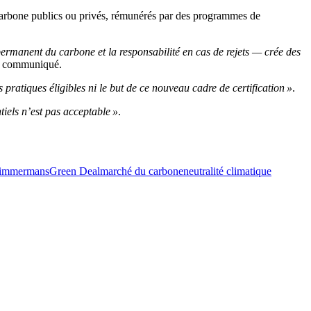
 carbone publics ou privés, rémunérés par des programmes de
ermanent du carbone et la responsabilité en cas de rejets
—
crée des
n communiqué.
es pratiques éligibles ni le but de ce nouveau cadre de certification »
.
tiels n’est pas acceptable »
.
Timmermans
Green Deal
marché du carbone
neutralité climatique