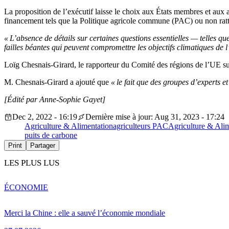
La proposition de l’exécutif laisse le choix aux États membres et aux 
financement tels que la Politique agricole commune (
PAC
) ou non ra
«
L’
absence de détails sur certaines questions essentielles
—
telles qu
failles béantes qui peuvent compromettre les objectifs climatiques de
l
Loïg Chesnais-Girard, le rapporteur du Comité des régions de l’UE su
M.
Chesnais-Girard
a ajouté que
« le
fait
que des groupes d’experts et 
[Édité par Anne-Sophie Gayet]
Dec 2, 2022 - 16:19
Dernière mise à jour: Aug 31, 2023 - 17:24
Agriculture & Alimentation
agriculteurs PAC
Agriculture & Ali
puits de carbone
Print
Partager
LES PLUS LUS
ÉCONOMIE
Merci la Chine : elle a sauvé l’économie mondiale