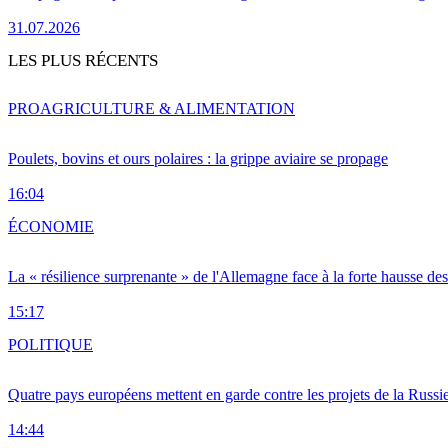
31.07.2026
LES PLUS RÉCENTS
PRO
AGRICULTURE & ALIMENTATION
Poulets, bovins et ours polaires : la grippe aviaire se propage
16:04
ÉCONOMIE
La « résilience surprenante » de l'Allemagne face à la forte hausse de
15:17
POLITIQUE
Quatre pays européens mettent en garde contre les projets de la Russi
14:44