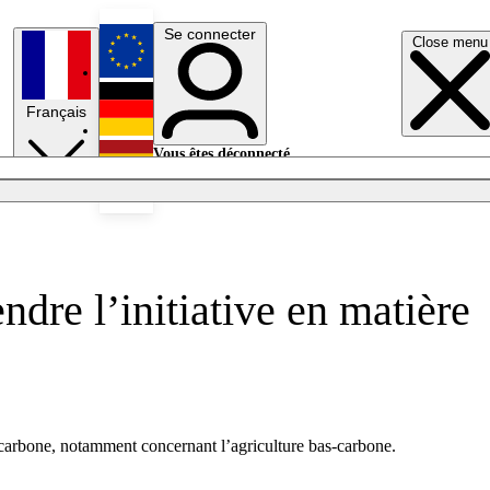
Se connecter
Close menu
English
Français
Deutsch
Vous êtes déconnecté.
Se connecter
Español
Lumières éteintes
endre l’initiative en matière
carbone, notamment concernant l’agriculture
bas-carbone
.