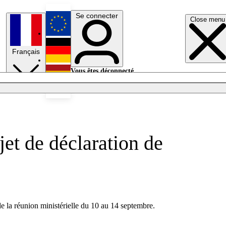
Se connecter
Close menu
English
Français
Deutsch
Vous êtes déconnecté.
Se connecter
Español
Lumières éteintes
et de déclaration de
de la réunion ministérielle du 10 au 14 septembre.