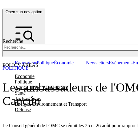
Open sub navigation
Recherche
Rapporteur
Politique
Économie
Newsletters
Evénements
Em
POLICY AREAS
POLITIQUE
Economie
Politique
Les ambassadeurs de l'OMC 
Agriculture et Alimentation
Santé
Cancún
Technologies
Energie, Environnement et Transport
Défense
Le Conseil général de l'OMC se réunit les 25 et 26 août pour rapproche