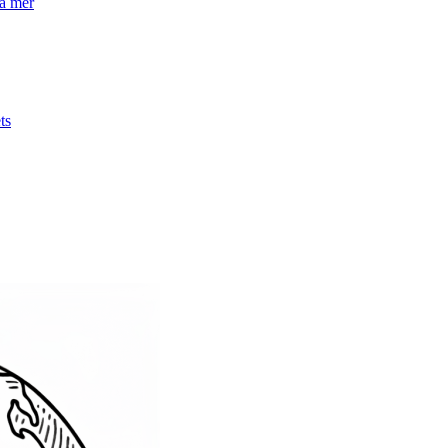
la mer
ts