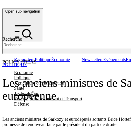
Open sub navigation
Recherche
Rapporteur
Politique
Économie
Newsletters
Evénements
Em
POLICY AREAS
POLITIQUE
Economie
Politique
Les anciens ministres de S
Agriculture et Alimentation
Santé
européenne
Technologies
Energie, Environnement et Transport
Défense
Les anciens ministres de Sarkozy et eurodéputés sortants Brice Hortef
promesse de renouveau faite par le président du parti de droite.