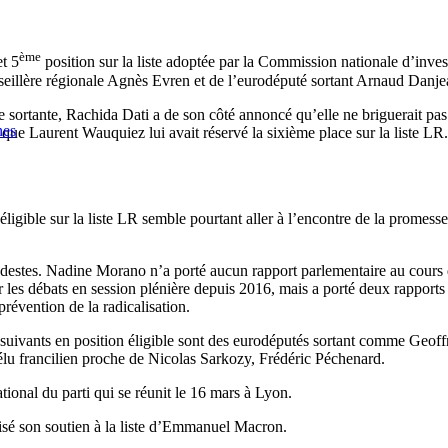
ème
t 5
position sur la liste adoptée par la Commission nationale d’invest
eillère régionale Agnès Evren et de l’eurodéputé sortant Arnaud Danje
 sortante, Rachida Dati a de son côté annoncé qu’elle ne briguerait p
nes
e Laurent Wauquiez lui avait réservé la sixième place sur la liste LR. 
igible sur la liste LR semble pourtant aller à l’encontre de la promes
 modestes. Nadine Morano n’a porté aucun rapport parlementaire au cours
ur les débats en session plénière depuis 2016, mais a porté deux rappor
prévention de la radicalisation.
ts suivants en position éligible sont des eurodéputés sortant comme Geo
élu francilien proche de Nicolas Sarkozy, Frédéric Péchenard.
tional du parti qui se réunit le 16 mars à Lyon.
lisé son soutien à la liste d’Emmanuel Macron.