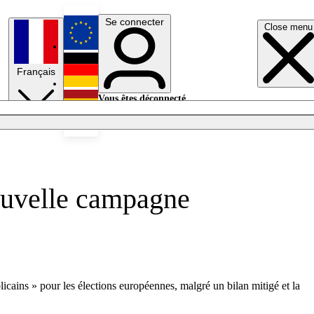
Se connecter
Close menu
English
Français
Deutsch
Vous êtes déconnecté.
Se connecter
Español
Lumières éteintes
nouvelle campagne
cains » pour les élections européennes, malgré un bilan mitigé et la