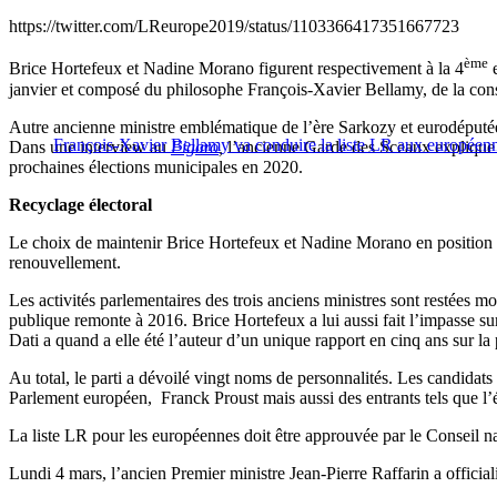
https://twitter.com/LReurope2019/status/1103366417351667723
ème
Brice Hortefeux et Nadine Morano figurent respectivement à la 4
e
janvier et composé du philosophe François-Xavier Bellamy, de la cons
Autre ancienne ministre emblématique de l’ère Sarkozy et eurodéputée
François-Xavier Bellamy va conduire la liste LR aux européen
Dans une interview au
Figaro
,
l’ancienne Garde des Sceaux explique qu
prochaines élections municipales en 2020.
Recyclage électoral
Le choix de maintenir Brice Hortefeux et Nadine Morano en position él
renouvellement.
Les activités parlementaires des trois anciens ministres sont restées
publique remonte à 2016. Brice Hortefeux a lui aussi fait l’impasse s
Dati a quand a elle été l’auteur d’un unique rapport en cinq ans sur la 
Au total, le parti a dévoilé vingt noms de personnalités. Les candida
Parlement européen, Franck Proust mais aussi des entrants tels que l’
La liste LR pour les européennes doit être approuvée par le Conseil na
Lundi 4 mars, l’ancien Premier ministre Jean-Pierre Raffarin a officia