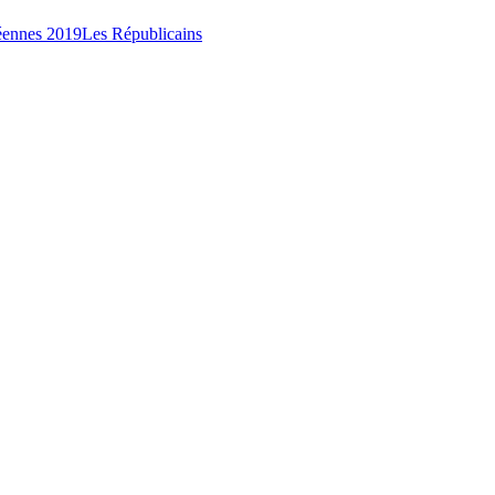
éennes 2019
Les Républicains